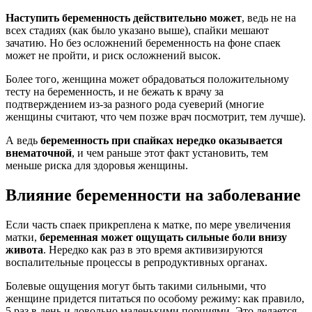
Наступить беременность действительно может
, ведь не на
всех стадиях (как было указано выше), спайки мешают
зачатию. Но без осложнений беременность на фоне спаек
может не пройти, и риск осложнений высок.
Более того, женщина может обрадоваться положительному
тесту на беременность, и не бежать к врачу за
подтверждением из-за разного рода суеверий (многие
женщины считают, что чем позже врач посмотрит, тем лучше).
А ведь
беременность при спайках нередко оказывается
внематочной
, и чем раньше этот факт установить, тем
меньше риска для здоровья женщины.
Влияние беременности на заболевание
Если часть спаек прикреплена к матке, по мере увеличения
матки,
беременная может ощущать сильные боли внизу
живота
. Нередко как раз в это время активизируются
воспалительные процессы в репродуктивных органах.
Болевые ощущения могут быть такими сильными, что
женщине придется питаться по особому режиму: как правило,
5 раз в день и довольно маленькими порциями. Это делается