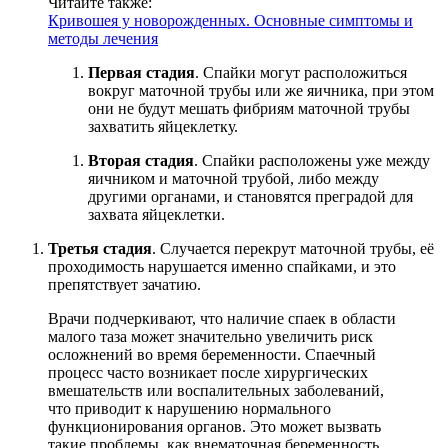
Читайте также:
Кривошея у новорожденных. Основные симптомы и
методы лечения
Первая стадия
. Спайки могут расположиться
вокруг маточной трубы или же яичника, при этом
они не будут мешать фибриям маточной трубы
захватить яйцеклетку.
Вторая стадия
. Спайки расположены уже между
яичником и маточной трубой, либо между
другими органами, и становятся преградой для
захвата яйцеклетки.
Третья стадия
. Случается перекрут маточной трубы, её
проходимость нарушается именно спайками, и это
препятствует зачатию.
Врачи подчеркивают, что наличие спаек в области
малого таза может значительно увеличить риск
осложнений во время беременности. Спаечный
процесс часто возникает после хирургических
вмешательств или воспалительных заболеваний,
что приводит к нарушению нормального
функционирования органов. Это может вызвать
такие проблемы, как внематочная беременность,