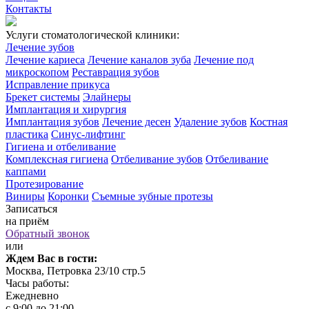
Контакты
Услуги стоматологической клиники:
Лечение зубов
Лечение кариеса
Лечение каналов зуба
Лечение под
микроскопом
Реставрация зубов
Исправление прикуса
Брекет системы
Элайнеры
Имплантация и хирургия
Имплантация зубов
Лечение десен
Удаление зубов
Костная
пластика
Синус-лифтинг
Гигиена и отбеливание
Комплексная гигиена
Отбеливание зубов
Отбеливание
каппами
Протезирование
Виниры
Коронки
Съемные зубные протезы
Записаться
на приём
Обратный звонок
или
Ждем Вас в гости:
Москва, Петровка 23/10 стр.5
Часы работы:
Ежедневно
с 9:00 до 21:00