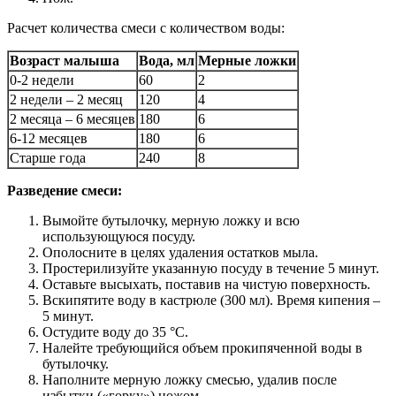
Расчет количества смеси с количеством воды:
Возраст малыша
Вода, мл
Мерные ложки
0-2 недели
60
2
2 недели – 2 месяц
120
4
2 месяца – 6 месяцев
180
6
6-12 месяцев
180
6
Старше года
240
8
Разведение смеси:
Вымойте бутылочку, мерную ложку и всю
использующуюся посуду.
Ополосните в целях удаления остатков мыла.
Простерилизуйте указанную посуду в течение 5 минут.
Оставьте высыхать, поставив на чистую поверхность.
Вскипятите воду в кастрюле (300 мл). Время кипения –
5 минут.
Остудите воду до 35 °C.
Налейте требующийся объем прокипяченной воды в
бутылочку.
Наполните мерную ложку смесью, удалив после
избытки («горку») ножом.