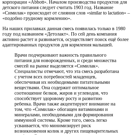
корпорации «Abbott». Началом производства продуктов для
детского питания следует считать 1903 год. Название
«Симилак» происходит от слияния слов «similar to lactation» –
«подобно грудному кормлению».
На наших прилавках данная смесь появилась только в 1980
году под названием «Детолакт». По сей день компания
активно растет и развивается, осуществляет поиск ещё более
адаптированных продуктов для кормления малышей.
Врачи подчеркивают важность правильного
питания для новорожденных, и среди множества
смесей на рынке выделяется «Симилак».
Специалисты отмечают, что эта смесь разработана
с учетом всех потребностей младенцев,
обеспечивая их необходимыми питательными
веществами. Она содержит оптимальное
соотношение белков, жиров и углеводов, что
способствует здоровому росту и развитию
ребенка. Врачи также акцентируют внимание на
том, что «Симилак» обогащен витаминами и
минералами, необходимыми для формирования
иммунной системы. Кроме того, смесь легко
усваивается, что минимизирует риск
возникновения колик и других пищеварительных