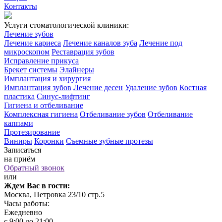
Контакты
Услуги стоматологической клиники:
Лечение зубов
Лечение кариеса
Лечение каналов зуба
Лечение под
микроскопом
Реставрация зубов
Исправление прикуса
Брекет системы
Элайнеры
Имплантация и хирургия
Имплантация зубов
Лечение десен
Удаление зубов
Костная
пластика
Синус-лифтинг
Гигиена и отбеливание
Комплексная гигиена
Отбеливание зубов
Отбеливание
каппами
Протезирование
Виниры
Коронки
Съемные зубные протезы
Записаться
на приём
Обратный звонок
или
Ждем Вас в гости:
Москва, Петровка 23/10 стр.5
Часы работы:
Ежедневно
с 9:00 до 21:00