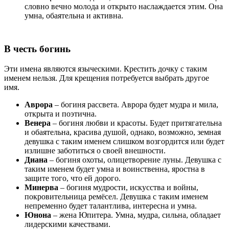
словно вечно молода и открыто наслаждается этим. Она
умна, обаятельна и активна.
В честь богинь
Эти имена являются языческими. Крестить дочку с таким
именем нельзя. Для крещения потребуется выбрать другое
имя.
Аврора
– богиня рассвета. Аврора будет мудра и мила,
открыта и поэтична.
Венера
– богиня любви и красоты. Будет притягательна
и обаятельна, красива душой, однако, возможно, земная
девушка с таким именем слишком возгордится или будет
излишне заботиться о своей внешности.
Диана
– богиня охоты, олицетворение луны. Девушка с
таким именем будет умна и воинственна, яростна в
защите того, что ей дорого.
Минерва
– богиня мудрости, искусства и войны,
покровительница ремёсел. Девушка с таким именем
непременно будет талантлива, интересна и умна.
Юнона
– жена Юпитера. Умна, мудра, сильна, обладает
лидерскими качествами.