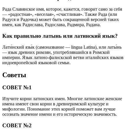
Рада Славянское имя, которое, кажется, говорит само за себя
— «радостная», «веселая», «счастливая». Также Рада (или
Радуся и Радочка) может быть сокращенной версией таких
имен, как Радислава, Радослава, Радмира, Радана.
Как правильно латынь или латинский язык?
Лати́нский язы́к (самоназвание — lingua Latina), или латы́нь
— язык древних римлян, употреблявшийся в Римской
империи. Язык латино-фалискской ветви италийских языков
индоевропейской языковой семьи.
Советы
СОВЕТ №1
Изучите корни латинских имен. Многие латинские женские
имена имеют свои корни в древнеримской культуре и
мифологии. Понимание этих корней поможет вам лучше
осознать значение имени и его историческую значимость.
СОВЕТ №2