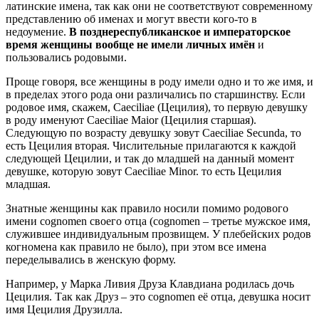
латинские имена, так как они не соответствуют современному
представлению об именах и могут ввести кого-то в
недоумение.
В позднереспубликанское и императорское
время женщины вообще не имели личных имён
и
пользовались родовыми.
Проще говоря, все женщины в роду имели одно и то же имя, и
в пределах этого рода они различались по старшинству. Если
родовое имя, скажем, Caeciliae (Цецилия), то первую девушку
в роду именуют Caeciliae Maior (Цецилия старшая).
Следующую по возрасту девушку зовут Caeciliae Secunda, то
есть Цецилия вторая. Числительные прилагаются к каждой
следующей Цецилии, и так до младшей на данный момент
девушке, которую зовут Caeciliae Minor. то есть Цецилия
младшая.
Знатные женщины как правило носили помимо родового
имени cognomen своего отца (cognomen – третье мужское имя,
служившее индивидуальным прозвищем. У плебейских родов
когномена как правило не было), при этом все имена
переделывались в женскую форму.
Например, у Марка Ливия Друза Клавдиана родилась дочь
Цецилия. Так как Друз – это cognomen её отца, девушка носит
имя Цецилия Друзилла.