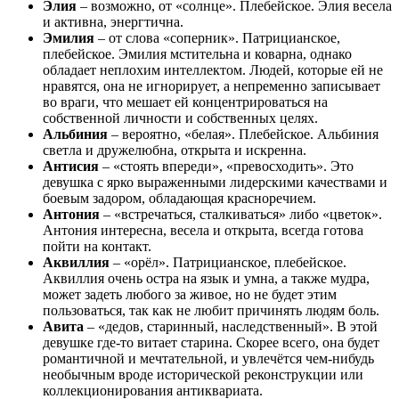
Элия
– возможно, от «солнце». Плебейское. Элия весела
и активна, энергтична.
Эмилия
– от слова «соперник». Патрицианское,
плебейское. Эмилия мстительна и коварна, однако
обладает неплохим интеллектом. Людей, которые ей не
нравятся, она не игнорирует, а непременно записывает
во враги, что мешает ей концентрироваться на
собственной личности и собственных целях.
Альбиния
– вероятно, «белая». Плебейское. Альбиния
светла и дружелюбна, открыта и искренна.
Антисия
– «стоять впереди», «превосходить». Это
девушка с ярко выраженными лидерскими качествами и
боевым задором, обладающая красноречием.
Антония
– «встречаться, сталкиваться» либо «цветок».
Антония интересна, весела и открыта, всегда готова
пойти на контакт.
Аквиллия
– «орёл». Патрицианское, плебейское.
Аквиллия очень остра на язык и умна, а также мудра,
может задеть любого за живое, но не будет этим
пользоваться, так как не любит причинять людям боль.
Авита
– «дедов, старинный, наследственный». В этой
девушке где-то витает старина. Скорее всего, она будет
романтичной и мечтательной, и увлечётся чем-нибудь
необычным вроде исторической реконструкции или
коллекционирования антиквариата.