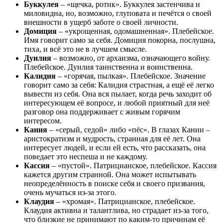
Буккулея
– «щечка, ротик». Буккулея застенчива и
миловидна, но, возможно, глуповата и печётся о своей
внешности в ущерб заботе о своей личности.
Домиция
– «укрощенная, одомашненная». Плебейское.
Имя говорит само за себя. Домиция покорна, послушна,
тиха, и всё это не в лучшем смысле.
Дуилия
– возможно, от архаизма, означающего войну.
Плебейское. Дуилия таинственна и воинственна.
Калидия
– «горячая, пылкая». Плебейское. Значение
говорит само за себя: Калидия страстная, а ещё её легко
вывести из себя. Она вся пылает, когда речь заходит об
интересующем её вопросе, и любой приятный для неё
разговор она поддерживает с живым горячим
интересом.
Кания
– «серый, седой» либо «пёс». В глазах Кании –
аристократизм и мудрость, странная для её лет. Она
интересует людей, и если ей есть, что рассказать, она
поведает это неспеша и не каждому.
Кассия
– «пустой». Патрицианское, плебейское. Кассия
кажется другим странной. Она может испытывать
неопределённость в поиске себя и своего призвания,
очень мучаться из-за этого.
Клаудия
– «хромая». Патрицианское, плебейское.
Клаудия активна и талантлива, но страдает из-за того,
что близкие не принимают по каким-то причинам её