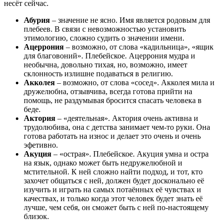
несёт сейчас.
Абурия
– значение не ясно. Имя является родовым для
плебеев. В связи с невозможностью установить
этимологию, сложно судить о значении имени.
Ацеррония
– возможно, от слова «кадильница», «ящик
для благовоний». Плебейское. Ацеррония мудра и
необычна, довольно тихая, но, возможно, имеет
склонность излишне подаваться в религию.
Акколея
– возможно, от слова «сосед». Акколея мила и
дружелюбна, отзывчива, всегда готова прийти на
помощь, не раздумывая бросится спасать человека в
беде.
Актория
– «деятельная». Актория очень активна и
трудолюбива, она с детства занимает чем-то руки. Она
готова работать на износ и делает это очень и очень
эфетивно.
Акуция
– «острая». Плебейское. Акуция умна и остра
на язык, однако может быть недружелюбной и
мстительной. К ней сложно найти подход, и тот, кто
захочет общаться с ней, должен будет досконально её
изучить и играть на самых потаённых её чувствах и
качествах, и только когда этот человек будет знать её
лучше, чем себя, он сможет быть с ней по-настоящему
близок.