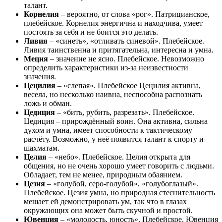
талант.
Корнелия
– вероятно, от слова «рог». Патрицианское,
плебейское. Корнелия энергична и находчива, умеет
постоять за себя и не боится это делать.
Ливия
– «синеть», «отливать синевой». Плебейское.
Ливия таинственна и притягательна, интересна и умна.
Меция
– значение не ясно. Плебейское. Невозможно
определить характеристики из-за неизвестности
значения.
Цецилия
– «слепая». Плебейское Цецилия активна,
весела, но несколько наивна, неспособна распознать
ложь и обман.
Цедиция
– «бить, рубить, разрезать». Плебейское.
Цедиция – прирождённый воин. Она активна, сильна
духом и умна, имеет способности к тактическому
расчёту. Возможно, у неё появится талант к спорту и
шахматам.
Целия
– «небо». Плебейское. Целия открыта для
общения, но не очень хорошо умеет говорить с людьми.
Обладает, тем не менее, природным обаянием.
Цезия
– «голубой, серо-голубой», «голубоглазый».
Плебейское. Цезия умна, но природная стеснительность
мешает ей демонстрировать ум, так что в глазах
окружающих она может быть скучной и простой.
Ювенция
– «молодость, юность». Плебейское. Ювенция