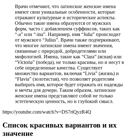
Врачи отмечают, что латинские женские имена
имеют свои уникальные особенности, которые
отражают культурные и исторические аспекты.
Обычно такие имена образуются от мужских
форм, часто с добавлением суффиксов, таких как
“-a” или “-ina”. Например, имя “Julia” происходит
от мужского “Julius”. Врачи также подчеркивают,
что многие латинские имена имеют значения,
связанные с природой, добродетелями или
мифологией. Имена, такие как “Clara” (ясная) или
“Victoria” (победа), не только красивы, но и несут в
себе определенные качества. Существует
множество вариантов, включая “Livia” (жизнь) и
“Flavia” (золотистая), что позволяет родителям
выбирать имя, которое будет отражать их надежды
и мечты для дочери. Таким образом, латинские
женские имена представляют собой не только
эстетическую ценность, но и глубокий смысл.
https://youtube.com/watch?v=DS7riQyzR4Q
Список красивых вариантов и их
значение