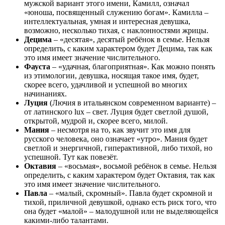
мужской вариант этого имени, Камилл, означал
«юноша, посвященный служению богам». Камилла –
интеллектуальная, умная и интересная девушка,
возможно, несколько тихая, с наклонностями жрицы.
Децима
– «десятая», десятый ребёнок в семье. Нельзя
определить, с каким характером будет Децима, так как
это имя имеет значение числительного.
Фауста
– «удачная, благоприятная». Как можно понять
из этимологии, девушка, носящая такое имя, будет,
скорее всего, удачливой и успешной во многих
начинаниях.
Луция
(Лючия в итальянском современном варианте) –
от латинского lux – свет. Луция будет светлой душой,
открытой, мудрой и, скорее всего, милой.
Мания
– несмотря на то, как звучит это имя для
русского человека, оно означает «утро». Мания будет
светлой и энергичной, гиперактивной, либо тихой, но
успешной. Тут как повезёт.
Октавия
– «восьмая», восьмой ребёнок в семье. Нельзя
определить, с каким характером будет Октавия, так как
это имя имеет значение числительного.
Павла
– «малый, скромный». Павла будет скромной и
тихой, приличной девушкой, однако есть риск того, что
она будет «малой» – малодушной или не выделяющейся
какими-либо талантами.