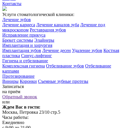
Контакты
Услуги стоматологической клиники:
Лечение зубов
Лечение кариеса
Лечение каналов зуба
Лечение под
микроскопом
Реставрация зубов
Исправление прикуса
Брекет системы
Элайнеры
Имплантация и хирургия
Имплантация зубов
Лечение десен
Удаление зубов
Костная
пластика
Синус-лифтинг
Гигиена и отбеливание
Комплексная гигиена
Отбеливание зубов
Отбеливание
каппами
Протезирование
Виниры
Коронки
Съемные зубные протезы
Записаться
на приём
Обратный звонок
или
Ждем Вас в гости:
Москва, Петровка 23/10 стр.5
Часы работы:
Ежедневно
с 9:00 до 21:00