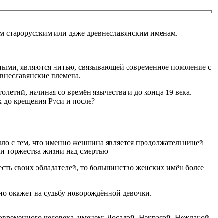
ым старорусским или даже древнеславянским именам.
нными, являются нитью, связывающей современное поколение с
внеславянские племена.
олетий, начиная со времён язычества и до конца 19 века.
х до крещения Руси и после?
ыло с тем, что именно женщина является продолжательницей
 и торжества жизни над смертью.
есть своих обладателей, то большинство женских имён более
оно окажет на судьбу новорождённой девочки.
современного человека, именем: Досадой, Некрасой, Нежданой