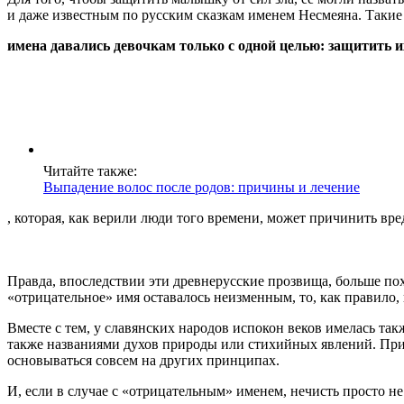
и даже известным по русским сказкам именем Несмеяна. Такие
имена давались девочкам только с одной целью: защитить и
Читайте также:
Выпадение волос после родов: причины и лечение
, которая, как верили люди того времени, может причинить вре
Правда, впоследствии эти древнерусские прозвища, больше пох
«отрицательное» имя оставалось неизменным, то, как правило,
Вместе с тем, у славянских народов испокон веков имелась та
также названиями духов природы или стихийных явлений. При э
основываться совсем на других принципах.
И, если в случае с «отрицательным» именем, нечисть просто 