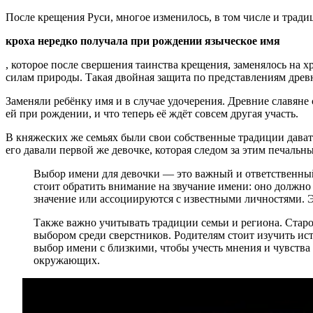
После крещения Руси, многое изменилось, в том числе и тради
кроха нередко получала при рождении языческое имя
, которое после свершения таинства крещения, заменялось на 
силам природы. Такая двойная защита по представлениям древн
Заменяли ребёнку имя и в случае удочерения. Древние славяне 
ей при рождении, и что теперь её ждёт совсем другая участь.
В княжеских же семьях были свои собственные традиции давать 
его давали первой же девочке, которая следом за этим печальны
Выбор имени для девочки — это важный и ответственный
стоит обратить внимание на звучание имени: оно должн
значение или ассоциируются с известными личностями. Э
Также важно учитывать традиции семьи и региона. Старор
выбором среди сверстников. Родителям стоит изучить ис
выбор имени с близкими, чтобы учесть мнения и чувства 
окружающих.