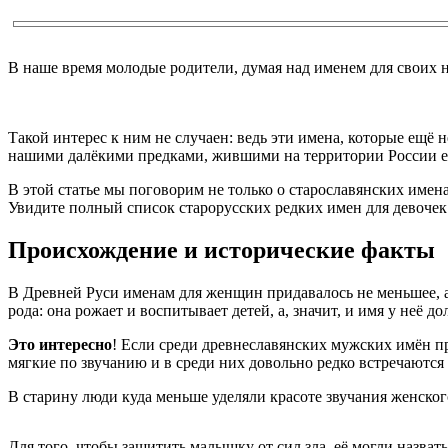
В наше время молодые родители, думая над именем для своих
Такой интерес к ним не случаен: ведь эти имена, которые ещ
нашими далёкими предками, жившими на территории России ещё
В этой статье мы поговорим не только о старославянских имена
Увидите полный список старорусских редких имен для девочек.
Происхождение и исторические факты
В Древней Руси именам для женщин придавалось не меньшее, а
рода: она рожает и воспитывает детей, а, значит, и имя у не
Это интересно
! Если среди древнеславянских мужских имён пр
мягкие по звучанию и в среди них довольно редко встречаются 
В старину люди куда меньше уделяли красоте звучания женског
Для того, чтобы защитить малышку от сил зла, её могли назва