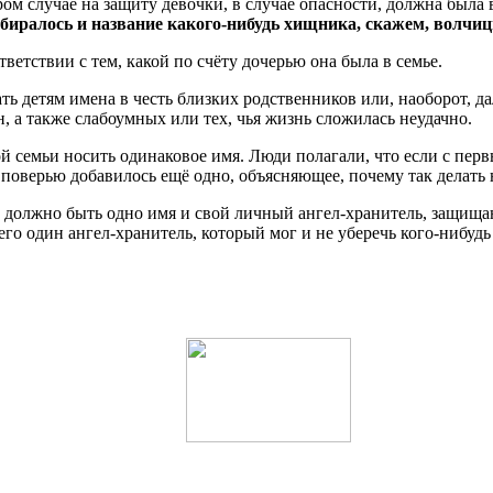
ом случае на защиту девочки, в случае опасности, должна была в
биралось и название какого-нибудь хищника, скажем, волчи
етствии с тем, какой по счёту дочерью она была в семье.
ать детям имена в честь близких родственников или, наоборот, д
 а также слабоумных или тех, чья жизнь сложилась неудачно.
семьи носить одинаковое имя. Люди полагали, что если с первым
у поверью добавилось ещё одно, объясняющее, почему так делать н
ка должно быть одно имя и свой личный ангел-хранитель, защищ
его один ангел-хранитель, который мог и не уберечь кого-нибудь