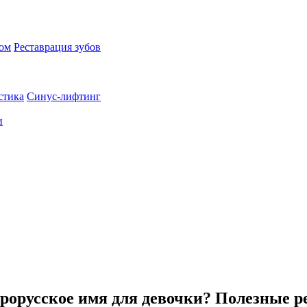
пом
Реставрация зубов
стика
Синус-лифтинг
и
арорусское имя для девочки? Полезные 