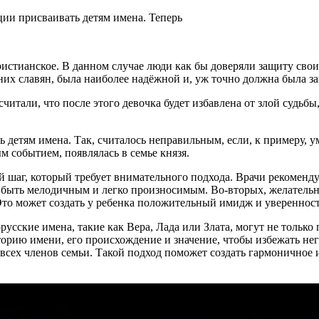
ции присваивать детям имена. Теперь
христианское. В данном случае люди как бы доверяли защиту сво
их славян, была наиболее надёжной и, уж точно должна была за
считали, что после этого девочка будет избавлена от злой судь
детям имена. Так, считалось неправильным, если, к примеру, ум
м событием, появлялась в семье князя.
 шаг, который требует внимательного подхода. Врачи рекоменду
о быть мелодичным и легко произносимым. Во-вторых, желатель
то может создать у ребенка положительный имидж и уверенность
усские имена, такие как Вера, Лада или Злата, могут не только
торию имени, его происхождение и значение, чтобы избежать не
всех членов семьи. Такой подход поможет создать гармоничное и 