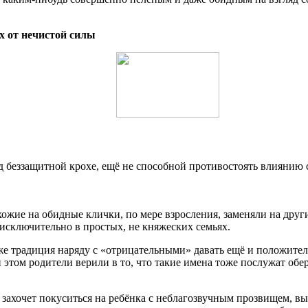
х от нечистой силы
д беззащитной крохе, ещё не способной противостоять влиянию с
ожие на обидные клички, по мере взросления, заменяли на други
 исключительно в простых, не княжеских семьях.
кже традиция наряду с «отрицательными» давать ещё и положите
том родители верили в то, что такие имена тоже послужат обере
не захочет покуситься на ребёнка с неблагозвучным прозвищем