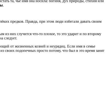
стать та, чьё имя она носила: богиня, дух природы, стихия или
цы
.
алёких предков. Правда, при этом люди избегали давать своим
 из них случится что-то плохое, то это ударит и по второму
а следует.
ающий от жизненных козней и неурядиц. Если имя в семье
 из своих подопечных просто потому, что был в это время занят