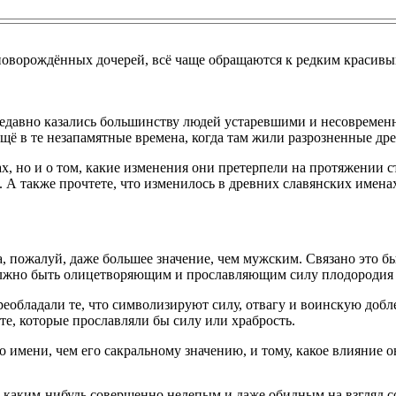
 новорождённых дочерей, всё чаще обращаются к редким красив
ё недавно казались большинству людей устаревшими и несовреме
 в те незапамятные времена, когда там жили разрозненные дре
х, но и о том, какие изменения они претерпели на протяжении ст
 А также прочтете, что изменилось в древних славянских имена
, пожалуй, даже большее значение, чем мужским. Связано это б
ё должно быть олицетворяющим и прославляющим силу плодородия
еобладали те, что символизируют силу, отвагу и воинскую добл
те, которые прославляли бы силу или храбрость.
о имени, чем его сакральному значению, и тому, какое влияние 
ть каким-нибудь совершенно нелепым и даже обидным на взгляд 