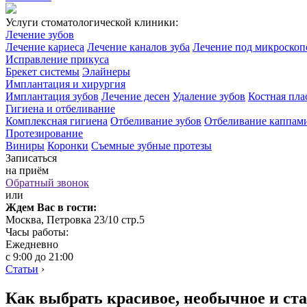
Услуги стоматологической клиники:
Лечение зубов
Лечение кариеса
Лечение каналов зуба
Лечение под микроско
Исправление прикуса
Брекет системы
Элайнеры
Имплантация и хирургия
Имплантация зубов
Лечение десен
Удаление зубов
Костная пла
Гигиена и отбеливание
Комплексная гигиена
Отбеливание зубов
Отбеливание каппам
Протезирование
Виниры
Коронки
Съемные зубные протезы
Записаться
на приём
Обратный звонок
или
Ждем Вас в гости:
Москва, Петровка 23/10 стр.5
Часы работы:
Ежедневно
с 9:00 до 21:00
Статьи
›
Как выбрать красивое, необычное и ст