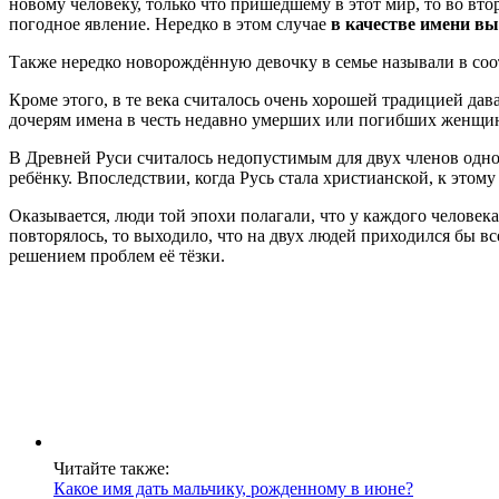
новому человеку, только что пришедшему в этот мир, то во втор
погодное явление. Нередко в этом случае
в качестве имени вы
Также нередко новорождённую девочку в семье называли в соотв
Кроме этого, в те века считалось очень хорошей традицией дав
дочерям имена в честь недавно умерших или погибших женщин,
В Древней Руси считалось недопустимым для двух членов одной 
ребёнку. Впоследствии, когда Русь стала христианской, к этом
Оказывается, люди той эпохи полагали, что у каждого челове
повторялось, то выходило, что на двух людей приходился бы вс
решением проблем её тёзки.
Читайте также:
Какое имя дать мальчику, рожденному в июне?