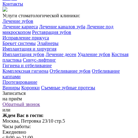
Контакты
Услуги стоматологической клиники:
Лечение зубов
Лечение кариеса
Лечение каналов зуба
Лечение под
микроскопом
Реставрация зубов
Исправление прикуса
Брекет системы
Элайнеры
Имплантация и хирургия
Имплантация зубов
Лечение десен
Удаление зубов
Костная
пластика
Синус-лифтинг
Гигиена и отбеливание
Комплексная гигиена
Отбеливание зубов
Отбеливание
каппами
Протезирование
Виниры
Коронки
Съемные зубные протезы
Записаться
на приём
Обратный звонок
или
Ждем Вас в гости:
Москва, Петровка 23/10 стр.5
Часы работы:
Ежедневно
с 9:00 до 21:00