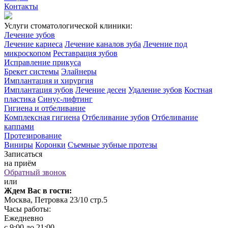
Контакты
Услуги стоматологической клиники:
Лечение зубов
Лечение кариеса
Лечение каналов зуба
Лечение под
микроскопом
Реставрация зубов
Исправление прикуса
Брекет системы
Элайнеры
Имплантация и хирургия
Имплантация зубов
Лечение десен
Удаление зубов
Костная
пластика
Синус-лифтинг
Гигиена и отбеливание
Комплексная гигиена
Отбеливание зубов
Отбеливание
каппами
Протезирование
Виниры
Коронки
Съемные зубные протезы
Записаться
на приём
Обратный звонок
или
Ждем Вас в гости:
Москва, Петровка 23/10 стр.5
Часы работы:
Ежедневно
с 9:00 до 21:00