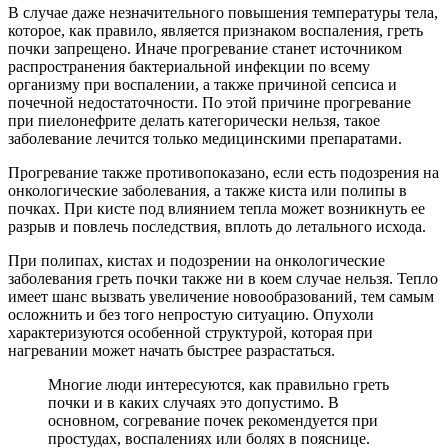
В случае даже незначительного повышения температуры тела,
которое, как правило, является признаком воспаления, греть
почки запрещено. Иначе прогревание станет источником
распространения бактериальной инфекции по всему
организму при воспалении, а также причиной сепсиса и
почечной недостаточности. По этой причине прогревание
при пиелонефрите делать категорически нельзя, такое
заболевание лечится только медицинскими препаратами.
Прогревание также противопоказано, если есть подозрения на
онкологические заболевания, а также киста или полипы в
почках. При кисте под влиянием тепла может возникнуть ее
разрыв и повлечь последствия, вплоть до летального исхода.
При полипах, кистах и подозрении на онкологические
заболевания греть почки также ни в коем случае нельзя. Тепло
имеет шанс вызвать увеличение новообразований, тем самым
осложнить и без того непростую ситуацию. Опухоли
характеризуются особенной структурой, которая при
нагревании может начать быстрее разрастаться.
Многие люди интересуются, как правильно греть
почки и в каких случаях это допустимо. В
основном, согревание почек рекомендуется при
простудах, воспалениях или болях в пояснице.