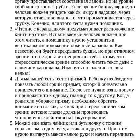
органу приставляется собственная ладонь, но на уровне
свободного конца трубки. Если зрение бинокулярное, то
человек должен увидеть как бы дыру в ладошке, через
которую отчетливо видно то, что просматривается через
трубку. Конечно, для этого теста нужен помощник.
«Чтение с карандашом» предусматривает расположение
книги на столе. Испытываемый человек должен при
этом читать, а помощнику нужно установить в
вертикальном положении обычный карандаш. Как
известно, он будет перекрывать буквы, но при отличном
зрении это не доставит неприятностей. Потому что
стереоскопическое зрение способно читать текст даже с
наличием карандаша. Изменять положение головы
нельзя!
Для малышей есть тест с призмой. Ребенку необходимо
показать любой яркий предмет, который обязательно
привлечет его внимание. После это нужно взять призму
и приложить то к одному глазику, то к другому. Когда
родители убирают призму необходимо обратить
внимание на глазик, так как при стереоскопическом
зрении детские глазки должны производить
установочные действия на фокусирование.
Можно еще взять чайник или бутылочку с тонким
горлышком в одну руку, а стакан в другую. При этом
нужно вытянуть максимально руки и начать переливать