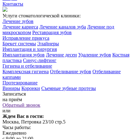
Контакты
Услуги стоматологической клиники:
Лечение зубов
Лечение кариеса
Лечение каналов зуба
Лечение под
микроскопом
Реставрация зубов
Исправление прикуса
Брекет системы
Элайнеры
Имплантация и хирургия
Имплантация зубов
Лечение десен
Удаление зубов
Костная
пластика
Синус-лифтинг
Гигиена и отбеливание
Комплексная гигиена
Отбеливание зубов
Отбеливание
каппами
Протезирование
Виниры
Коронки
Съемные зубные протезы
Записаться
на приём
Обратный звонок
или
Ждем Вас в гости:
Москва, Петровка 23/10 стр.5
Часы работы:
Ежедневно
с 9:00 до 21:00