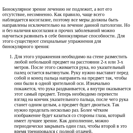
Бинокулярное зрение лечению не подлежит, а вот его
отсутствие, несомненно. Как правило, чаще всего
наблюдается косоглазие, поэтому все меры должны быть
направлены исключительно на лечение данной патологии. Но
и без наличия косоглазия и прочих заболеваний можно
научиться развивать в себе бинокулярные способности. Для
этого существуют специальные упражнения для
бинокулярного зрения:
Для этого упражнения необходимо на стене разместить
любой небольшой предмет на расстоянии 2-х или 3-х
метров. После этого сжимается рука, но указательный
палец остается вытянутым. Руку нужно выставит перед
собой и конец пальца направить на предмет так, чтобы
они были в одной зрительной оси. Изначально
покажется, что рука раздваивается, а внутри оказывается
этот самый предмет. Теперь необходимо перевести
взгляд на кончик указательного пальца, после чего рука
станет одним целым, а предмет будет двоиться. Так
нужно проделать несколько раз. Более чётким
изображение будет казаться со стороны глаза, который
имеет лучшее зрение. Как дополнение, можно
периодически закрывать один глаз, чтобы второй в это
время тренировался с полной отдачей.