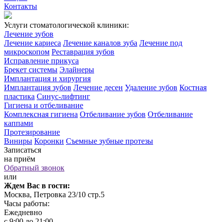
Контакты
Услуги стоматологической клиники:
Лечение зубов
Лечение кариеса
Лечение каналов зуба
Лечение под
микроскопом
Реставрация зубов
Исправление прикуса
Брекет системы
Элайнеры
Имплантация и хирургия
Имплантация зубов
Лечение десен
Удаление зубов
Костная
пластика
Синус-лифтинг
Гигиена и отбеливание
Комплексная гигиена
Отбеливание зубов
Отбеливание
каппами
Протезирование
Виниры
Коронки
Съемные зубные протезы
Записаться
на приём
Обратный звонок
или
Ждем Вас в гости:
Москва, Петровка 23/10 стр.5
Часы работы:
Ежедневно
с 9:00 до 21:00