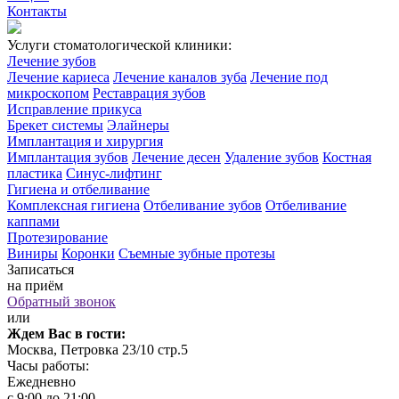
Контакты
Услуги стоматологической клиники:
Лечение зубов
Лечение кариеса
Лечение каналов зуба
Лечение под
микроскопом
Реставрация зубов
Исправление прикуса
Брекет системы
Элайнеры
Имплантация и хирургия
Имплантация зубов
Лечение десен
Удаление зубов
Костная
пластика
Синус-лифтинг
Гигиена и отбеливание
Комплексная гигиена
Отбеливание зубов
Отбеливание
каппами
Протезирование
Виниры
Коронки
Съемные зубные протезы
Записаться
на приём
Обратный звонок
или
Ждем Вас в гости:
Москва, Петровка 23/10 стр.5
Часы работы:
Ежедневно
с 9:00 до 21:00