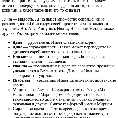
Многие привычные слуху имена, которыми мы называем
детей на поверку оказываются с древними еврейскими
корнями. Каждое такое имя что-то означает:
Анна — милость. Анна имеет множество сокращений и
разновидностей благодаря своей простоте и уникальности
звучания. Это Аня, Аннушка, Нюша, Нюра или Нета, а также
другие. Рассмотрим их более внимательно:
Дана
— дарованная. Имеет славянские корни.
Дина
— справедливость. Также может переводиться с
древнего еврейского языка как отмщенная.
Елизавета
— почитающая заповеди. Более древняя
вариация имени — Элишева.
Иванна
— помилованная. Древнее еврейское прозвище,
упоминается в Ветхом завете. Девочки Иванны
своенравны и упрямы.
Изабелла
— красавица. Имеет французские, прованские
корни.
Мария
— любимая. Популярное имя на букву «М».
Наименование Мария кроме общепринятого имеет
также множество других значений: горькая, желанная,
печальная и другие. Считается формой имени Мириам.
Сара
— владычица. Очень древнее, но в то же время
популярное имя, известное еще до начала нашей эры.