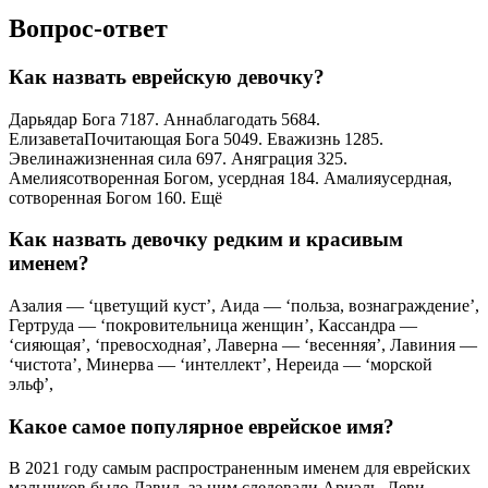
Вопрос-ответ
Как назвать еврейскую девочку?
Дарьядар Бога 7187. Аннаблагодать 5684.
ЕлизаветаПочитающая Бога 5049. Еважизнь 1285.
Эвелинажизненная сила 697. Аняграция 325.
Амелиясотворенная Богом, усердная 184. Амалияусердная,
сотворенная Богом 160. Ещё
Как назвать девочку редким и красивым
именем?
Азалия — ‘цветущий куст’, Аида — ‘польза, вознаграждение’,
Гертруда — ‘покровительница женщин’, Кассандра —
‘сияющая’, ‘превосходная’, Лаверна — ‘весенняя’, Лавиния —
‘чистота’, Минерва — ‘интеллект’, Нереида — ‘морской
эльф’,
Какое самое популярное еврейское имя?
В 2021 году самым распространенным именем для еврейских
мальчиков было Давид, за ним следовали Ариэль, Леви,