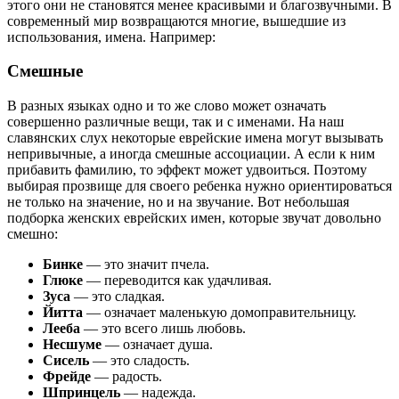
этого они не становятся менее красивыми и благозвучными. В
современный мир возвращаются многие, вышедшие из
использования, имена. Например:
Смешные
В разных языках одно и то же слово может означать
совершенно различные вещи, так и с именами. На наш
славянских слух некоторые еврейские имена могут вызывать
непривычные, а иногда смешные ассоциации. А если к ним
прибавить фамилию, то эффект может удвоиться. Поэтому
выбирая прозвище для своего ребенка нужно ориентироваться
не только на значение, но и на звучание. Вот небольшая
подборка женских еврейских имен, которые звучат довольно
смешно:
Бинке
— это значит пчела.
Глюке
— переводится как удачливая.
Зуса
— это сладкая.
Йитта
— означает маленькую домоправительницу.
Лееба
— это всего лишь любовь.
Несшуме
— означает душа.
Сисель
— это сладость.
Фрейде
— радость.
Шпринцель
— надежда.