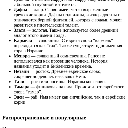
с большой глубиной интелекта.
Дафна
— лавр. Слово имеет четко выраженные
греческие корни. Дафны подвижны, жизнерадостны и
отличаются бурной фантазией, которая с годами может
развиться в писательский талант.
Злата
— золотая. Также используется более древний
аналог этого имени Голда.
Кармела
— садовница. С иврита слово “кармель”
переводится как “сад”. Также существует одноименная
гора в Израиле.
Менора
— священный семисвечник. Ранее не
использовался как прозвище человека. История
названия уходит в Библейские времена.
Нетали
— росток. Древнее еврейское слово,
сокращенно девочек называют Нета.
Тали
— роса или росинка. Израильское слово.
Тамара
— финиковая пальма. Происхоит от еврейского
слова “тамар”.
Эден
— рай. Имя имеет как английские, так и еврейские
корни.
Распространенные и популярные