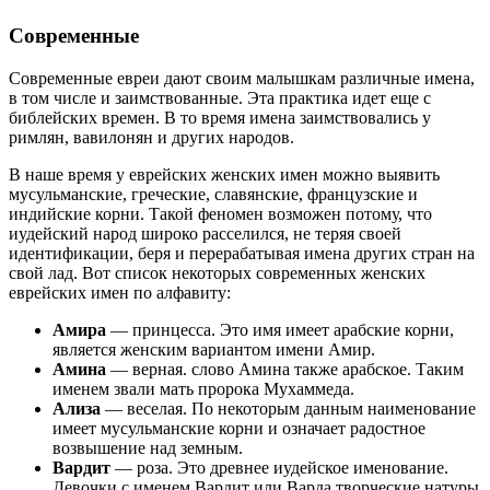
Современные
Современные евреи дают своим малышкам различные имена,
в том числе и заимствованные. Эта практика идет еще с
библейских времен. В то время имена заимствовались у
римлян, вавилонян и других народов.
В наше время у еврейских женских имен можно выявить
мусульманские, греческие, славянские, французские и
индийские корни. Такой феномен возможен потому, что
иудейский народ широко расселился, не теряя своей
идентификации, беря и перерабатывая имена других стран на
свой лад. Вот список некоторых современных женских
еврейских имен по алфавиту:
Амира
— принцесса. Это имя имеет арабские корни,
является женским вариантом имени Амир.
Амина
— верная. слово Амина также арабское. Таким
именем звали мать пророка Мухаммеда.
Ализа
— веселая. По некоторым данным наименование
имеет мусульманские корни и означает радостное
возвышение над земным.
Вардит
— роза. Это древнее иудейское именование.
Девочки с именем Вардит или Варда творческие натуры