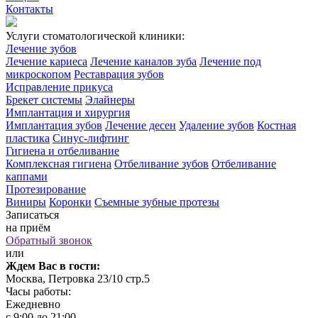
Контакты
Услуги стоматологической клиники:
Лечение зубов
Лечение кариеса
Лечение каналов зуба
Лечение под
микроскопом
Реставрация зубов
Исправление прикуса
Брекет системы
Элайнеры
Имплантация и хирургия
Имплантация зубов
Лечение десен
Удаление зубов
Костная
пластика
Синус-лифтинг
Гигиена и отбеливание
Комплексная гигиена
Отбеливание зубов
Отбеливание
каппами
Протезирование
Виниры
Коронки
Съемные зубные протезы
Записаться
на приём
Обратный звонок
или
Ждем Вас в гости:
Москва, Петровка 23/10 стр.5
Часы работы:
Ежедневно
с 9:00 до 21:00