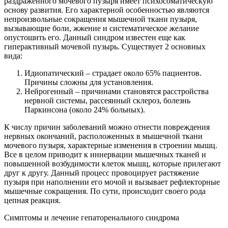
раздраженного мочевого пузыря имеет психосоматическую
основу развития. Его характерной особенностью являются
непроизвольные сокращения мышечной ткани пузыря,
вызывающие боли, жжение и систематическое желание
опустошить его. Данный синдром известен еще как
гиперактивный мочевой пузырь. Существует 2 основных
вида:
Идиопатический – страдает около 65% пациентов.
Причины сложны для установления.
Нейрогенный – причинами становятся расстройства
нервной системы, рассеянный склероз, болезнь
Паркинсона (около 24% больных).
К числу причин заболеваний можно отнести повреждения
нервных окончаний, расположенных в мышечной ткани
мочевого пузыря, характерные изменения в строении мышц.
Все в целом приводит к иннервации мышечных тканей и
повышенной возбудимости клеток мышц, которые прилегают
друг к другу. Данный процесс провоцирует растяжение
пузыря при наполнении его мочой и вызывает рефлекторные
мышечные сокращения. По сути, происходит своего рода
цепная реакция.
Симптомы и лечение гепаторенального синдрома