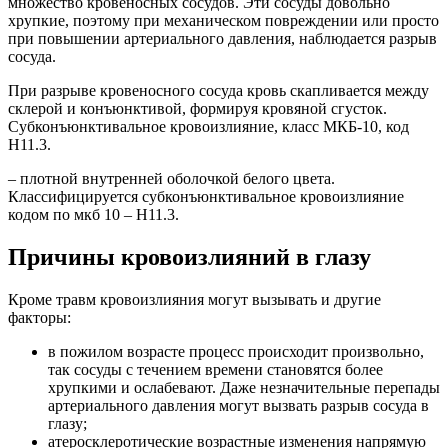
множество кровеносных сосудов. Эти сосуды довольно
хрупкие, поэтому при механическом повреждении или просто
при повышении артериального давления, наблюдается разрыв
сосуда.
При разрыве кровеносного сосуда кровь скапливается между
склерой и конъюнктивой, формируя кровяной сгусток.
Субконъюнктивальное кровоизлияние, класс МКБ-10, код
Н11.3.
– плотной внутренней оболочкой белого цвета.
Классифицируется субконъюнктивальное кровоизлияние
кодом по мкб 10 – Н11.3.
Причины кровоизлияний в глазу
Кроме травм кровоизлияния могут вызывать и другие
факторы:
в пожилом возрасте процесс происходит произвольно,
так сосуды с течением времени становятся более
хрупкими и ослабевают. Даже незначительные перепады
артериального давления могут вызвать разрыв сосуда в
глазу;
атеросклеротические возрастные изменения напрямую