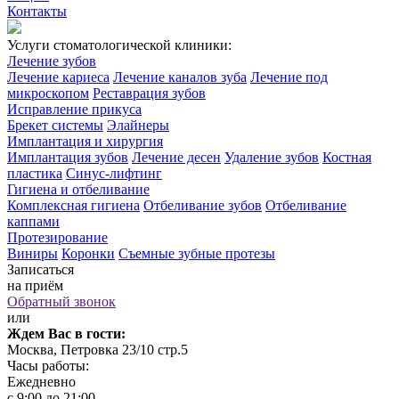
Контакты
Услуги стоматологической клиники:
Лечение зубов
Лечение кариеса
Лечение каналов зуба
Лечение под
микроскопом
Реставрация зубов
Исправление прикуса
Брекет системы
Элайнеры
Имплантация и хирургия
Имплантация зубов
Лечение десен
Удаление зубов
Костная
пластика
Синус-лифтинг
Гигиена и отбеливание
Комплексная гигиена
Отбеливание зубов
Отбеливание
каппами
Протезирование
Виниры
Коронки
Съемные зубные протезы
Записаться
на приём
Обратный звонок
или
Ждем Вас в гости:
Москва, Петровка 23/10 стр.5
Часы работы:
Ежедневно
с 9:00 до 21:00