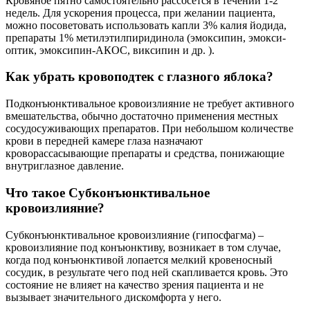
Кровяное пятно самостоятельно рассосется в течении 1-2
недель. Для ускорения процесса, при желании пациента,
можно посоветовать использовать капли 3% калия йодида,
препараты 1% метилэтилпиридинола (эмоксипин, эмокси-
оптик, эмоксипин-АКОС, виксипин и др. ).
Как убрать кровоподтек с глазного яблока?
Подконъюнктивальное кровоизлияние не требует активного
вмешательства, обычно достаточно применения местных
сосудосуживающих препаратов. При небольшом количестве
крови в передней камере глаза назначают
кроворассасывающие препараты и средства, понижающие
внутриглазное давление.
Что такое Субконъюнктивальное
кровоизлияние?
Субконъюнктивальное кровоизлияние (гипосфагма) –
кровоизлияние под конъюнктиву, возникает в том случае,
когда под конъюнктивой лопается мелкий кровеносный
сосудик, в результате чего под ней скапливается кровь. Это
состояние не влияет на качество зрения пациента и не
вызывает значительного дискомфорта у него.