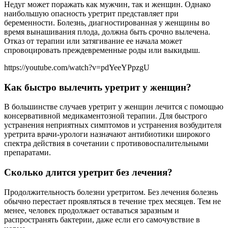
Недуг может поражать как мужчин, так и женщин. Однако
наибольшую опасность уретрит представляет при
беременности. Болезнь, диагностированная у женщины во
время вынашивания плода, должна быть срочно вылечена.
Отказ от терапии или затягивание ее начала может
спровоцировать преждевременные роды или выкидыш.
https://youtube.com/watch?v=pdYeeYPpzgU
Как быстро вылечить уретрит у женщин?
В большинстве случаев уретрит у женщин лечится с помощью
консервативной медикаментозной терапии. Для быстрого
устранения неприятных симптомов и устранения возбудителя
уретрита врачи-урологи назначают антибиотики широкого
спектра действия в сочетании с противовоспалительными
препаратами.
Сколько длится уретрит без лечения?
Продолжительность болезни уретритом. Без лечения болезнь
обычно перестает проявляться в течение трех месяцев. Тем не
менее, человек продолжает оставаться заразным и
распространять бактерии, даже если его самочувствие в