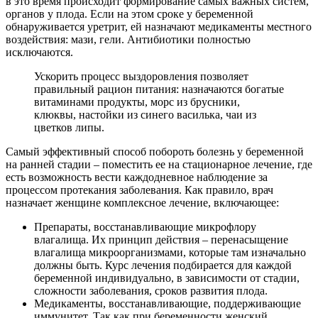
в это время происходит формирование самых важных систем,
органов у плода. Если на этом сроке у беременной
обнаруживается уретрит, ей назначают медикаменты местного
воздействия: мази, гели. Антибиотики полностью
исключаются.
Ускорить процесс выздоровления позволяет
правильный рацион питания: назначаются богатые
витаминами продукты, морс из брусники,
клюквы, настойки из синего василька, чаи из
цветков липы.
Самый эффективный способ побороть болезнь у беременной
на ранней стадии – поместить ее на стационарное лечение, где
есть возможность вести каждодневное наблюдение за
процессом протекания заболевания. Как правило, врач
назначает женщине комплексное лечение, включающее:
Препараты, восстанавливающие микрофлору
влагалища. Их принцип действия – перенасыщение
влагалища микроорганизмами, которые там изначально
должны быть. Курс лечения подбирается для каждой
беременной индивидуально, в зависимости от стадии,
сложности заболевания, сроков развития плода.
Медикаменты, восстанавливающие, поддерживающие
иммунитет. Так как при беременности женский