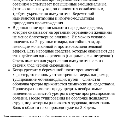
организм испытывает повышенные эмоциональные,
физические нагрузки, он становится ослабленным,
требует укрепления иммунитета. Беременной
назначаются витамины и иммуномодуляторы
природного происхождения.
В дополнение прописывают и народные средства,
которые оказывают на организм беременной женщины
не менее благотворное влияние. Их можно условно
поделить на 2 группы: отвары, настойки, чаи, др.
имеющие мочегонный и противовоспалительный
эффект. Есть народные средства, которые оказывают два
этих действия одновременно (например, сок петрушки).
Очень полезен для укрепления иммунитета сок из
свежих ягод черной смородины.
Когда уретрит у беременной носит хронический
характер, то используют экстренные меры, например,
туширование мочевыводящих путей – слизистая
оболочка уретры прижигается химическими средствами.
Процедура позволяет предупредить необратимые
изменения слизистой уретры в случае прогрессирования
болезни. После туширования на оболочке появляется
струп, под которым развивается здоровая, новая ткань.
Боль в области паха проходит уже на 2-3 день.
Для лечения уретрита у беременных всегда стараются