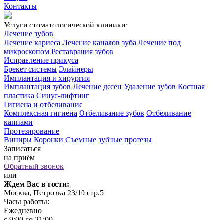
Контакты
Услуги стоматологической клиники:
Лечение зубов
Лечение кариеса
Лечение каналов зуба
Лечение под
микроскопом
Реставрация зубов
Исправление прикуса
Брекет системы
Элайнеры
Имплантация и хирургия
Имплантация зубов
Лечение десен
Удаление зубов
Костная
пластика
Синус-лифтинг
Гигиена и отбеливание
Комплексная гигиена
Отбеливание зубов
Отбеливание
каппами
Протезирование
Виниры
Коронки
Съемные зубные протезы
Записаться
на приём
Обратный звонок
или
Ждем Вас в гости:
Москва, Петровка 23/10 стр.5
Часы работы:
Ежедневно
с 9:00 до 21:00