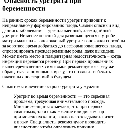
Опасность уретрита при
беременности
На ранних сроках беременности уретрит приводит к
неправильному формированию плода. Самый опасный вид
данного заболевания – уреаплазменный, хламидийный
уретрит. Не менее опасный для развивающегося в утробе
матери малыша – гонококковый уретрит: гонококки способны
за короткое время добраться до несформировавшегося плода,
спровоцировать преждевременные роды, даже выкидыш.
Может иметь место и плацентарная недостаточность – когда
инфекция передается ребенку. При первых проявлениях
вышеперечисленных симптомов рекомендуется сразу же
обращаться за помощью к врачу, это позволит избежать
плачевных последствий в будущем.
Симптомы и лечение острого уретрита у мужчин
Уретрит во время беременности — это серьезная
проблема, требующая внимательного подхода.
Многие женщины отмечают, что при первых
симптомах, таких как жжение или дискомфорт
при мочеиспускании, важно не откладывать визит
к врачу. Специалисты рекомендуют проводить
диагностику, чтобы определить причину