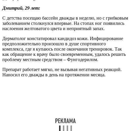
Работаю на вредном производстве. Целый день руки в
резиновых перчатках. Думаю, что это спровоцировало
появление на ногтевой пластине желтизны и деформации.
Врач назначил Фунгодерил от грибка ногтей.
Пользовалась противогрибковым раствором 5 месяцев, потом
ещё пару недель для закрепления результата.
Очень долго отрастали здоровые ткани. А так к препарату
претензий нет.
Аналоги
Рассматриваемое противогрибковое средство имеет несколько
структурных аналогов.
В их число входят:
Если у пациента индивидуальная непереносимость
нафтифина, подбираются препараты с другим действующим
веществом.
К примеру: