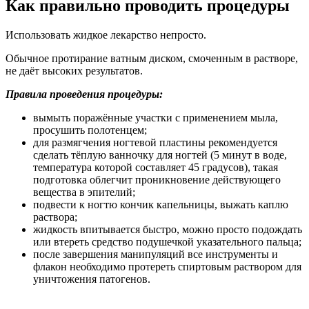
жидкость впитывается быстро, можно просто подождать
или втереть средство подушечкой указательного пальца;
после завершения манипуляций все инструменты и
флакон необходимо протереть спиртовым раствором для
уничтожения патогенов.
Побочные проявления
Лекарство относится к местным противогрибковым
средствам.
В системный кровоток активное вещество практически не
проникает, что исключает серьёзные побочные реакции со
стороны органов и систем.
Изредка на кожном покрове появляется покраснение, чувство
жжения, сухость. Обычно такие проявления носят временный
характер.
При нарастающей симптоматике рекомендуется обратиться к
врачу.