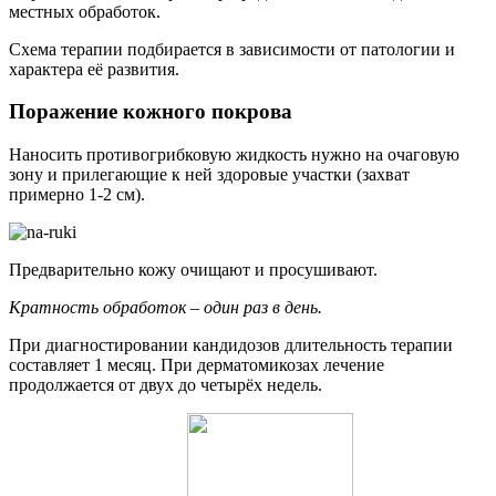
составляет 1 месяц. При дерматомикозах лечение
продолжается от двух до четырёх недель.
Читайте также:
Ортофен (мазь, уколы): инструкция по применению,
цена, отзывы, аналоги
Поражение ногтей
Процедуры по нанесению лекарства начинаются с
очистки ногтевой пластины. Со стороны свободного
края подрезаются поражённые участки.
Поверхность обрабатывается маникюрной пилочкой.
Важно максимально удалить очаговые участки.
Далее раствор капают на ноготь, тщательно втирают.
Регулярность процедур – дважды в день.