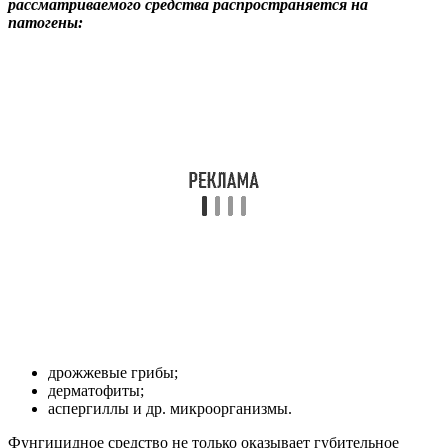
рассматриваемого средства распространяется на
патогены:
дрожжевые грибы;
дерматофиты;
аспергиллы и др. микроорганизмы.
Фунгицидное средство не только оказывает губительное
действие на грибковую инфекцию, но и устраняет зуд,
снимает воспаление с очаговых участков.