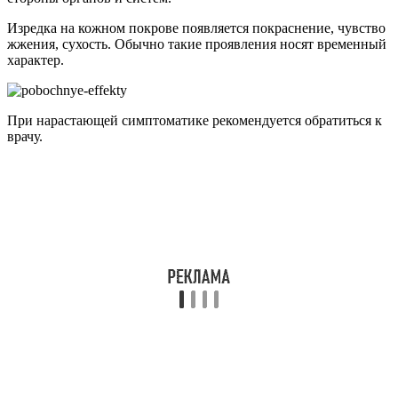
При случайном попадании жидкости внутрь, необходимо
промыть желудок, принять сорбент. Если самочувствие
ухудшается, следует вызвать неотложку.
Период лактации/беременности
Использовать рассматриваемый фармпродукт при
вынашивании ребёнка или кормлении его грудью
запрещается
.
Ограничение вызвано отсутствием достоверной информации
относительно степени воздействия активного соединения на
плод, способности его проникать в грудное молоко. Подобные
исследования не проводились.
При необходимости врач для данной категории пациентов
подбирает более безопасные составы.
Фунгодерил в педиатрии
Противогрибковый состав в педиатрии не практикуется