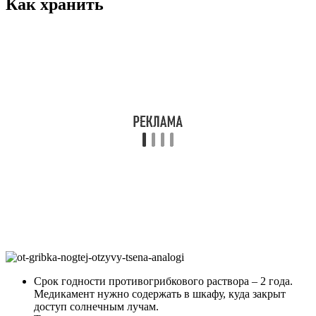
Галина, 40 лет:
С летнего отдыха, который проходил в деревне, привезла
отрубевидный лишай. Попробовала мазать краснеющие
прыщики Флуцинаром, но не помогло. Врач порекомендовал
использовать Фунгодерил.
Раствором протирала очаговый участок 1 раз в день. Через
неделю от образования ничего не осталось, но врач сказал
продолжать обработки ещё неделю.
Средство отлично переносится. Побочных проявлений
замечено не было.
Дмитрий, 29 лет:
С детства посещаю бассейн дважды в неделю, но с грибковым
заболеванием столкнулся впервые. На стопах ног появились
наслоения желтоватого цвета и неприятный запах.
Дерматолог констатировал кандидоз кожи. Инфицирование
предположительно произошло в душе спортивного
комплекса, где я купаюсь после окончания тренировок. Так