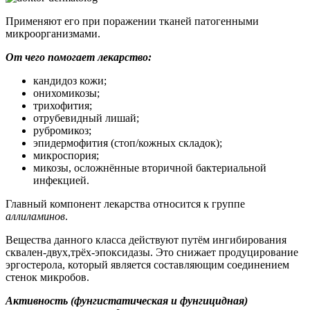
Применяют его при поражении тканей патогенными
микроорганизмами.
От чего помогает лекарство:
кандидоз кожи;
онихомикозы;
трихофития;
отрубевидный лишай;
рубромикоз;
эпидермофития (стоп/кожных складок);
микроспория;
микозы, осложнённые вторичной бактериальной
инфекцией.
Главный компонент лекарства относится к группе
аллиламинов
.
Вещества данного класса действуют путём ингибирования
сквален-двух,трёх-эпоксидазы. Это снижает продуцирование
эргостерола, который является составляющим соединением
стенок микробов.
Активность (фунгистатическая и фунгицидная)