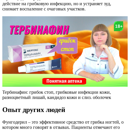
Тербинафин: грибок стоп, грибковые инфекции кожи,
разноцветный лишай, кандидоз кожи и слиз. оболочек
Опыт других людей
Фунгодерил – это эффективное средство от грибка ногтей, о
котором много говорят в отзывах. Пациенты отмечают его
быстрое действие и высокую эффективность. Цена
Фунгодерила доступна для большинства, что делает его
привлекательным выбором. Инструкция по применению
проста: достаточно наносить средство на пораженные ногти
несколько раз в день. Среди аналогов Фунгодерила можно
выделить Ламизил и Экзодерил, но многие отдают
предпочтение именно Фунгодерилу за его эффективность и
доступность.
Читайте также:
Липобейз (крем, эмульсия, бэби-масло): отзывы,
инструкция, аналоги, цена