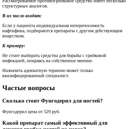
Нанесите Фунгодерил на пораженную поверхность кожи и
прилегающие к ней участки (примерно 1 см здорового
участка кожи по краям зоны поражения). При поражении
ногтей: Перед первым применением препарата максимально
удалите пораженную часть ногтя ножницами или пилкой для
ногтей. Нанесите препарат на пораженный ноготь.
Полезные советы
СОВЕТ №1
Перед применением Фунгодерила обязательно
проконсультируйтесь с врачом-дерматологом, чтобы
убедиться, что препарат подходит именно вам, и избежать
возможных побочных эффектов.
СОВЕТ №2
Следуйте инструкции по применению Фунгодерила строго,
не пропускайте ни одного этапа лечения, чтобы достичь
максимального эффекта и избежать рецидивов грибковой
инфекции.
СОВЕТ №3