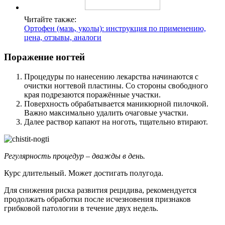
Курс длительный. Может достигать полугода.
Для снижения риска развития рецидива, рекомендуется
продолжать обработки после исчезновения признаков
грибковой патологии в течение двух недель.
Как правильно проводить процедуры
Использовать жидкое лекарство непросто.
Обычное протирание ватным диском, смоченным в растворе,
не даёт высоких результатов.
Правила проведения процедуры:
вымыть поражённые участки с применением мыла,
просушить полотенцем;
для размягчения ногтевой пластины рекомендуется
сделать тёплую ванночку для ногтей (5 минут в воде,
температура которой составляет 45 градусов), такая
подготовка облегчит проникновение действующего
вещества в эпителий;
подвести к ногтю кончик капельницы, выжать каплю
раствора;