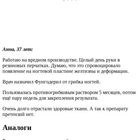
Не стоит выбирать средства для борьбы с грибковой
инфекцией, опираясь на собственное мнение.
Назначить адекватную терапию может только
квалифицированный специалист.
Частые вопросы
Сколько стоит Фунгодерил для ногтей?
Фунгодерил цена от 529 руб.
Какой препарат самый эффективный для
лечения грибка ногтей на ногах?
Экзодерил. Активное вещество нафтифин гидрохлорид
быстро проникает в очаг поражения, уничтожает патогенные
микрорганизмы на клеточном уровне. Лоцерил. Раствор и лак
для ногтей содержит аморолфин гидрохлорид. Офломил.
Микодерил. Микозан.
Как правильно наносить Фунгодерил на ноготь?