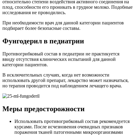
микроорганизмами. Также можно использовать
вспомогательные методы. Один из них – содовые
ванночки. Регулярность их проведения – 1 раз в неделю.
Вода должна быть в пределах 40 градусов. На литр
жидкости берут 20 г измельчённого хозяйственного
мыла и столовую ложку пищевой соды. Время
выдержки – 30 минут. По завершению сеанса кожу и
ногти просушивают, наносят препарат.
В борьбе с грибковой инфекцией не последняя роль
отводится гигиене. Для повышения эффективности
терапии нужно систематически проводить дезинфекцию
мест соприкосновения грибка. Это предотвратит
заражение близких и родственников, поможет избежать
повторного инфицирования.
Обработке подлежат: поверхности душевой/ванной,
инвентарь, маникюрные инструменты, предметы ухода
за кожей, ногтями. Не исключение – одежда, обувь. На
период проведения противогрибкового лечения нужно
выделить больному индивидуальные предметы обихода:
тапочки, полотенца. Носки и чулки должны стираться
ежедневно. Обувь после каждого ношения
рекомендуется тщательно просушивать. Во влажной
среде грибок развивается молниеносно.