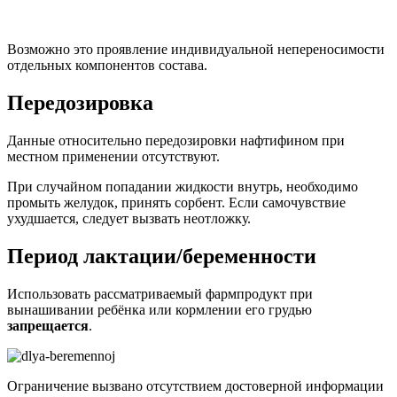
ввиду отсутствия клинических испытаний для данной
категории пациентов.
В исключительных случаях, когда нет возможности
использовать другой препарат, лекарство может назначаться,
но терапия проводится под наблюдением лечащего врача.
Меры предосторожности
Использовать противогрибковый состав рекомендуется
курсами. После исчезновения очевидных признаков
поражения тканей патогенными микроорганизмами
лечение продолжается ещё 7-14 дней. Это помогает
снизить риск развития рецидива.
Наносить лекарство можно только на участки кожи, на
которой нет признаков повреждения целостности (ран,
порезов, вскрытых образований и др.).
Для получения терапевтического эффекта рекомендуется
регулярно снимать пилочкой или кусачками
поражённые участки ногтя. Благодаря этому
увеличивается способность противогрибкового раствора
проникать глубоко, бороться с патогенными