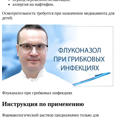
Флуканазол при грибковых инфекциях
Инструкция по применению
Фармакологический раствор предназначен только для
местных обработок.
Схема терапии подбирается в зависимости от патологии и
характера её развития.
Поражение кожного покрова
Наносить противогрибковую жидкость нужно на очаговую
зону и прилегающие к ней здоровые участки (захват
примерно 1-2 см).
Предварительно кожу очищают и просушивают.
Кратность обработок – один раз в день.
При диагностировании кандидозов длительность терапии