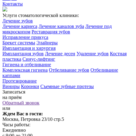
Контакты
Услуги стоматологической клиники:
Лечение зубов
Лечение кариеса
Лечение каналов зуба
Лечение под
микроскопом
Реставрация зубов
Исправление прикуса
Брекет системы
Элайнеры
Имплантация и хирургия
Имплантация зубов
Лечение десен
Удаление зубов
Костная
пластика
Синус-лифтинг
Гигиена и отбеливание
Комплексная гигиена
Отбеливание зубов
Отбеливание
каппами
Протезирование
Виниры
Коронки
Съемные зубные протезы
Записаться
на приём
Обратный звонок
или
Ждем Вас в гости:
Москва, Петровка 23/10 стр.5
Часы работы:
Ежедневно
с 9:00 до 21:00