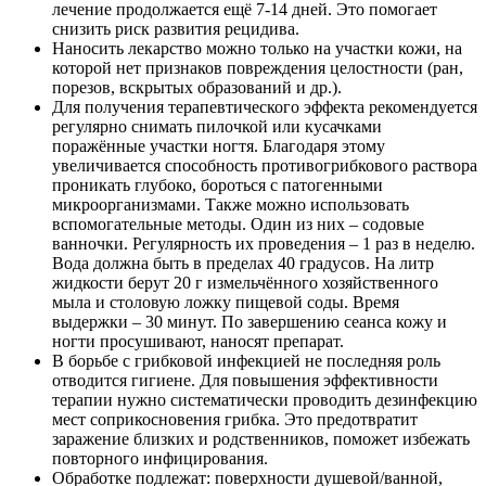
Преимущества раствора Фунгодерил
В сравнении с системной терапией наружное средство
действует мягко, практически не давая побочных эффектов.
Жидкое лекарство целесообразно применять, когда очаговая
зона покрывает не более трети ногтевой пластины (при
поражении до двух пальцев).