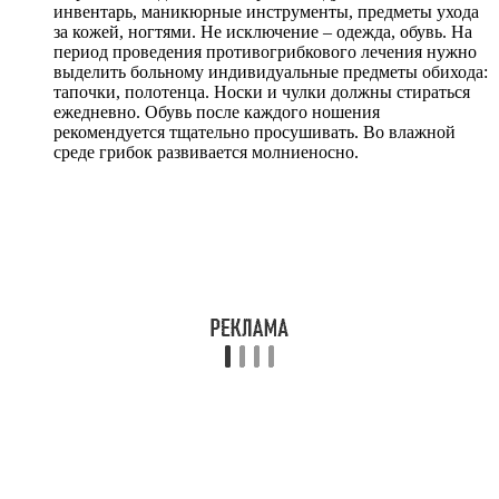
Это будет результативное и своевременное лечение.
Обширные деформации требуют комплексного или
системного подхода.
Раствор обладает способностью глубокого проникновения в
эпителий ногтевой пластины. Средство оказывает не только
противогрибковое действие, но и антибактериальное. По мере
проникновения в ткани активное вещество равномерно
распределяется в их слоях. Это обеспечивает полную
локализацию очага, предотвращение распространения
патогенной микрофлоры на здоровые участки.
Пользоваться фармпродуктом удобно. Флакон комплектуется
полимерной капельницей. С помощью насадки лекарство
точно попадает в очаговую зону.
Благодаря жидкой консистенции активное соединение
беспрепятственно проникает в слои пластины, поражая
клетки грибка.
Среди других преимуществ: