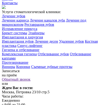
Контакты
Услуги стоматологической клиники:
Лечение зубов
Лечение кариеса
Лечение каналов зуба
Лечение под
микроскопом
Реставрация зубов
Исправление прикуса
Брекет системы
Элайнеры
Имплантация и хирургия
Имплантация зубов
Лечение десен
Удаление зубов
Костная
пластика
Синус-лифтинг
Гигиена и отбеливание
Комплексная гигиена
Отбеливание зубов
Отбеливание
каппами
Протезирование
Виниры
Коронки
Съемные зубные протезы
Записаться
на приём
Обратный звонок
или
Ждем Вас в гости:
Москва, Петровка 23/10 стр.5
Часы работы:
Ежедневно
с 9:00 до 21:00