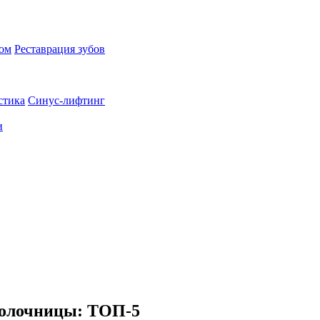
пом
Реставрация зубов
стика
Синус-лифтинг
и
молочницы: ТОП-5