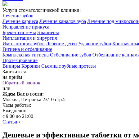
Услуги стоматологической клиники:
Лечение зубов
Лечение кариеса
Лечение каналов зуба
Лечение под микроско
Исправление прикуса
Брекет системы
Элайнеры
Имплантация и хирургия
Имплантация зубов
Лечение десен
Удаление зубов
Костная пла
Гигиена и отбеливание
Комплексная гигиена
Отбеливание зубов
Отбеливание каппам
Протезирование
Виниры
Коронки
Съемные зубные протезы
Записаться
на приём
Обратный звонок
или
Ждем Вас в гости:
Москва, Петровка 23/10 стр.5
Часы работы:
Ежедневно
с 9:00 до 21:00
Статьи
›
Дешевые и эффективные таблетки от 