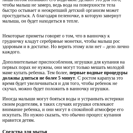
чтобы малыш не замерз, ведь вода на поверхности тела
быстро остывает и неокрепший детский организм может
простудиться. А благодаря пеленочке, в которую завернут
малыша, он будет находиться в тепле.
Некоторые приметы говорят о том, что в ванночку к
грудничку кладут серебряные монетки, чтобы малыш рос
здоровым и в достатке. Но верить этому или нет – дело лично
каждого.
Дополнительные приспособления, игрушки для купания на
первых порах не нужны, они могут только мешать молодой
маме купать ребенка. Тем более,
первые водные процедуры
должны длиться не более 5 минут
. С ростом карапуза это
время будет увеличиваться и для того, чтобы ребенок не
скучал, можно будет положить в ванночку игрушки.
Иногда малыши могут бояться воды и устраивать истерики
своим родителям, в таких случаях игрушки отвлекают
внимание ребенка, и они могут в спокойной атмосфере его
искупать. Но нужно сказать, что обычно процесс купания
нравится детям.
Средства для мытья