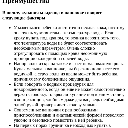
Преимущества
В пользу купания младенца в ванночке говорят
следующие факторы
:
У маленького ребенка достаточно нежная кожа, поэтому
она очень чувствительна к температуре воды. Если
кроху купать под краном, то велика вероятность того,
что температура воды не будет соответствовать
необходимым параметрам. Очень сложно
отрегулировать с помощью крана необходимую
пропорцию холодной и горячей воды.
Напор воды из крана также играет немаловажную роль.
Купая малыша в ванночке, вы бережно поливаете его
водичкой, а струя воды из крана может бить ребенка,
причиняя ему болезненные ощущения.
Если говорить о водных процедурах для
новорожденного, когда он еще не может самостоятельно
держать головку, то вряд ли купание под краном станет,
в конце концов, удобным даже для вас, ведь необходимо
одной рукой придерживать голову малыша.
Современные ванночки с разнообразными
приспособлениями и анатомической формой позволяют
удобно и безопасно поместить в ней ребенка.
На первых порах грудничка необходимо купать в