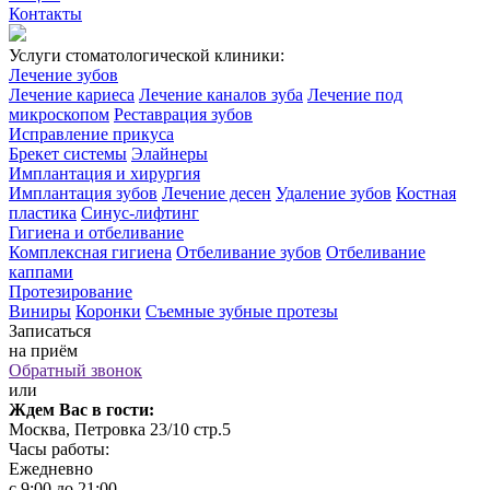
Контакты
Услуги стоматологической клиники:
Лечение зубов
Лечение кариеса
Лечение каналов зуба
Лечение под
микроскопом
Реставрация зубов
Исправление прикуса
Брекет системы
Элайнеры
Имплантация и хирургия
Имплантация зубов
Лечение десен
Удаление зубов
Костная
пластика
Синус-лифтинг
Гигиена и отбеливание
Комплексная гигиена
Отбеливание зубов
Отбеливание
каппами
Протезирование
Виниры
Коронки
Съемные зубные протезы
Записаться
на приём
Обратный звонок
или
Ждем Вас в гости:
Москва, Петровка 23/10 стр.5
Часы работы:
Ежедневно
с 9:00 до 21:00