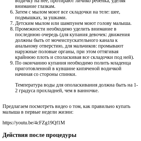
водичку на нее, протирают личико ребенка, уделяя
внимание глазкам.
Затем с мылом моют все складочки на теле: шее,
подмышках, за ушками.
Детским мылом или шампунем моют голову малыша.
Промежности необходимо уделить внимание в
последнюю очередь (для купания девочек: движения
должны быть от мочеиспускательного канала к
анальному отверстию, для мальчиков: промывают
наружные половые органы, при этом оттягивая
крайнюю плоть и споласкивая все складочки под ней).
По окончанию купания необходимо полить младенца
приготовленной в кувшине кипяченой водичкой
начиная со стороны спинки.
Температура воды для ополаскивания должна быть на 1-
2 градуса прохладней, чем в ванночке.
Предлагаем посмотреть видео о том, как правильно купать
малыша в первые недели жизни:
https://youtu.be/4cFZg19Qf1M
Действия после процедуры