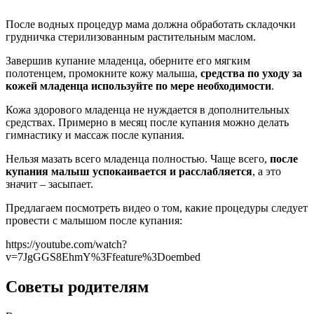
После водных процедур мама должна обработать складочки
грудничка стерилизованным растительным маслом.
Завершив купание младенца, оберните его мягким
полотенцем, промокните кожу малыша,
средства по уходу за
кожей младенца используйте по мере необходимости
.
Кожа здорового младенца не нуждается в дополнительных
средствах. Примерно в месяц после купания можно делать
гимнастику и массаж после купания.
Нельзя мазать всего младенца полностью. Чаще всего,
после
купания малыш успокаивается и расслабляется
, а это
значит – засыпает.
Предлагаем посмотреть видео о том, какие процедуры следует
провести с малышом после купания:
https://youtube.com/watch?
v=7JgGGS8EhmY%3Ffeature%3Doembed
Советы родителям