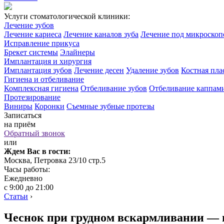
Услуги стоматологической клиники:
Лечение зубов
Лечение кариеса
Лечение каналов зуба
Лечение под микроско
Исправление прикуса
Брекет системы
Элайнеры
Имплантация и хирургия
Имплантация зубов
Лечение десен
Удаление зубов
Костная пла
Гигиена и отбеливание
Комплексная гигиена
Отбеливание зубов
Отбеливание каппам
Протезирование
Виниры
Коронки
Съемные зубные протезы
Записаться
на приём
Обратный звонок
или
Ждем Вас в гости:
Москва, Петровка 23/10 стр.5
Часы работы:
Ежедневно
с 9:00 до 21:00
Статьи
›
Чеснок при грудном вскармливании — 