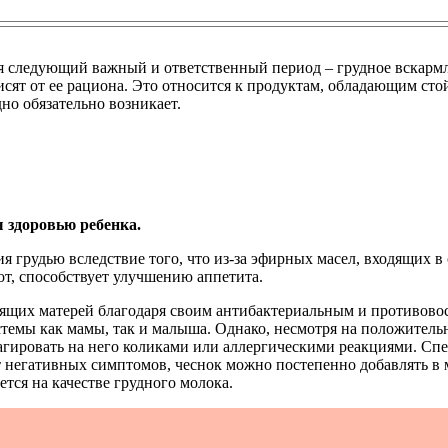
 следующий важный и ответственный период – грудное вскармл
ависят от ее рациона. Это относится к продуктам, обладающим с
но обязательно возникает.
ы здоровью ребенка.
 грудью вследствие того, что из-за эфирных масел, входящих в 
рот, способствует улучшению аппетита.
рмящих матерей благодаря своим антибактериальным и противов
емы как мамы, так и малыша. Однако, несмотря на положительн
еагировать на него коликами или аллергическими реакциями. С
т негативных симптомов, чеснок можно постепенно добавлять в 
тся на качестве грудного молока.