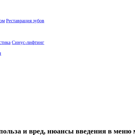
пом
Реставрация зубов
стика
Синус-лифтинг
и
польза и вред, нюансы введения в мен