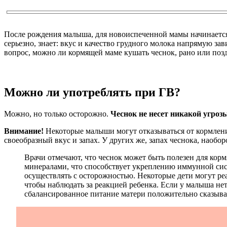
После рождения малыша, для новоиспеченной мамы начинается
серьезно, знает: вкус и качество грудного молока напрямую з
вопрос, можно ли кормящей маме кушать чеснок, рано или позд
Можно ли употреблять при ГВ?
Можно, но только осторожно.
Чеснок не несет никакой угроз
Внимание!
Некоторые малыши могут отказываться от кормления
своеобразный вкус и запах. У других же, запах чеснока, наобо
Врачи отмечают, что чеснок может быть полезен для ко
минералами, что способствует укреплению иммунной сист
осуществлять с осторожностью. Некоторые дети могут р
чтобы наблюдать за реакцией ребенка. Если у малыша не
сбалансированное питание матери положительно сказывае