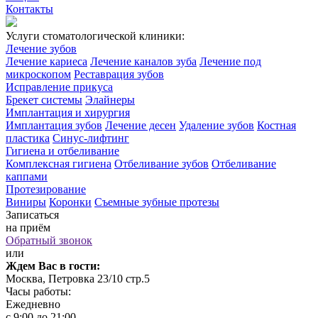
Контакты
Услуги стоматологической клиники:
Лечение зубов
Лечение кариеса
Лечение каналов зуба
Лечение под
микроскопом
Реставрация зубов
Исправление прикуса
Брекет системы
Элайнеры
Имплантация и хирургия
Имплантация зубов
Лечение десен
Удаление зубов
Костная
пластика
Синус-лифтинг
Гигиена и отбеливание
Комплексная гигиена
Отбеливание зубов
Отбеливание
каппами
Протезирование
Виниры
Коронки
Съемные зубные протезы
Записаться
на приём
Обратный звонок
или
Ждем Вас в гости:
Москва, Петровка 23/10 стр.5
Часы работы:
Ежедневно
с 9:00 до 21:00