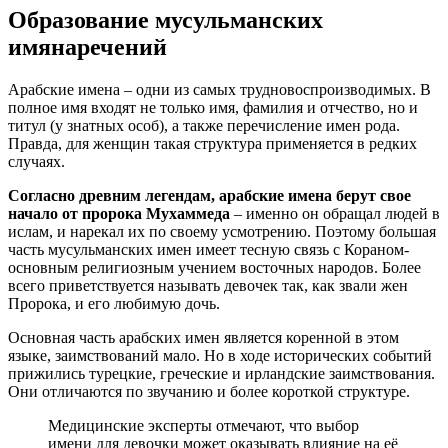
Образование мусульманских
имянаречений
Арабские имена – одни из самых трудновоспроизводимых. В
полное имя входят не только имя, фамилия и отчество, но и
титул (у знатных особ), а также перечисление имен рода.
Правда, для женщин такая структура применяется в редких
случаях.
Согласно древним легендам, арабские имена берут свое
начало от пророка Мухаммеда
– именно он обращал людей в
ислам, и нарекал их по своему усмотрению. Поэтому большая
часть мусульманских имен имеет тесную связь с Кораном-
основным религиозным учением восточных народов. Более
всего приветствуется называть девочек так, как звали жен
Пророка, и его любимую дочь.
Основная часть арабских имен является коренной в этом
языке, заимствований мало. Но в ходе исторических событий
прижились турецкие, греческие и ирландские заимствования.
Они отличаются по звучанию и более короткой структуре.
Медицинские эксперты отмечают, что выбор
имени для девочки может оказывать влияние на её