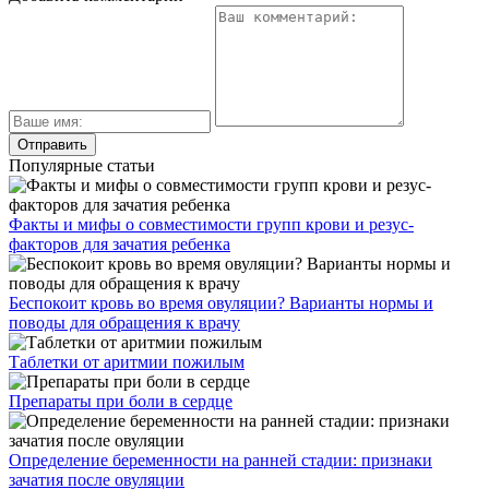
Как принимать Азитромицин при цистите
Как лечится опухоль мочевого пузыря у мужчин и
каковы прогнозы
Каким должно быть лечение мочекаменной болезни у
женщин
Как и чем лечится тригонит мочевого пузыря
Какой должна быть норма кислотности мочи
Услуги клиники
О клинике
Врачи
Цены
Отзывы
Акции
Контакты
г. Москва:
ул. Петровка 23/10 стр. 5