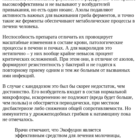
высокоэффективны и не вызывают у возбудителей
привыкания, но есть один нюанс. Азолы подавляют
активность важных для выживания гриба ферментов, и точно
такие же ферменты обеспечивают метаболические процессы в
печени человека.
Неспособность препарата отличить их провоцирует
масштабные изменения в составе крови, патологические
процессы в печени и почках. А для макролидов это
нетипично – у них вообще крайне невысок процент
критических осложнений. При этом они, в отличие от азолов,
формируют резистентность у бактерий и не годятся к
повторному приему одним и тем же больным от вызванных
ими инфекций.
В случае с кандидозом это был бы скорее недостаток, чем
достоинство. Его возбудитель входит в состав нормальной
микрофлоры, искоренению не подлежит (вреда будет больше,
чем пользы) и обостряется периодически, при местном
дисбактериозе либо снижении общей сопротивляемости. Но
иммунитета у дрожжеподобных грибков к натамицину пока
не отмечалось.
Врачи отмечают, что Экофуцин является
эффективным средством для лечения молочницы,