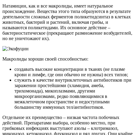
Натамицин, как и все макролиды, имеет натуральное
происхождение. Вещества этого типа образуются в результате
деятельности сложных ферментов поликетидсинтаз в клетках
животных, бактерий и растений, включая грибы, и
называются поликетидами. Их основное действие –
бактериостатическое (прекращают размножение возбудителей,
но не уничтожают их).
Макролиды хороши своей способностью:
создавать высокие концентрации в тканях (не плазме
крови и лимфе, где они обычно не нужны) всех типов;
служить в качестве внутриклеточных антибиотиков при
заражении простейшими (хламидия, амеба,
трихомонада), микоплазмами, другими
микроорганизмами, редко появляющимися в
межклеточном пространстве и недоступными
большинству иммунных тел/антибиотиков.
Отдельное их преимущество – низкая частота побочных
действий. Препаратами выбора, особенно местно, при
грибковых инфекциях выступают азолы – клотримазол,
миконазол, кетоконазол, флуконазол и ряд других. Они крайне