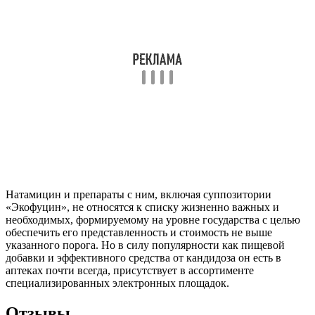
обеспечить его представленность и стоимость не выше
указанного порога. Но в силу популярности как пищевой
добавки и эффективного средства от кандидоза он есть в
аптеках почти всегда, присутствует в ассортименте
специализированных электронных площадок.
Отзывы
Использовавшие препарат пациенты с рецидивирующей
молочницей тоже оставляют о нем преимущественно
положительные отзывы, отмечают снижение его
эффективности с каждым новым применением против
бактериальных, но не грибковых инвазий.
Кирилл, 21 год: «Моя нынешняя подруга часто использует эти
свечки. У нее кандидоз стабильно раз в полгода обостряется,
на смену времен года. Так она боится и меня заразить,
обязательно пару дней воздержания устраиваем. Ей они
нравятся – побочных эффектов никаких, облегчение с первого
же введения, а весь курс занимает от силы неделю. Уже раза 4
их брала, говорит, пока привыкания нету, переносится
отлично».
София, 34 года: «Молочница у меня периодически