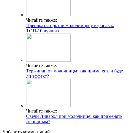
Факты и мифы о совместимости групп крови и резус-
факторов для зачатия ребенка
Беспокоит кровь во время овуляции? Варианты нормы и
поводы для обращения к врачу
Таблетки от аритмии пожилым
Препараты при боли в сердце
Определение беременности на ранней стадии: признаки
зачатия после овуляции
Как понять, что наступила овуляция? Признаки и симптомы
по ощущениям и выделениям
Должны ли настораживать белые выделения после овуляции?
Давайте разбираться!
Свежие публикации