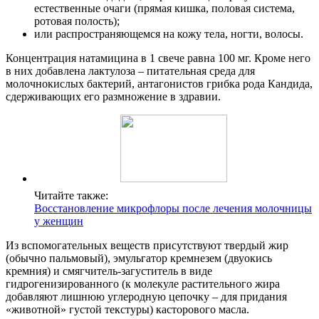
естественные очаги (прямая кишка, половая система,
ротовая полость);
или распространяющемся на кожу тела, ногти, волосы.
Концентрация натамицина в 1 свече равна 100 мг. Кроме него
в них добавлена лактулоза – питательная среда для
молочнокислых бактерий, антагонистов грибка рода Кандида,
сдерживающих его размножение в здравии.
Читайте также:
Восстановление микрофлоры после лечения молочницы
у женщин
Из вспомогательных веществ присутствуют твердый жир
(обычно пальмовый), эмульгатор кремнезем (двуокись
кремния) и смягчитель-загуститель в виде
гидрогенизированного (к молекуле растительного жира
добавляют лишнюю углеродную цепочку – для придания
«животной» густой текстуры) касторового масла.