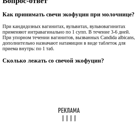
суппозиторию в течение 3-6 дней.
Можно ли экофуцин при молочнице?
Молочница. Экофуцин способствует более быстрому
выздоровлению пациенток с молочницей. Экофуцин
способствует увеличению количества собственных
лактобактерий во влагалище и снижению риска развития
рецидива молочницы.
Сколько дней нужно ставить экофуцин?
Способ применения и дозы. При кандидозных вагинитах,
вульвитах, вульвовагинитах: интравагинально по одному
суппозиторию в течение 3–6 дней.
Советы
СОВЕТ №1
Перед использованием свечей Экофуцин обязательно
проконсультируйтесь с врачом. Это поможет убедиться, что
препарат подходит именно для вашего случая и исключит