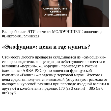
Вы пробовали ЭТИ свечи от МОЛОЧНИЦЫ? #молочница
#ВикторияОрлинская
«Экофуцин»: цена и где купить?
Стоимость любого препарата складывается из «самооценки»
его производителя, концентрации действующего вещества и
величины «порции». «Экофуцин» производят в России
(компания «АВВА РУС»), по лицензии французской
компании «Farmea» – владельца торговой марки. Итоговая
цена средства получается невысокой (отсутствуют расходы от
импорта и курсовой разницы при переводе из одной валюты в
другую) и колеблется в пределах 170 (за 3 свечи) – 385 (за 6
шт.) руб.
Натамицин и препараты с ним, включая суппозитории
«Экофуцин», не относятся к списку жизненно важных и
необходимых, формируемому на уровне государства с целью