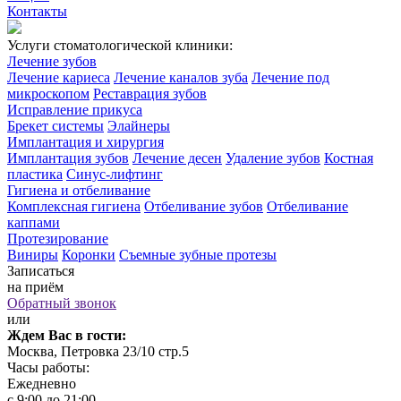
Контакты
Услуги стоматологической клиники:
Лечение зубов
Лечение кариеса
Лечение каналов зуба
Лечение под
микроскопом
Реставрация зубов
Исправление прикуса
Брекет системы
Элайнеры
Имплантация и хирургия
Имплантация зубов
Лечение десен
Удаление зубов
Костная
пластика
Синус-лифтинг
Гигиена и отбеливание
Комплексная гигиена
Отбеливание зубов
Отбеливание
каппами
Протезирование
Виниры
Коронки
Съемные зубные протезы
Записаться
на приём
Обратный звонок
или
Ждем Вас в гости:
Москва, Петровка 23/10 стр.5
Часы работы:
Ежедневно
с 9:00 до 21:00