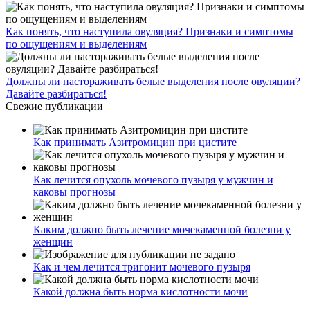
Трубная, Чеховская
Проложить маршрут
Запишитесь на приём
© 2022 Коренной житель.
Лицензия клиники
Реквизиты организации
Обработка персональных данных
Политика
конфиценциальности
Договор оферты