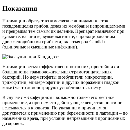
Показания
Натамицин образует взаимосвязи с липидами клеток
псевдомицелия грибов, делая их мембраны непроницаемыми
и прекращая тем самым их деление. Препарат назначают при
вульвите, вагините, вульвовагините, спровоцированном
дрожжеподобными грибками, включая род Candida
(одиночные и смешанные инфекции).
Натамицин весьма эффективен против них, простейших и
большинства грамположительных/грамотрицательных
бактерий. Но дерматофиты (возбудители микроспории,
трихофитии, эпидермофитии и других поражений гладкой
кожи) часто демонстрируют устойчивость к нему.
В случае с «Экофуцином» возможно только его местное
применение, а при нем его действующее вещество почти не
всасывается в кровоток. По указанным причинам он
допускается к применению при беременности и лактации – по
назначению врача, при условии непревышения прописанных
дозировок.