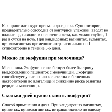
возможные противопоказания.
СОВЕТ №2
Следуйте инструкции по применению, указанной в упаковке.
Обратите внимание на дозировку и продолжительность курса
лечения, чтобы достичь наилучших результатов и избежать
рецидивов.
СОВЕТ №3
Обратите внимание на возможные побочные эффекты. Если
вы заметили необычные реакции организма, такие как зуд или
жжение, прекратите использование и обратитесь к врачу.
СОВЕТ №4
Поддерживайте гигиену и следите за своим образом жизни во
время лечения. Избегайте ношения синтетического белья и
старайтесь придерживаться сбалансированной диеты, чтобы
укрепить иммунную систему.
Поделиться
Отправить