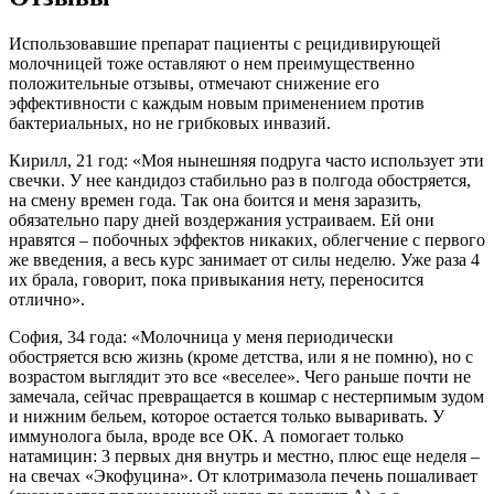
обостряется всю жизнь (кроме детства, или я не помню), но с
возрастом выглядит это все «веселее». Чего раньше почти не
замечала, сейчас превращается в кошмар с нестерпимым зудом
и нижним бельем, которое остается только вываривать. У
иммунолога была, вроде все ОК. А помогает только
натамицин: 3 первых дня внутрь и местно, плюс еще неделя –
на свечах «Экофуцина». От клотримазола печень пошаливает
(сказывается перенесенный когда-то гепатит А), а с
натамицинчиком мы отлично подружились».
Алиса, 40 лет: «Мне тоже он нравится, препаратец отличный.
А всех, кто кривит нос, дескать, это дешевый дженерик от
дорогого и суперклассного Пимафуцина, могу «обрадовать»:
действующее вещество в них одно и то же, дозировка –
аналогично. А вот лактулозы в нем нет – и это при
антибиотике в качестве основы! Плюс, полисорбат-80 из
Пимафуцина на людях не проверялся, зато у животных он
вызывает мутации зародышей и рак половой системы.
Адипиновая кислота в нем тоже служит раздражителем
вместо успокоения слизистой. Как по мне, касторка из
«дешевого» дженерика будет безопаснее».