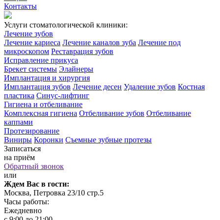
Контакты
Услуги стоматологической клиники:
Лечение зубов
Лечение кариеса
Лечение каналов зуба
Лечение под
микроскопом
Реставрация зубов
Исправление прикуса
Брекет системы
Элайнеры
Имплантация и хирургия
Имплантация зубов
Лечение десен
Удаление зубов
Костная
пластика
Синус-лифтинг
Гигиена и отбеливание
Комплексная гигиена
Отбеливание зубов
Отбеливание
каппами
Протезирование
Виниры
Коронки
Съемные зубные протезы
Записаться
на приём
Обратный звонок
или
Ждем Вас в гости:
Москва, Петровка 23/10 стр.5
Часы работы:
Ежедневно
с 9:00 до 21:00