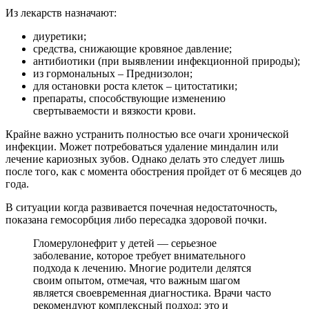
Из лекарств назначают:
диуретики;
средства, снижающие кровяное давление;
антибиотики (при выявлении инфекционной природы);
из гормональных – Преднизолон;
для остановки роста клеток – цитостатики;
препараты, способствующие изменению
свертываемости и вязкости крови.
Крайне важно устранить полностью все очаги хронической
инфекции. Может потребоваться удаление миндалин или
лечение кариозных зубов. Однако делать это следует лишь
после того, как с момента обострения пройдет от 6 месяцев до
года.
В ситуации когда развивается почечная недостаточность,
показана гемосорбция либо пересадка здоровой почки.
Гломерулонефрит у детей — серьезное
заболевание, которое требует внимательного
подхода к лечению. Многие родители делятся
своим опытом, отмечая, что важным шагом
является своевременная диагностика. Врачи часто
рекомендуют комплексный подход: это и