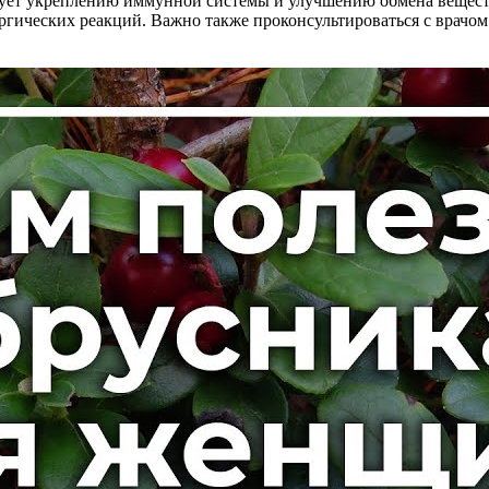
твует укреплению иммунной системы и улучшению обмена вещест
ргических реакций. Важно также проконсультироваться с врачо