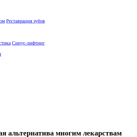
пом
Реставрация зубов
стика
Синус-лифтинг
и
ая альтернатива многим лекарствам