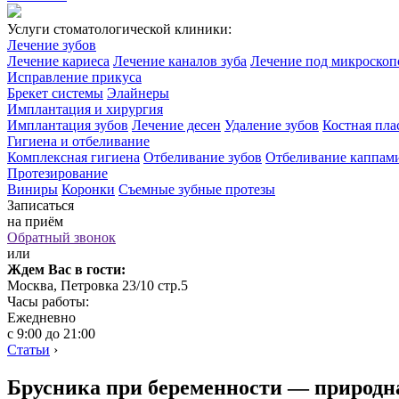
Услуги стоматологической клиники:
Лечение зубов
Лечение кариеса
Лечение каналов зуба
Лечение под микроско
Исправление прикуса
Брекет системы
Элайнеры
Имплантация и хирургия
Имплантация зубов
Лечение десен
Удаление зубов
Костная пла
Гигиена и отбеливание
Комплексная гигиена
Отбеливание зубов
Отбеливание каппам
Протезирование
Виниры
Коронки
Съемные зубные протезы
Записаться
на приём
Обратный звонок
или
Ждем Вас в гости:
Москва, Петровка 23/10 стр.5
Часы работы:
Ежедневно
с 9:00 до 21:00
Статьи
›
Брусника при беременности — природн