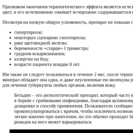
Признаком окончания терапевтического эффекта является исче
цвет, и его исчезновение означает исчерпание содержавшегося 
Несмотря на низкую общую усвояемость, препарат не показан 
гипертиреозе;
некоторых сценариях гипотиреоза;
раке щитовидной железы;
беременности «старше» I триместра;
грудном вскармливании;
аллергии на йод;
возрасте пациента младше 8 лет.
Им также не следует пользоваться в течение 2 мес. после те
минерал обладает она одна, и даже неусвоенные ею молекулы 
для лечения туберкулеза любых органов, включая кожу.
Бетадин – это антисептический препарат, который часто
в борьбе с грибковыми инфекциями, благодаря активном
дозировке и способу применения. Пользователи сообщают
проконсультироваться с врачом, чтобы исключить возмо
легкое жжение при нанесении, но это обычно проходит б
реакция на него может варьироваться.