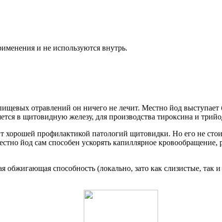
именения и не используются внутрь.
пищевых отравлений он ничего не лечит. Местно йод выступае
яется в щитовидную железу, для производства тироксина и трий
т хорошей профилактикой патологий щитовидки. Но его не стои
естно йод сам способен ускорять капиллярное кровообращение, 
я обжигающая способность (локально, зато как слизистые, так 