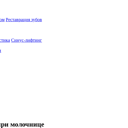
пом
Реставрация зубов
стика
Синус-лифтинг
и
при молочнице