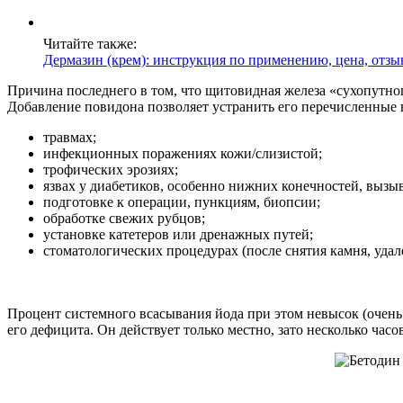
Читайте также:
Дермазин (крем): инструкция по применению, цена, отз
Причина последнего в том, что щитовидная железа «сухопутно
Добавление повидона позволяет устранить его перечисленные 
травмах;
инфекционных поражениях кожи/слизистой;
трофических эрозиях;
язвах у диабетиков, особенно нижних конечностей, выз
подготовке к операции, пункциям, биопсии;
обработке свежих рубцов;
установке катетеров или дренажных путей;
стоматологических процедурах (после снятия камня, удал
Процент системного всасывания йода при этом невысок (очень 
его дефицита. Он действует только местно, зато несколько часов