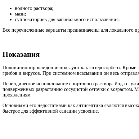
водного раствора;
мази;
суппозиториев для вагинального использования.
Все перечисленные варианты предназначены для локального пр
Показания
Поливинилпирролидон используют как энтеросорбент. Кроме 
грибов и вирусов. При системном всасывании он весь отправл
Периодическое использование спиртового раствора йода служи
подверженных разрастанию сосудистой сеточки с возрастом. М
проявлениям.
Основными его недостатками как антисептика являются высока
быстрое для эффективной санации усвоение.