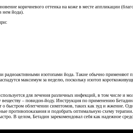
зновение коричневого оттенка на коже в месте аппликации (бла
в нем йода).
при:
рапии радиоактивными изотопами йода. Такие обычно применяют 
распадутся максимум за неделю, поскольку изотоп короткоживущ
 используется для лечения различных инфекций, в том числе и 
у веществу – повидон-йоду. Инструкция по применению Бетади
 о быстром облегчении симптомов, таких как зуд и жжение. Одн
жные противопоказания и подобрать оптимальную схему терапии.
ыстро. В целом, Бетадин зарекомендовал себя как надежное сред