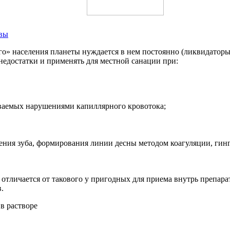
ывы
го» населения планеты нуждается в нем постоянно (ликвидаторы
недостатки и применять для местной санации при:
ываемых нарушениями капиллярного кровотока;
ения зуба, формирования линии десны методом коагуляции, гинги
отличается от такового у пригодных для приема внутрь препара
.