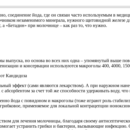
ычно, соединение йода, где он связан часто используемым в м
точником незаменимого минерала, нужного щитовидной железе д
, а «Бетадин» при молочнице – как раз то, что нужно.
мы выпуска, но основа во всех них одна – упомянутый выше пов
огенизации и консервации используются макроголы 400, 4000, 150
ьный эффект (сами являются лекарством). А при наружном нане
с абсорбентом за счет той же способности удерживать воду, что 
енно йода с повидоном и макроголы (тоже играют роль стабилиз
рибковое, применяемое для локальной контрацепции ноноксинол,
дством для лечения молочницы, благодаря своему антисептиче
помогает устранить грибки и бактерии, вызывающие инфекцию. 