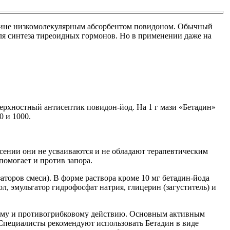
едицине низкомолекулярным абсорбентом повидоном. Обычный
ля синтеза тиреоидных гормонов. Но в применении даже на
ерхностный антисептик повидон-йод. На 1 г мази «Бетадин»
0 и 1000.
сении они не усваиваются и не обладают терапевтическим
помогает и против запора.
аторов смеси). В форме раствора кроме 10 мг бетадин-йода
 эмульгатор гидрофосфат натрия, глицерин (загуститель) и
скому и противогрибковому действию. Основным активным
Специалисты рекомендуют использовать Бетадин в виде