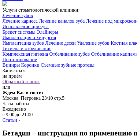
Услуги стоматологической клиники:
Лечение зубов
Лечение кариеса
Лечение каналов зуба
Лечение под микроско
Исправление прикуса
Брекет системы
Элайнеры
Имплантация и хирургия
Имплантация зубов
Лечение десен
Удаление зубов
Костная пла
Гигиена и отбеливание
Комплексная гигиена
Отбеливание зубов
Отбеливание каппам
Протезирование
Виниры
Коронки
Съемные зубные протезы
Записаться
на приём
Обратный звонок
или
Ждем Вас в гости:
Москва, Петровка 23/10 стр.5
Часы работы:
Ежедневно
с 9:00 до 21:00
Статьи
›
Бетадин – инструкция по применению 