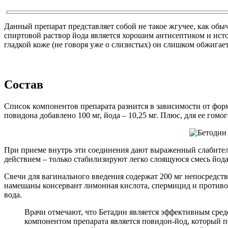
Данный препарат представляет собой не такое жгучее, как об
спиртовой раствор йода является хорошим антисептиком и ис
гладкой коже (не говоря уже о слизистых) он слишком обжигает
Состав
Список компонентов препарата разнится в зависимости от фор
повидона добавлено 100 мг, йода – 10,25 мг. Плюс, для ее гом
При приеме внутрь эти соединения дают выраженный слабител
действием – только стабилизируют легко слоящуюся смесь йода 
Свечи для вагинального введения содержат 200 мг непосредств
намешаны консервант лимонная кислота, спермицид и противог
вода.
Врачи отмечают, что Бетадин является эффективным сре
компонентом препарата является повидон-йод, который 