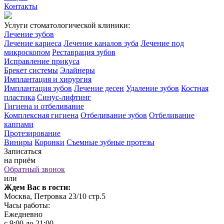
Контакты
Услуги стоматологической клиники:
Лечение зубов
Лечение кариеса
Лечение каналов зуба
Лечение под
микроскопом
Реставрация зубов
Исправление прикуса
Брекет системы
Элайнеры
Имплантация и хирургия
Имплантация зубов
Лечение десен
Удаление зубов
Костная
пластика
Синус-лифтинг
Гигиена и отбеливание
Комплексная гигиена
Отбеливание зубов
Отбеливание
каппами
Протезирование
Виниры
Коронки
Съемные зубные протезы
Записаться
на приём
Обратный звонок
или
Ждем Вас в гости:
Москва, Петровка 23/10 стр.5
Часы работы:
Ежедневно
с 9:00 до 21:00