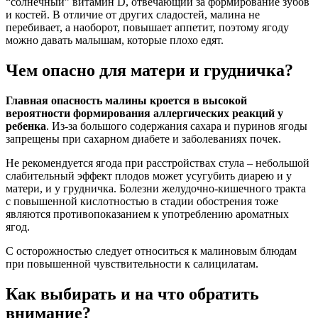
“солнечный” витамин D, отвечающий за формирование зубов
и костей. В отличие от других сладостей, малина не
перебивает, а наоборот, повышает аппетит, поэтому ягоду
можно давать малышам, которые плохо едят.
Чем опасно для матери и грудничка?
Главная опасность малины кроется в высокой
вероятности формирования аллергических реакций у
ребенка
. Из-за большого содержания сахара и пуринов ягоды
запрещены при сахарном диабете и заболеваниях почек.
Не рекомендуется ягода при расстройствах стула – небольшой
слабительный эффект плодов может усугубить диарею и у
матери, и у грудничка. Болезни желудочно-кишечного тракта
с повышенной кислотностью в стадии обострения тоже
являются противопоказанием к употреблению ароматных
ягод.
С осторожностью следует относиться к малиновым блюдам
при повышенной чувствительности к салицилатам.
Как выбирать и на что обратить
внимание?