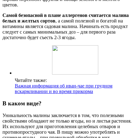
цветов.
Самой безопасной в плане аллергенов считается малина
белых и желтых сортов
, а самой полезной и богатой на
витамины является садовая малина. Начинать есть продукт
следует с самых минимальных доз – для первого раза
достаточно будет съесть 2-3 ягоды.
Читайте также:
Важная информация об иван-чае при грудном
вскармливании и во время прикорма
В каком виде?
Уникальность малины заключается в том, что полезными
свойствами обладают не только ягоды, но и листья растения.
Их используют для приготовления целебных отваров и
противопростудного чая. В пищу можно употреблять и
сушеные ягоды – при правильной обработке в них