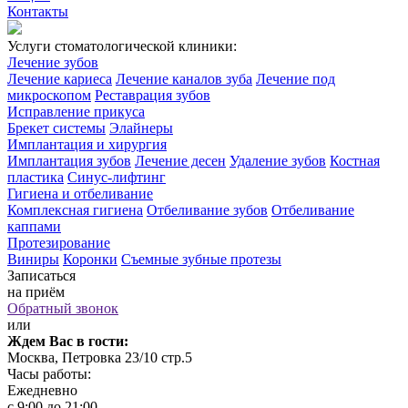
Контакты
Услуги стоматологической клиники:
Лечение зубов
Лечение кариеса
Лечение каналов зуба
Лечение под
микроскопом
Реставрация зубов
Исправление прикуса
Брекет системы
Элайнеры
Имплантация и хирургия
Имплантация зубов
Лечение десен
Удаление зубов
Костная
пластика
Синус-лифтинг
Гигиена и отбеливание
Комплексная гигиена
Отбеливание зубов
Отбеливание
каппами
Протезирование
Виниры
Коронки
Съемные зубные протезы
Записаться
на приём
Обратный звонок
или
Ждем Вас в гости:
Москва, Петровка 23/10 стр.5
Часы работы:
Ежедневно
с 9:00 до 21:00