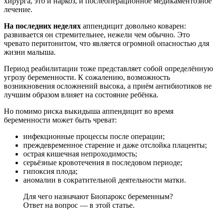
хирурга, это и наркоз, и послеоперационное медикаментозное
лечение.
На последних неделях
аппендицит довольно коварен:
развивается он стремительнее, нежели чем обычно. Это
чревато перитонитом, что является огромной опасностью для
жизни малыша.
Период реабилитации тоже представляет собой определённую
угрозу беременности. К сожалению, возможность
возникновения осложнений высока, а приём антибиотиков не
лучшим образом влияет на состояние ребёнка.
Но помимо риска выкидыша аппендицит во время
беременности может быть чреват:
инфекционные процессы после операции;
преждевременное старение и даже отслойка плаценты;
острая кишечная непроходимость;
серьёзные кровотечения в последовом периоде;
гипоксия плода;
аномалии в сократительной деятельности матки.
Для чего назначают Биопарокс беременным?
Ответ на вопрос — в этой статье.