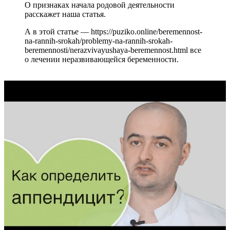
О признаках начала родовой деятельности
расскажет наша статья.
А в этой статье — https://puziko.online/beremennost-
na-rannih-srokah/problemy-na-rannih-srokah-
beremennosti/nerazvivayushaya-beremennost.html все
о лечении неразвивающейся беременности.