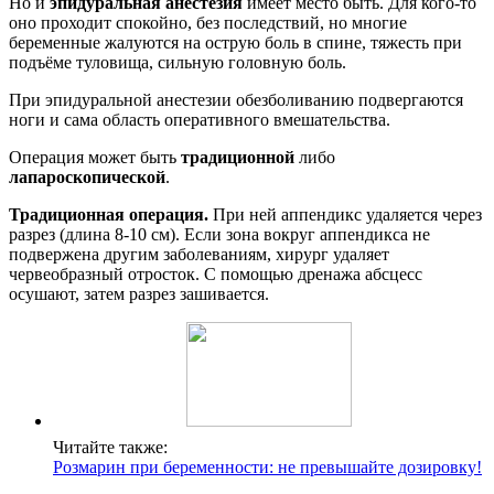
Но и
эпидуральная анестезия
имеет место быть. Для кого-то
оно проходит спокойно, без последствий, но многие
беременные жалуются на острую боль в спине, тяжесть при
подъёме туловища, сильную головную боль.
При эпидуральной анестезии обезболиванию подвергаются
ноги и сама область оперативного вмешательства.
Операция может быть
традиционной
либо
лапароскопической
.
Традиционная операция.
При ней аппендикс удаляется через
разрез (длина 8-10 см). Если зона вокруг аппендикса не
подвержена другим заболеваниям, хирург удаляет
червеобразный отросток. С помощью дренажа абсцесс
осушают, затем разрез зашивается.
Читайте также:
Розмарин при беременности: не превышайте дозировку!