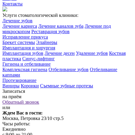
Контакты
Услуги стоматологической клиники:
Лечение зубов
Лечение кариеса
Лечение каналов зуба
Лечение под
микроскопом
Реставрация зубов
Исправление прикуса
Брекет системы
Элайнеры
Имплантация и хирургия
Имплантация зубов
Лечение десен
Удаление зубов
Костная
пластика
Синус-лифтинг
Гигиена и отбеливание
Комплексная гигиена
Отбеливание зубов
Отбеливание
каппами
Протезирование
Виниры
Коронки
Съемные зубные протезы
Записаться
на приём
Обратный звонок
или
Ждем Вас в гости:
Москва, Петровка 23/10 стр.5
Часы работы:
Ежедневно
с 9:00 до 21:00