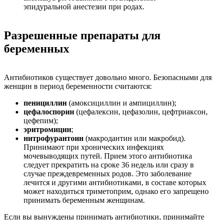
эпидуральной анестезии при родах.
Разрешенные препараты для
беременных
Антибиотиков существует довольно много. Безопасными для
женщин в период беременности считаются:
пенициллин
(амоксициллин и ампициллин);
цефалоспорин
(цефалексин, цефазолин, цефтриаксон,
цефепим);
эритромицин
;
нитрофурантоин
(макродантин или макробид).
Принимают при хронических инфекциях
мочевыводящих путей. Прием этого антибиотика
следует прекратить на сроке 36 недель или сразу в
случае преждевременных родов. Это заболевание
лечится и другими антибиотиками, в составе которых
может находиться триметоприм, однако его запрещено
принимать беременным женщинам.
Если вы вынуждены принимать антибиотики, принимайте