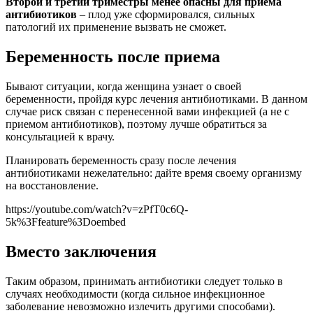
Второй и третий триместры менее опасны для приема
антибиотиков
– плод уже сформировался, сильных
патологий их применение вызвать не сможет.
Беременность после приема
Бывают ситуации, когда женщина узнает о своей
беременности, пройдя курс лечения антибиотиками. В данном
случае риск связан с перенесенной вами инфекцией (а не с
приемом антибиотиков), поэтому лучше обратиться за
консультацией к врачу.
Планировать беременность сразу после лечения
антибиотиками нежелательно: дайте время своему организму
на восстановление.
https://youtube.com/watch?v=zPfT0c6Q-
5k%3Ffeature%3Doembed
Вместо заключения
Таким образом, принимать антибиотики следует только в
случаях необходимости (когда сильное инфекционное
заболевание невозможно излечить другими способами).