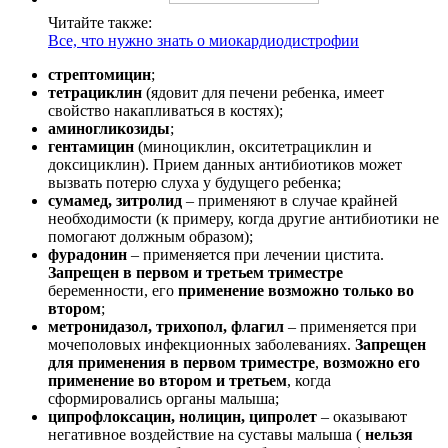
Читайте также:
Все, что нужно знать о миокардиодистрофии
стрептомицин
;
тетрациклин
(ядовит для печени ребенка, имеет
свойство накапливаться в костях);
аминогликозиды
;
гентамицин
(миноциклин, окситетрациклин и
доксициклин). Прием данных антибиотиков может
вызвать потерю слуха у будущего ребенка;
сумамед, зитролид
– применяют в случае крайней
необходимости (к примеру, когда другие антибиотики не
помогают должным образом);
фурадонин
– применяется при лечении цистита.
Запрещен в первом и третьем триместре
беременности, его
применение возможно только во
втором
;
метронидазол, трихопол, флагил
– применяется при
мочеполовых инфекционных заболеваниях.
Запрещен
для применения в первом триместре
,
возможно его
применение во втором и третьем
, когда
сформировались органы малыша;
ципрофлоксацин, нолицин, ципролет
– оказывают
негативное воздействие на суставы малыша (
нельзя