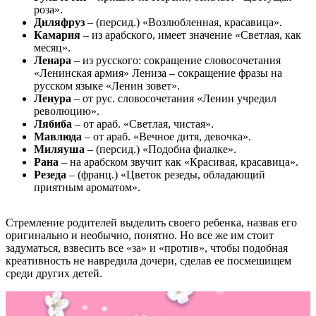
роза».
Диляфруз
– (персид.) «Возлюбленная, красавица».
Камария
– из арабского, имеет значение «Светлая, как
месяц».
Ленара
– из русского: сокращение словосочетания
«Ленинская армия» Лениза – сокращение фразы на
русском языке «Ленин зовет».
Ленура
– от рус. словосочетания «Ленин учредил
революцию».
Лябиба
– от араб. «Светлая, чистая».
Мавлюда
– от араб. «Вечное дитя, девочка».
Миляуша
– (персид.) «Подобна фиалке».
Рана
– на арабском звучит как «Красивая, красавица».
Резеда
– (франц.) «Цветок резеды, обладающий
приятным ароматом».
Стремление родителей выделить своего ребенка, назвав его
оригинально и необычно, понятно. Но все же им стоит
задуматься, взвесить все «за» и «против», чтобы подобная
креативность не навредила дочери, сделав ее посмешищем
среди других детей.