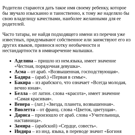
Родители стараются дать такое имя своему ребенку, которое
бы звучало изысканно и таинственно, к тому же наделяло бы
свою владелицу качествами, наиболее желанными для ее
родителей.
Часто татары, не найдя подходящего имени из перечня уже
известных, придумывают собственное или заимствуют его из
других языков, привнося нотку необычности и
нестандартности в имянаречение малышки.
Аделина
– пришло из нем.языка, имеет значение
«Честная, порядочная девушка».
Асма
– от араб. «Возвышенная, господствующая».
Бадира
– (араб.) «Первая в семье».
Бакира
– из арабского, что означает «Всегда молодая,
вечно юная».
Белла
– от латин. слова «красота», имеет значение
«Самая красивая».
Венера
– (лат.) «Звезда, планета, возвышенная».
Виолетта
– от франц. слова «Цветок, цветущая».
Дариса
– произошло от араб. слова «Учительница,
наставница».
Замира
– (арабский) «Сердце, совесть».
Индира
– из инд. языка, в переводе значит «Богиня