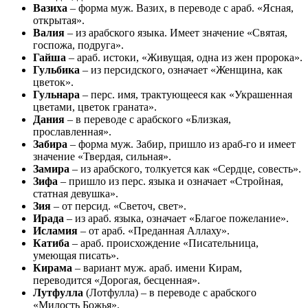
Вазиха
– форма муж. Вазих, в переводе с араб. «Ясная,
открытая».
Валия
– из арабского языка. Имеет значение «Святая,
госпожа, подруга».
Гайша
– араб. истоки, «Живущая, одна из жен пророка».
Гульбика
– из персидского, означает «Женщина, как
цветок».
Гульнара
– перс. имя, трактующееся как «Украшенная
цветами, цветок граната».
Дания
– в переводе с арабского «Близкая,
прославленная».
Забира
– форма муж. Забир, пришло из араб-го и имеет
значение «Твердая, сильная».
Замира
– из арабского, толкуется как «Сердце, совесть».
Зифа
– пришло из перс. языка и означает «Стройная,
статная девушка».
Зия
– от персид. «Светоч, свет».
Ирада
– из араб. языка, означает «Благое пожелание».
Исламия
– от араб. «Преданная Аллаху».
Катиба
– араб. происхождение «Писательница,
умеющая писать».
Кирама
– вариант муж. араб. имени Кирам,
переводится «Дорогая, бесценная».
Лутфулла
(Лотфулла) – в переводе с арабского
«Милость Божья».