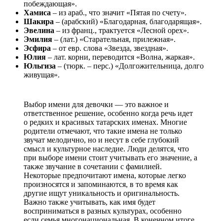
побеждающая».
Хамиса
– из араб., что значит «Пятая по счету».
Шакира
– (арабский) «Благодарная, благодарящая».
Эвелина
– из франц., трактуется «Лесной орех».
Эмилия
– (лат.) «Старательная, прилежная».
Эсфира
– от евр. слова «Звезда, звездная».
Юлия
– лат. корни, переводится «Волна, жаркая».
Юльгиза
– (тюрк. – перс.) «Долгожительница, долго
живущая».
Выбор имени для девочки — это важное и
ответственное решение, особенно когда речь идет
о редких и красивых татарских именах. Многие
родители отмечают, что такие имена не только
звучат мелодично, но и несут в себе глубокий
смысл и культурное наследие. Люди делятся, что
при выборе имени стоит учитывать его значение, а
также звучание в сочетании с фамилией.
Некоторые предпочитают имена, которые легко
произносятся и запоминаются, в то время как
другие ищут уникальность и оригинальность.
Важно также учитывать, как имя будет
восприниматься в разных культурах, особенно
если семья многонациональная. В конечном итоге,