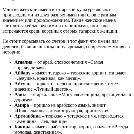
Многие женские имена в татарской культуре являются
производными из двух разных имен или слов с разным
значением или происхождением. Такие женские имена
считаются сейчас редкими и старинными, они чаще
встречаются среди коренных старых татарских женщин.
Не стоит сбрасывать со счетов и тот факт, что имена для
девочек, бывшие некогда популярными, со временем уходят в
историю.
Агдалия
– от араб. словосочетания «Самая
справедливая».
Айбану
– имеет татарско – тюркские корни и означает
«Девушка, красивая, как месяц».
Айгуль
– тюркско – персид. происхождение, имеет
значение «Лунный цветок».
Азиза
– от араб. слов «Могучая женщина, драгоценная и
дорогая».
Амира
– пришло из арабского языка, значит
«Повелевающая, доминирующая, принцесса».
Арсланбика
– тюркско – татарское имя, переводится
«Женщина – лев, львица».
Бакира
– имеет арабско-татар. корни, означает «Всегда
молодая, девственная».