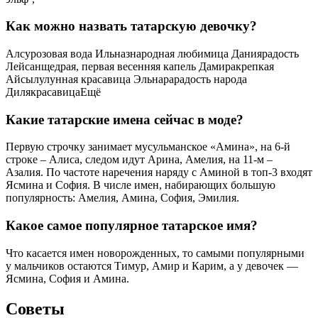
Как можно назвать татарскую девочку?
Алсурозовая вода Ильназнародная любимица Даниярадость
Лейсанщедрая, первая весенняя капель Дамиракрепкая
Айсылулунная красавица Эльнарарадость народа
ДилякрасавицаЕщё
Какие татарские имена сейчас в моде?
Первую строчку занимает мусульманское «Амина», на 6-й
строке – Алиса, следом идут Арина, Амелия, на 11-м –
Азалия. По частоте наречения наряду с Аминой в топ-3 входят
Ясмина и София. В числе имен, набирающих большую
популярность: Амелия, Амина, София, Эмилия.
Какое самое популярное татарское имя?
Что касается имен новорожденных, то самыми популярными
у мальчиков остаются Тимур, Амир и Карим, а у девочек —
Ясмина, София и Амина.
Советы