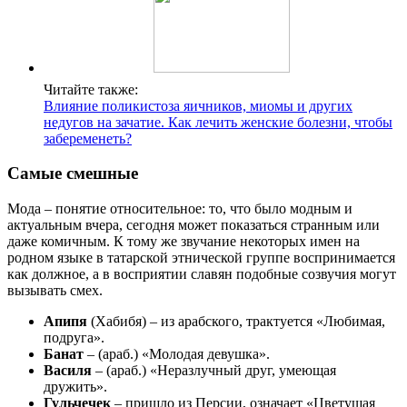
Читайте также:
Влияние поликистоза яичников, миомы и других
недугов на зачатие. Как лечить женские болезни, чтобы
забеременеть?
Самые смешные
Мода – понятие относительное: то, что было модным и
актуальным вчера, сегодня может показаться странным или
даже комичным. К тому же звучание некоторых имен на
родном языке в татарской этнической группе воспринимается
как должное, а в восприятии славян подобные созвучия могут
вызывать смех.
Апипя
(Хабибя) – из арабского, трактуется «Любимая,
подруга».
Банат
– (араб.) «Молодая девушка».
Василя
– (араб.) «Неразлучный друг, умеющая
дружить».
Гульчечек
– пришло из Персии, означает «Цветущая