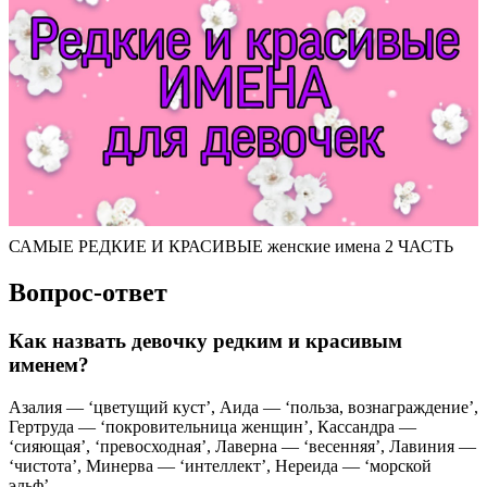
САМЫЕ РЕДКИЕ И КРАСИВЫЕ женские имена 2 ЧАСТЬ
Вопрос-ответ
Как назвать девочку редким и красивым
именем?
Азалия — ‘цветущий куст’, Аида — ‘польза, вознаграждение’,
Гертруда — ‘покровительница женщин’, Кассандра —
‘сияющая’, ‘превосходная’, Лаверна — ‘весенняя’, Лавиния —
‘чистота’, Минерва — ‘интеллект’, Нереида — ‘морской
эльф’,