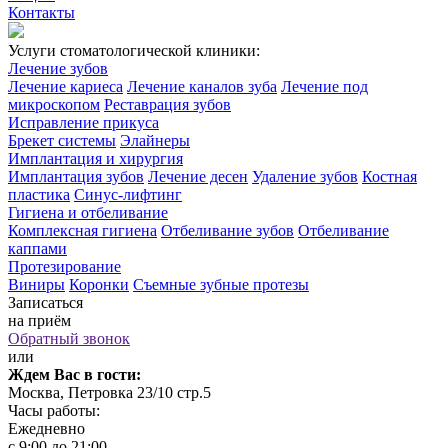
Контакты
Услуги стоматологической клиники:
Лечение зубов
Лечение кариеса
Лечение каналов зуба
Лечение под
микроскопом
Реставрация зубов
Исправление прикуса
Брекет системы
Элайнеры
Имплантация и хирургия
Имплантация зубов
Лечение десен
Удаление зубов
Костная
пластика
Синус-лифтинг
Гигиена и отбеливание
Комплексная гигиена
Отбеливание зубов
Отбеливание
каппами
Протезирование
Виниры
Коронки
Съемные зубные протезы
Записаться
на приём
Обратный звонок
или
Ждем Вас в гости:
Москва, Петровка 23/10 стр.5
Часы работы:
Ежедневно
с 9:00 до 21:00