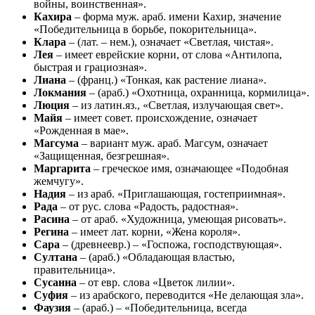
войны, воинственная».
Кахира
– форма муж. араб. имени Кахир, значение
«Победительница в борьбе, покорительница».
Клара
– (лат. – нем.), означает «Светлая, чистая».
Лея
– имеет еврейские корни, от слова «Антилопа,
быстрая и грациозная».
Лиана
– (франц.) «Тонкая, как растение лиана».
Локмания
– (араб.) «Охотница, охранница, кормилица».
Люция
– из латин.яз., «Светлая, излучающая свет».
Майя
– имеет совет. происхождение, означает
«Рожденная в мае».
Магсума
– вариант муж. араб. Магсум, означает
«Защищенная, безгрешная».
Маргарита
– греческое имя, означающее «Подобная
жемчугу».
Надия
– из араб. «Приглашающая, гостеприимная».
Рада
– от рус. слова «Радость, радостная».
Расина
– от араб. «Художница, умеющая рисовать».
Регина
– имеет лат. корни, «Жена короля».
Сара
– (древнеевр.) – «Госпожа, господствующая».
Султана
– (араб.) «Обладающая властью,
правительница».
Сусанна
– от евр. слова «Цветок лилии».
Суфия
– из арабского, переводится «Не делающая зла».
Фаузия
– (араб.) – «Победительница, всегда