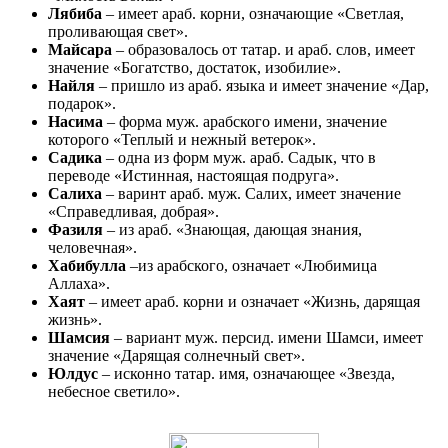
Лябиба
– имеет араб. корни, означающие «Светлая,
проливающая свет».
Майсара
– образовалось от татар. и араб. слов, имеет
значение «Богатство, достаток, изобилие».
Найля
– пришло из араб. языка и имеет значение «Дар,
подарок».
Насима
– форма муж. арабского имени, значение
которого «Теплый и нежный ветерок».
Садика
– одна из форм муж. араб. Садык, что в
переводе «Истинная, настоящая подруга».
Салиха
– варинт араб. муж. Салих, имеет значение
«Справедливая, добрая».
Фазиля
– из араб. «Знающая, дающая знания,
человечная».
Хабибулла
–из арабского, означает «Любимица
Аллаха».
Хаят
– имеет араб. корни и означает «Жизнь, дарящая
жизнь».
Шамсия
– вариант муж. персид. имени Шамси, имеет
значение «Дарящая солнечный свет».
Юлдус
– исконно татар. имя, означающее «Звезда,
небесное светило».