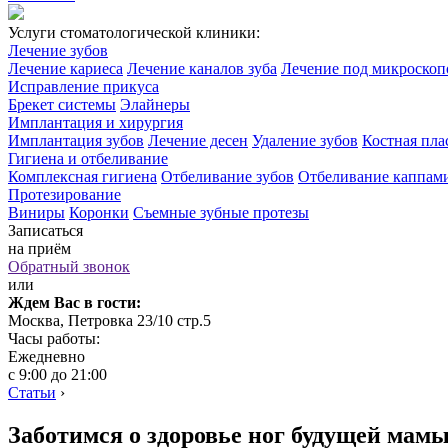
Услуги стоматологической клиники:
Лечение зубов
Лечение кариеса
Лечение каналов зуба
Лечение под микроско
Исправление прикуса
Брекет системы
Элайнеры
Имплантация и хирургия
Имплантация зубов
Лечение десен
Удаление зубов
Костная пла
Гигиена и отбеливание
Комплексная гигиена
Отбеливание зубов
Отбеливание каппам
Протезирование
Виниры
Коронки
Съемные зубные протезы
Записаться
на приём
Обратный звонок
или
Ждем Вас в гости:
Москва, Петровка 23/10 стр.5
Часы работы:
Ежедневно
с 9:00 до 21:00
Статьи
›
Заботимся о здоровье ног будущей мам