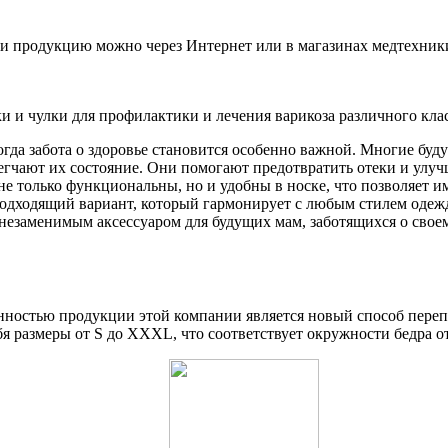
ти продукцию можно через Интернет или в магазинах медтехник
и и чулки для профилактики и лечения варикоза различного кла
гда забота о здоровье становится особенно важной. Многие буд
блегчают их состояние. Они помогают предотвратить отеки и улу
е только функциональны, но и удобны в носке, что позволяет им
ь подходящий вариант, который гармонирует с любым стилем од
незаменимым аксессуаром для будущих мам, заботящихся о своем
енностью продукции этой компании является новый способ переп
я размеры от S до XXXL, что соответствует окружности бедра от