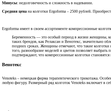
Минусы
: недолговечность и сложность в надевании.
Средняя цена
на колготки Ergoforma – 2500 рублей. Приобрес
Ergoforma имеет в своем ассортименте компрессионные колготк
Беременность — это особый период в жизни женщины, ко
таких брендов, как Релаксан и Венотекс, значительно о
поздних сроках. Женщины отмечают, что такие колготки н
того, разнообразие моделей и цветов позволяет выбрат
подтверждают, что компрессионные колготки становятся 
Венотекс
Venoteks – немецкая фирма терапевтического трикотажа. Особ
любую фигуру. Размерный ряд колготок Venoteks включает в себ