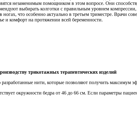
тановятся незаменимым помощником в этом вопросе. Они способс
омендуют выбирать колготки с правильным уровнем компрессии,
в ногах, что особенно актуально в третьем триместре. Врачи с
вье и комфорт на протяжении всей беременности.
производству трикотажных терапевтических изделий
о разработанные нити, которые позволяют получить максимум э
ветствует окружности бедра от 46 до 66 см. Если параметры паци