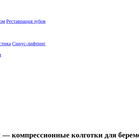
пом
Реставрация зубов
стика
Синус-лифтинг
и
ы — компрессионные колготки для береме