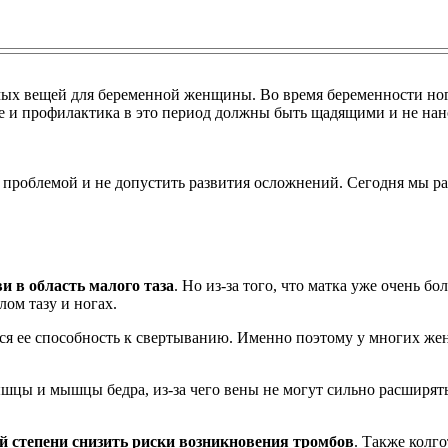
ых вещей для беременной женщины. Во время беременности ног
е и профилактика в это период должны быть щадящими и не нан
проблемой и не допустить развития осложнений. Сегодня мы рас
и в область малого таза
. Но из-за того, что матка уже очень б
ом тазу и ногах.
тся ее способность к свертыванию. Именно поэтому у многих ж
ы и мышцы бедра, из-за чего вены не могут сильно расширятьс
й степени снизить риски возникновения тромбов
. Также колг