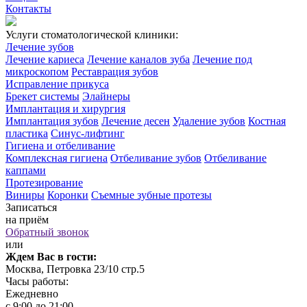
Контакты
Услуги стоматологической клиники:
Лечение зубов
Лечение кариеса
Лечение каналов зуба
Лечение под
микроскопом
Реставрация зубов
Исправление прикуса
Брекет системы
Элайнеры
Имплантация и хирургия
Имплантация зубов
Лечение десен
Удаление зубов
Костная
пластика
Синус-лифтинг
Гигиена и отбеливание
Комплексная гигиена
Отбеливание зубов
Отбеливание
каппами
Протезирование
Виниры
Коронки
Съемные зубные протезы
Записаться
на приём
Обратный звонок
или
Ждем Вас в гости:
Москва, Петровка 23/10 стр.5
Часы работы:
Ежедневно
с 9:00 до 21:00