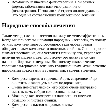
Возможно назначение физиотерапии. При разных
формах заболевания назначаю различную
физиотерапию. Назначают её строго индивидуально.
Это одна из составляющих комплексного лечения.
Народные способы лечения
Такие методы лечения ячменя на глазу не менее эффективны.
Когда мы прибегаем к помощи народных «лекарей», то пользу
от них получаем многостороннюю, ведь любая травка
обладает целым комплексом полезных свойств. Она не просто
снимает воспаление, она устраняет причину его, укрепляет
иммунную систему, дает силу всему организму и он сам
начинает бороться с недугом. Вот почему такое лечение –
хорошая альтернатива лечению традиционному. Итак, лечение
народными средствами и травами, как вылечить ячмень:
Компресс вареным горячим яйцом: сваренное яйцо
очистить и завернуть в лист подорожника,
Очень помогает чеснок, его соком очень аккуратно
смазать веко, собрав сок чеснока на ватку,
Можно делать компресс из напаренных цветков
ромашки и листьев очанки,
Компресс из настоя лавровых листьев,