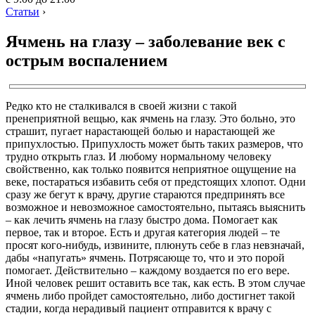
Статьи
›
Ячмень на глазу – заболевание век c
острым воспалением
Редко кто не сталкивался в своей жизни с такой
пренеприятной вещью, как ячмень на глазу. Это больно, это
страшит, пугает нарастающей болью и нарастающей же
припухлостью. Припухлость может быть таких размеров, что
трудно открыть глаз. И любому нормальному человеку
свойственно, как только появится неприятное ощущение на
веке, постараться избавить себя от предстоящих хлопот. Одни
сразу же бегут к врачу, другие стараются предпринять все
возможное и невозможное самостоятельно, пытаясь выяснить
– как лечить ячмень на глазу быстро дома. Помогает как
первое, так и второе. Есть и другая категория людей – те
просят кого-нибудь, извините, плюнуть себе в глаз невзначай,
дабы «напугать» ячмень. Потрясающе то, что и это порой
помогает. Действительно – каждому воздается по его вере.
Иной человек решит оставить все так, как есть. В этом случае
ячмень либо пройдет самостоятельно, либо достигнет такой
стадии, когда нерадивый пациент отправится к врачу с