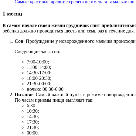
Самые красивые древние греческие имена для мальчиков и
1 месяц
В самом начале своей жизни грудничок спит приблизительно
ребенка должно проводиться шесть или семь раз в течение дн
Сон
. Пробуждение у новорожденного малыша происходит
Следующие часы сна:
7:00-10:00;
11:00-14:00;
14:30-17:00;
18:00-20:30;
21:30-00:00;
ночью: 00:30-6:00.
Питание
. Самый важный пункт в режиме новорожденного
По часам приемы пищи выглядят так:
6:30 ;
10:30;
14:30;
17:30;
21:30;
00:00.