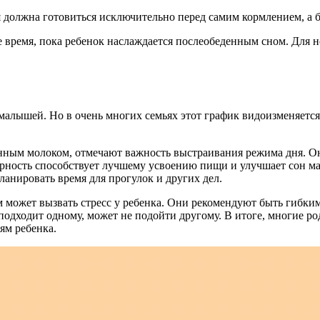
ния должна готовиться исключительно перед самим кормлением, а
е время, пока ребенок наслаждается послеобеденным сном. Для 
лышей. Но в очень многих семьях этот график видоизменяется,
енным молоком, отмечают важность выстраивания режима дня. О
лярность способствует лучшему усвоению пищи и улучшает сон ма
планировать время для прогулок и других дел.
жим может вызвать стресс у ребенка. Они рекомендуют быть гиб
 подходит одному, может не подойти другому. В итоге, многие 
ям ребенка.