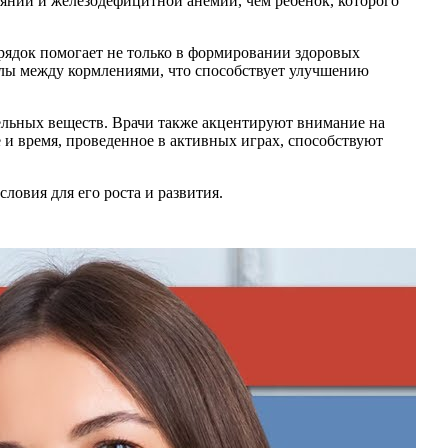
ояний и железодефицитной анемии, чем ребенок, которого
рядок помогает не только в формировании здоровых
алы между кормлениями, что способствует улучшению
тельных веществ. Врачи также акцентируют внимание на
 и время, проведенное в активных играх, способствуют
ловия для его роста и развития.