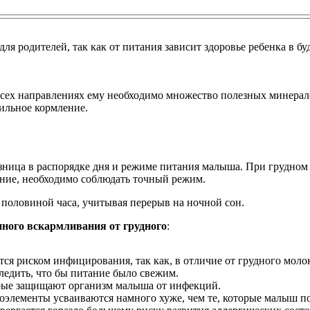
ля родителей, так как от питания зависит здоровье ребенка в бу
всех направлениях ему необходимо множество полезных минерал
вильное кормление.
азница в распорядке дня и режиме питания малыша. При грудно
ание, необходимо соблюдать точный режим.
 половиной часа, учитывая перерыв на ночной сон.
нного вскармливания от грудного
:
 риском инфицирования, так как, в отличие от грудного молок
ледить, что бы питание было свежим.
орые защищают организм малыша от инфекций.
элементы усваиваются намного хуже, чем те, которые малыш п