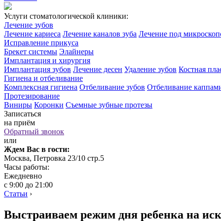
Услуги стоматологической клиники:
Лечение зубов
Лечение кариеса
Лечение каналов зуба
Лечение под микроско
Исправление прикуса
Брекет системы
Элайнеры
Имплантация и хирургия
Имплантация зубов
Лечение десен
Удаление зубов
Костная пла
Гигиена и отбеливание
Комплексная гигиена
Отбеливание зубов
Отбеливание каппам
Протезирование
Виниры
Коронки
Съемные зубные протезы
Записаться
на приём
Обратный звонок
или
Ждем Вас в гости:
Москва, Петровка 23/10 стр.5
Часы работы:
Ежедневно
с 9:00 до 21:00
Статьи
›
Выстраиваем режим дня ребенка на ис