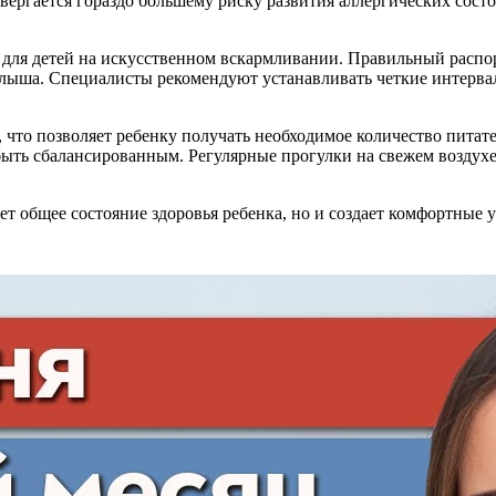
вергается гораздо большему риску развития аллергических сост
для детей на искусственном вскармливании. Правильный распо
алыша. Специалисты рекомендуют устанавливать четкие интерв
, что позволяет ребенку получать необходимое количество пита
ыть сбалансированным. Регулярные прогулки на свежем воздухе
т общее состояние здоровья ребенка, но и создает комфортные ус