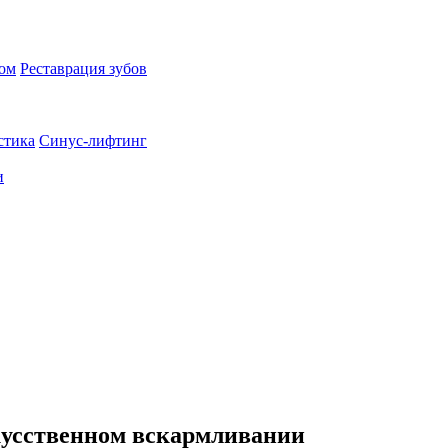
пом
Реставрация зубов
стика
Синус-лифтинг
и
кусственном вскармливании