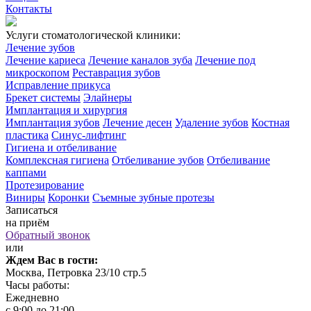
Контакты
Услуги стоматологической клиники:
Лечение зубов
Лечение кариеса
Лечение каналов зуба
Лечение под
микроскопом
Реставрация зубов
Исправление прикуса
Брекет системы
Элайнеры
Имплантация и хирургия
Имплантация зубов
Лечение десен
Удаление зубов
Костная
пластика
Синус-лифтинг
Гигиена и отбеливание
Комплексная гигиена
Отбеливание зубов
Отбеливание
каппами
Протезирование
Виниры
Коронки
Съемные зубные протезы
Записаться
на приём
Обратный звонок
или
Ждем Вас в гости:
Москва, Петровка 23/10 стр.5
Часы работы:
Ежедневно
с 9:00 до 21:00