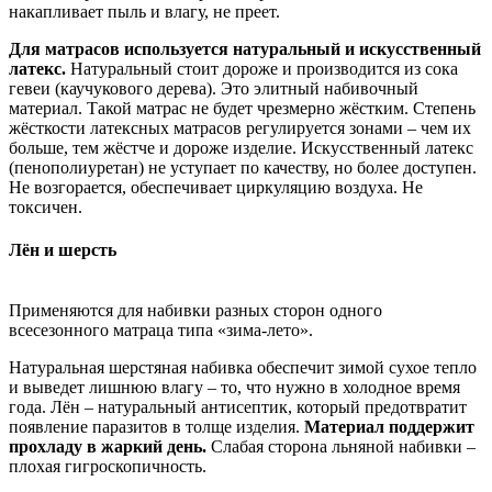
накапливает пыль и влагу, не преет.
Для матрасов используется натуральный и искусственный
латекс.
Натуральный стоит дороже и производится из сока
гевеи (каучукового дерева). Это элитный набивочный
материал. Такой матрас не будет чрезмерно жёстким. Степень
жёсткости латексных матрасов регулируется зонами – чем их
больше, тем жёстче и дороже изделие. Искусственный латекс
(пенополиуретан) не уступает по качеству, но более доступен.
Не возгорается, обеспечивает циркуляцию воздуха. Не
токсичен.
Лён и шерсть
Применяются для набивки разных сторон одного
всесезонного матраца типа «зима-лето».
Натуральная шерстяная набивка обеспечит зимой сухое тепло
и выведет лишнюю влагу – то, что нужно в холодное время
года. Лён – натуральный антисептик, который предотвратит
появление паразитов в толще изделия.
Материал поддержит
прохладу в жаркий день.
Слабая сторона льняной набивки –
плохая гигроскопичность.