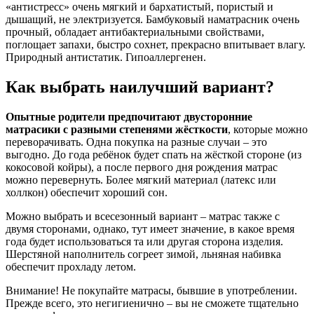
«антистресс» очень мягкий и бархатистый, пористый и
дышащий, не электризуется. Бамбуковый наматрасник очень
прочный, обладает антибактериальными свойствами,
поглощает запахи, быстро сохнет, прекрасно впитывает влагу.
Природный антистатик. Гипоаллергенен.
Как выбрать наилучший вариант?
Опытные родители предпочитают двусторонние
матрасики с разными степенями жёсткости
, которые можно
переворачивать. Одна покупка на разные случаи – это
выгодно. До года ребёнок будет спать на жёсткой стороне (из
кокосовой койры), а после первого дня рождения матрас
можно перевернуть. Более мягкий материал (латекс или
холлкон) обеспечит хороший сон.
Можно выбрать и всесезонный вариант – матрас также с
двумя сторонами, однако, тут имеет значение, в какое время
года будет использоваться та или другая сторона изделия.
Шерстяной наполнитель согреет зимой, льняная набивка
обеспечит прохладу летом.
Внимание! Не покупайте матрасы, бывшие в употреблении.
Прежде всего, это негигиенично – вы не сможете тщательно