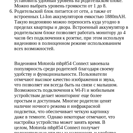
установить удобный уровень на родительском блоке.
Можно выбрать уровень громкости от 1 до 8.
Родительский блок питается от сети, а также от
встроенных Li-Ion аккумуляторов емкостью 1880mAH.
Такую видеоняню можно переносить куда угодно в
пределах квартиры и двора. Встроенный аккумулятор в
родительском блоке позволяет работать монитору до 4
часов без подключения к розетке, при этом используя
видеоняню в полноценном режиме использованием
всех возможностей.
Видеоняня Motorola mbp854 Connect завоевала
популярность среди родителей благодаря своему
удобству и функциональности. Пользователи
отмечают высокое качество изображения и звука,
что позволяет им всегда быть на связи с малышом.
Возможность подключения к Wi-Fi и мобильным
устройствам делает мониторинг еще более
простым и доступным. Многие родители ценят
наличие ночного режима и инфракрасной
подсветки, что обеспечивает четкую картинку
даже в темноте. Однако некоторые отмечают, что
настройка устройства может занять время. В
целом, Motorola mbp854 Connect получает
положительные отзывы за надежность и удобство