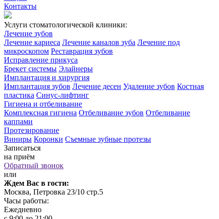
Контакты
Услуги стоматологической клиники:
Лечение зубов
Лечение кариеса
Лечение каналов зуба
Лечение под
микроскопом
Реставрация зубов
Исправление прикуса
Брекет системы
Элайнеры
Имплантация и хирургия
Имплантация зубов
Лечение десен
Удаление зубов
Костная
пластика
Синус-лифтинг
Гигиена и отбеливание
Комплексная гигиена
Отбеливание зубов
Отбеливание
каппами
Протезирование
Виниры
Коронки
Съемные зубные протезы
Записаться
на приём
Обратный звонок
или
Ждем Вас в гости:
Москва, Петровка 23/10 стр.5
Часы работы:
Ежедневно
с 9:00 до 21:00