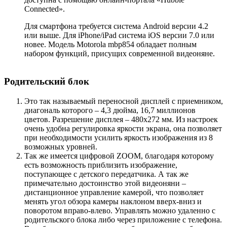
Connected».
Для смартфона требуется система Android версии 4.2
или выше. Для iPhone/iPad система iOS версии 7.0 или
новее. Модель Motorola mbp854 обладает полным
набором функций, присущих современной видеоняне.
Родительский блок
Это так называемый переносной дисплей с приемником,
диагональ которого – 4,3 дюйма, 16,7 миллионов
цветов. Разрешение дисплея – 480х272 мм. Из настроек
очень удобна регулировка яркости экрана, она позволяет
при необходимости усилить яркость изображения из 8
возможных уровней.
Так же имеется цифровой ZООМ, благодаря которому
есть возможность приблизить изображение,
поступающее с детского передатчика. А так же
примечательно достоинство этой видеоняни –
дистанционное управление камерой, что позволяет
менять угол обзора камеры наклоном вверх-вниз и
поворотом вправо-влево. Управлять можно удаленно с
родительского блока либо через приложение с телефона.