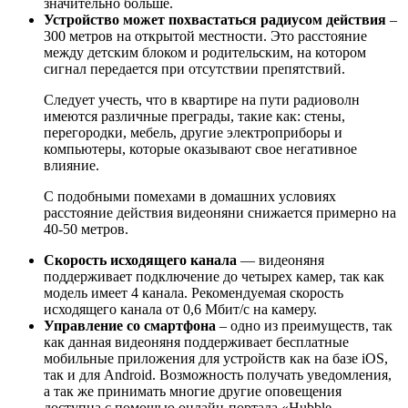
значительно больше.
Устройство может похвастаться радиусом действия
–
300 метров на открытой местности. Это расстояние
между детским блоком и родительским, на котором
сигнал передается при отсутствии препятствий.
Следует учесть, что в квартире на пути радиоволн
имеются различные преграды, такие как: стены,
перегородки, мебель, другие электроприборы и
компьютеры, которые оказывают свое негативное
влияние.
С подобными помехами в домашних условиях
расстояние действия видеоняни снижается примерно на
40-50 метров.
Скорость исходящего канала
— видеоняня
поддерживает подключение до четырех камер, так как
модель имеет 4 канала. Рекомендуемая скорость
исходящего канала от 0,6 Мбит/с на камеру.
Управление со смартфона
– одно из преимуществ, так
как данная видеоняня поддерживает бесплатные
мобильные приложения для устройств как на базе iOS,
так и для Android. Возможность получать уведомления,
а так же принимать многие другие оповещения
доступна с помощью онлайн-портала «Hubble