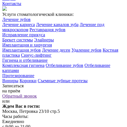
Контакты
Услуги стоматологической клиники:
Лечение зубов
Лечение кариеса
Лечение каналов зуба
Лечение под
микроскопом
Реставрация зубов
Исправление прикуса
Брекет системы
Элайнеры
Имплантация и хирургия
Имплантация зубов
Лечение десен
Удаление зубов
Костная
пластика
Синус-лифтинг
Гигиена и отбеливание
Комплексная гигиена
Отбеливание зубов
Отбеливание
каппами
Протезирование
Виниры
Коронки
Съемные зубные протезы
Записаться
на приём
Обратный звонок
или
Ждем Вас в гости:
Москва, Петровка 23/10 стр.5
Часы работы:
Ежедневно
с 9:00 до 21:00