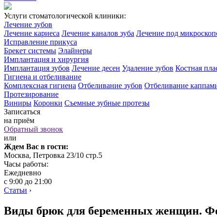
Услуги стоматологической клиники:
Лечение зубов
Лечение кариеса
Лечение каналов зуба
Лечение под микроско
Исправление прикуса
Брекет системы
Элайнеры
Имплантация и хирургия
Имплантация зубов
Лечение десен
Удаление зубов
Костная пла
Гигиена и отбеливание
Комплексная гигиена
Отбеливание зубов
Отбеливание каппам
Протезирование
Виниры
Коронки
Съемные зубные протезы
Записаться
на приём
Обратный звонок
или
Ждем Вас в гости:
Москва, Петровка 23/10 стр.5
Часы работы:
Ежедневно
с 9:00 до 21:00
Статьи
›
Виды брюк для беременных женщин. Фо