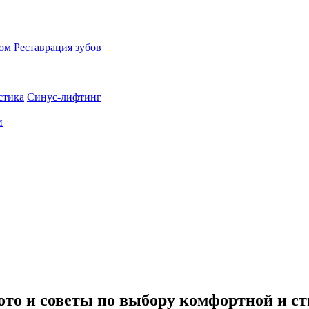
пом
Реставрация зубов
стика
Синус-лифтинг
и
то и советы по выбору комфортной и ст