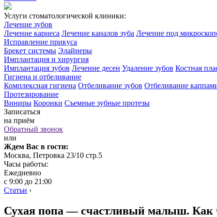
Услуги стоматологической клиники:
Лечение зубов
Лечение кариеса
Лечение каналов зуба
Лечение под микроско
Исправление прикуса
Брекет системы
Элайнеры
Имплантация и хирургия
Имплантация зубов
Лечение десен
Удаление зубов
Костная пла
Гигиена и отбеливание
Комплексная гигиена
Отбеливание зубов
Отбеливание каппам
Протезирование
Виниры
Коронки
Съемные зубные протезы
Записаться
на приём
Обратный звонок
или
Ждем Вас в гости:
Москва, Петровка 23/10 стр.5
Часы работы:
Ежедневно
с 9:00 до 21:00
Статьи
›
Сухая попа — счастливый малыш. Как 