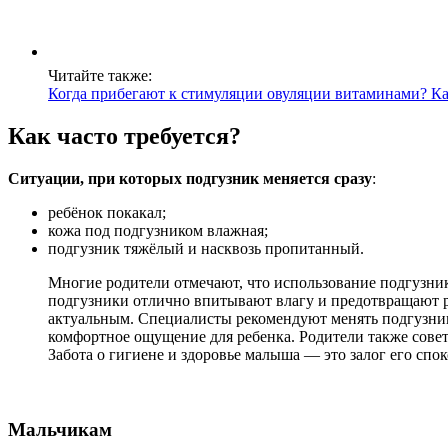
Читайте также:
Когда прибегают к стимуляции овуляции витаминами? Ка
Как часто требуется?
Ситуации, при которых подгузник меняется сразу
:
ребёнок покакал;
кожа под подгузником влажная;
подгузник тяжёлый и насквозь пропитанный.
Многие родители отмечают, что использование подгузник
подгузники отлично впитывают влагу и предотвращают ра
актуальным. Специалисты рекомендуют менять подгузник 
комфортное ощущение для ребенка. Родители также совет
Забота о гигиене и здоровье малыша — это залог его спо
Мальчикам