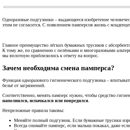
Одноразовые подгузники – выдающееся изобретение человечест
этим не согласится. С появлением памперсов жизнь с младенце
Главное преимущество лёгких бумажных трусиков с абсорбенто
К тому же, по сравнению с пелёнками и многоразовыми альтер
мы вплотную приблизились к ответу на вопрос.
Зачем необходима смена памперса?
Функция одноразового гигиенического подгузника – впитывать
бельё от загрязнений.
Соответственно, менять памперс нужно, чтобы средство гигие
наполнился, испачкался или повредился
.
Непреложные правила таковы:
Меняйте полный подгузник. Если бумажные трусики изряд
Всегда снимайте памперс, если малыш покакал, даже если