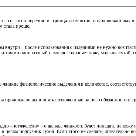
ва согласно перечню из тридцати пунктов, опубликованному в 
м стала проще.
м внутри – после использования с изделиями не нужно возиться
нативами одноразовый памперс сохраняет кожу малыша сухой, св
 жидкие физиологические выделения в количестве, соответству
ны продолжало выполнять возложенные на него обязанности в т
но «потяжелели», то дальше жидкость будет попадать на кожу и
 в целом подгузник сухой. Если этого не сделать, обязательно в