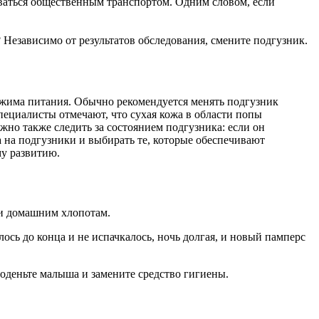
оваться общественным транспортом. Одним словом, если
Независимо от результатов обследования, смените подгузник.
ежима питания. Обычно рекомендуется менять подгузник
Специалисты отмечают, что сухая кожа в области попы
жно также следить за состоянием подгузника: если он
а на подгузники и выбирать те, которые обеспечивают
му развитию.
ли домашним хлопотам.
лось до конца и не испачкалось, ночь долгая, и новый памперс
еоденьте малыша и замените средство гигиены.