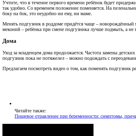
Учтите, что в течение первого времени ребёнок будет придер
так удобно. Со временем положение поменяется. На пеленальн
боку на бок, это неудобно ни ему, ни маме.
Менять подгузник в роддоме придётся чаще – новорождённый мо
меконий – ребёнка при смене подгузника лучше подмыть, а не 
Дома
Уход за младенцем дома продолжается. Частота замены детских 
подгузник пока не потяжелел – можно подождать с переодеван
Предлагаем посмотреть видео о том, как поменять подгузник р
Читайте также:
Пищевое отравление при беременности: симптомы, прич