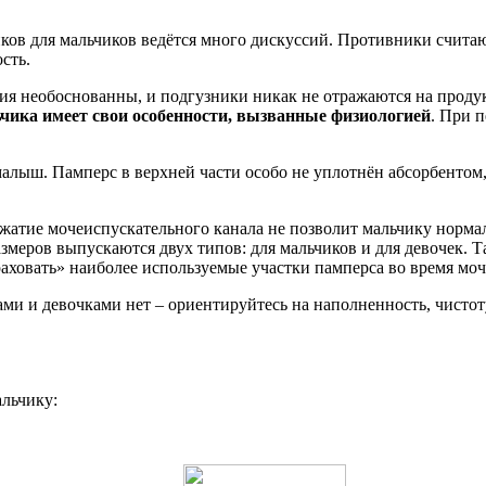
ков для мальчиков ведётся много дискуссий. Противники счита
сть.
ия необоснованны, и подгузники никак не отражаются на продук
чика имеет свои особенности, вызванные физиологией
. При 
малыш. Памперс в верхней части особо не уплотнён абсорбентом,
жатие мочеиспускательного канала не позволит мальчику нормал
змеров выпускаются двух типов: для мальчиков и для девочек. 
траховать» наиболее используемые участки памперса во время мо
ми и девочками нет – ориентируйтесь на наполненность, чистот
альчику: