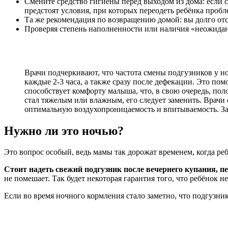
Смените средство гигиены перед выходом из дома: если 
предстоят условия, при которых переодеть ребёнка пробл
Та же рекомендация по возвращению домой: вы долго отс
Проверяя степень наполненности или наличия «неожиданн
Врачи подчеркивают, что частота смены подгузников у 
каждые 2-3 часа, а также сразу после дефекации. Это по
способствует комфорту малыша, что, в свою очередь, пол
стал тяжелым или влажным, его следует заменить. Врачи
оптимальную воздухопроницаемость и впитываемость. За
Нужно ли это ночью?
Это вопрос особый, ведь мамы так дорожат временем, когда ре
Стоит надеть свежий подгузник после вечернего купания, п
не помешает. Так будет некоторая гарантия того, что ребёнок н
Если во время ночного кормления стало заметно, что подгузни