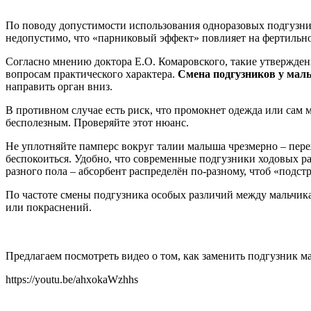
По поводу допустимости использования одноразовых подгузни
недопустимо, что «парниковый эффект» повлияет на фертильно
Согласно мнению доктора Е.О. Комаровского, такие утвержден
вопросам практического характера.
Смена подгузников у маль
направить орган вниз.
В противном случае есть риск, что промокнет одежда или сам 
бесполезным. Проверяйте этот нюанс.
Не уплотняйте памперс вокруг талии малыша чрезмерно – пере
беспокоиться. Удобно, что современные подгузники ходовых ра
разного пола – абсорбент распределён по-разному, чтоб «подс
По частоте смены подгузника особых различий между мальчика
или покраснений.
Предлагаем посмотреть видео о том, как заменить подгузник м
https://youtu.be/ahxokaWzhhs