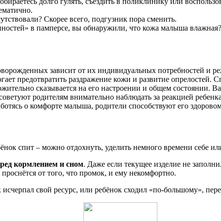
собираетесь долго гулять, съездить в поликлинику или воспольз
ематично.
утствовали? Скорее всего, подгузник пора сменить.
остей» в памперсе, вы обнаружили, что кожа малыша влажная? 
новорожденных зависит от их индивидуальных потребностей и р
могает предотвратить раздражение кожи и развитие опрелостей. 
ожительно сказывается на его настроении и общем состоянии. Ва
 советуют родителям внимательно наблюдать за реакцией ребенк
ботясь о комфорте малыша, родители способствуют его здорово
бёнок спит – можно отдохнуть, уделить немного времени себе и
еред кормлением и сном
. Даже если текущее изделие не заполни
е проснётся от того, что промок, и ему некомфортно.
к исчерпал свой ресурс, или ребёнок сходил «по-большому», пер