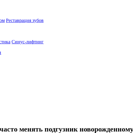
пом
Реставрация зубов
стика
Синус-лифтинг
и
часто менять подгузник новорожденном