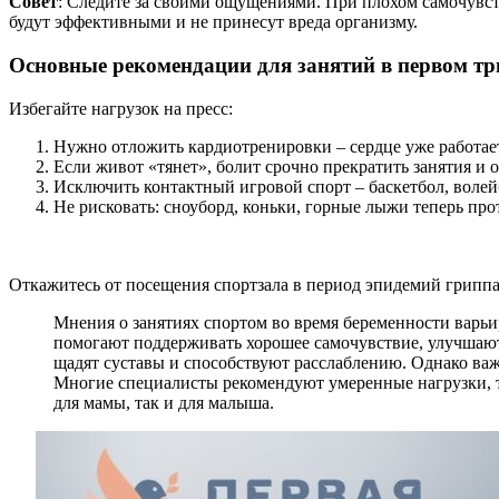
Совет
: Следите за своими ощущениями. При плохом самочувств
будут эффективными и не принесут вреда организму.
Основные рекомендации для занятий в первом тр
Избегайте нагрузок на пресс:
Нужно отложить кардиотренировки – сердце уже работае
Если живот «тянет», болит срочно прекратить занятия и о
Исключить контактный игровой спорт – баскетбол, волей
Не рисковать: сноуборд, коньки, горные лыжи теперь пр
Откажитесь от посещения спортзала в период эпидемий грипп
Мнения о занятиях спортом во время беременности варьи
помогают поддерживать хорошее самочувствие, улучшают
щадят суставы и способствуют расслаблению. Однако важ
Многие специалисты рекомендуют умеренные нагрузки, та
для мамы, так и для малыша.