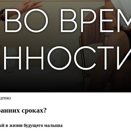
ценко
ранних сроках?
мый в жизни будущего малыша