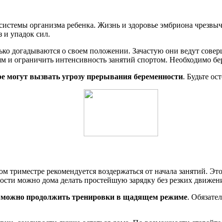
и системы организма ребенка. Жизнь и здоровье эмбриона чрез
 и упадок сил.
ько догадываются о своем положении. Зачастую они ведут сове
м и ограничить интенсивность занятий спортом. Необходимо бе
ре могут вызвать угрозу прерывания беременности
. Будьте о
м триместре рекомендуется воздержаться от начала занятий. Эт
ности можно дома делать простейшую зарядку без резких движени
то можно продолжить тренировки в щадящем режиме
. Обязате