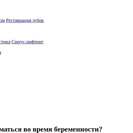
пом
Реставрация зубов
стика
Синус-лифтинг
и
маться во время беременности?