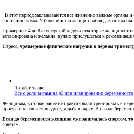
. В этот период закладываются все жизненно важные органы 
состоянию мамы. У большинства женщин наблюдается токсикоз
Примерно с 4 до 8 акушерской недели некоторые женщины тол
запланирована и желанна, нужно прислушаться к рекомендация
Стресс, чрезмерные физические нагрузки в первом тримест
Читайте также:
Все о роли витамина д3 при планировании беременности
Женщинам, которые ранее не практиковали тренировки, в перво
прогулки на свежем воздухе, ходьбу в парке. В начале беремен
Если до беременности женщина уже занималась спортом, 
советам.