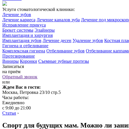
Услуги стоматологической клиники:
Лечение зубов
Лечение кариеса
Лечение каналов зуба
Лечение под микроско
Исправление прикуса
Брекет системы
Элайнеры
Имплантация и хирургия
Имплантация зубов
Лечение десен
Удаление зубов
Костная пла
Гигиена и отбеливание
Комплексная гигиена
Отбеливание зубов
Отбеливание каппам
Протезирование
Виниры
Коронки
Съемные зубные протезы
Записаться
на приём
Обратный звонок
или
Ждем Вас в гости:
Москва, Петровка 23/10 стр.5
Часы работы:
Ежедневно
с 9:00 до 21:00
Статьи
›
Спорт для будущих мам. Можно ли зани