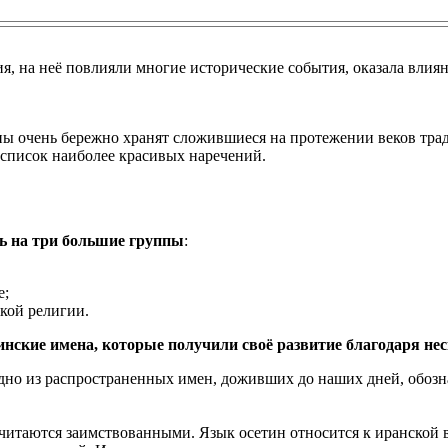
я, на неё повлияли многие исторические события, оказала влиян
ы очень бережно хранят сложившиеся на протежении веков тради
и список наиболее красивых наречений.
ь на три большие группы
:
е;
кой религии.
инские имена, которые получили своё развитие благодаря н
дно из распространенных имен, доживших до наших дней, обозн
читаются заимствованными. Язык осетин относится к иранской 