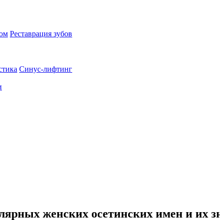
пом
Реставрация зубов
стика
Синус-лифтинг
и
лярных женских осетинских имен и их з