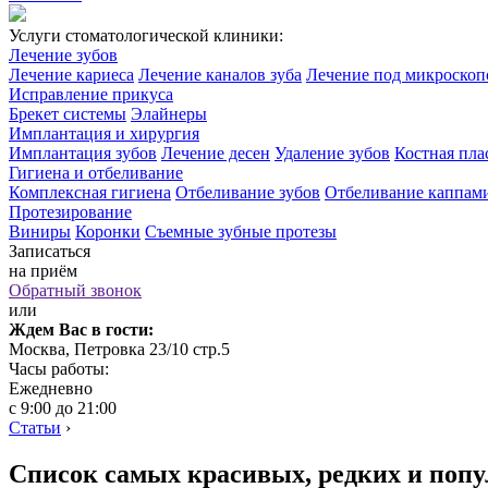
Услуги стоматологической клиники:
Лечение зубов
Лечение кариеса
Лечение каналов зуба
Лечение под микроско
Исправление прикуса
Брекет системы
Элайнеры
Имплантация и хирургия
Имплантация зубов
Лечение десен
Удаление зубов
Костная пла
Гигиена и отбеливание
Комплексная гигиена
Отбеливание зубов
Отбеливание каппам
Протезирование
Виниры
Коронки
Съемные зубные протезы
Записаться
на приём
Обратный звонок
или
Ждем Вас в гости:
Москва, Петровка 23/10 стр.5
Часы работы:
Ежедневно
с 9:00 до 21:00
Статьи
›
Список самых красивых, редких и попу