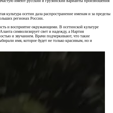
 зачастую имеют русский и грузинский варианты произношения
тая культура осетин дала распространение именам и за пределы
больших регионах России.
ность и восприятие окружающими. В осетинской культуре
Аланта символизирует свет и надежду, а Нартия
остью и звучанием. Врачи подчеркивают, что такие
ирали имя, которое будет не только красивым, но и