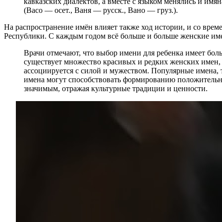
кавказских диалектов, а вместе с языком менялись и им
(Васо — осет., Ваня — русск., Вано — груз.).
На распространение имён влияет также ход истории, и со врем
Республики. С каждым годом всё больше и больше женские име
Врачи отмечают, что выбор имени для ребенка имеет бол
существует множество красивых и редких женских имен, 
ассоциируется с силой и мужеством. Популярные имена, 
имена могут способствовать формированию положительног
значимым, отражая культурные традиции и ценности.