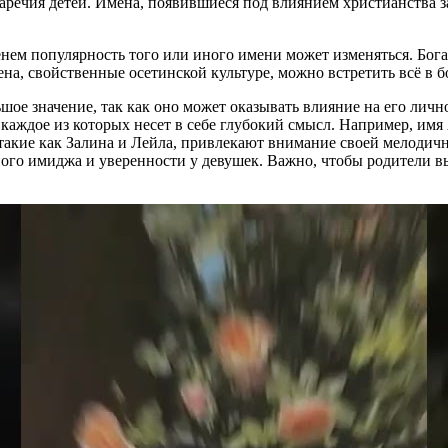
янаречия детей. Имена, появившиеся под влиянием христианства
енем популярность того или иного имени может изменяться. Бога
на, свойственные осетинской культуре, можно встретить всё в 
ьшое значение, так как оно может оказывать влияние на его лич
каждое из которых несет в себе глубокий смысл. Например, имя 
такие как Залина и Лейла, привлекают внимание своей мелодичн
о имиджа и уверенности у девушек. Важно, чтобы родители выб