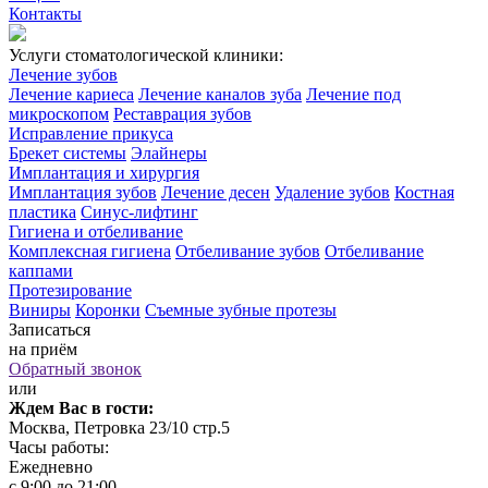
Контакты
Услуги стоматологической клиники:
Лечение зубов
Лечение кариеса
Лечение каналов зуба
Лечение под
микроскопом
Реставрация зубов
Исправление прикуса
Брекет системы
Элайнеры
Имплантация и хирургия
Имплантация зубов
Лечение десен
Удаление зубов
Костная
пластика
Синус-лифтинг
Гигиена и отбеливание
Комплексная гигиена
Отбеливание зубов
Отбеливание
каппами
Протезирование
Виниры
Коронки
Съемные зубные протезы
Записаться
на приём
Обратный звонок
или
Ждем Вас в гости:
Москва, Петровка 23/10 стр.5
Часы работы:
Ежедневно
с 9:00 до 21:00