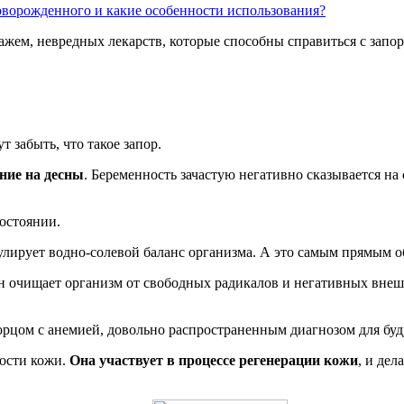
оворожденного и какие особенности использования?
ажем, невредных лекарств, которые способны справиться с запор
 забыть, что такое запор.
ние на десны
. Беременность зачастую негативно сказывается на 
остоянии.
гулирует водно-солевой баланс организма. А это самым прямым о
н очищает организм от свободных радикалов и негативных вне
орцом с анемией, довольно распространенным диагнозом для бу
дости кожи.
Она участвует в процессе регенерации кожи
, и дел