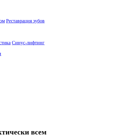
пом
Реставрация зубов
стика
Синус-лифтинг
и
ктически всем