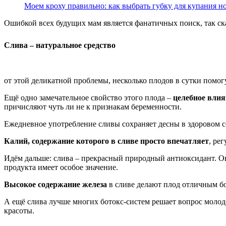
Моем кроху правильно: как выбрать губку для купания н
Ошибкой всех будущих мам является фанатичных поиск, так ск
Слива – натуральное средство
от этой деликатной проблемы, несколько плодов в сутки помогут
Ещё одно замечательное свойство этого плода –
целебное влия
причисляют чуть ли не к признакам беременности.
Ежедневное употребление сливы сохраняет десны в здоровом с
Калий, содержание которого в сливе просто впечатляет
, ре
Идём дальше: слива – прекрасный природный антиоксидант. О
продукта имеет особое значение.
Высокое содержание железа
в сливе делают плод отличным б
А ещё слива лучше многих ботокс-систем решает вопрос моло
красоты.