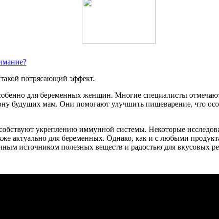
нимание?
 такой потрясающий эффект.
особенно для беременных женщин. Многие специалисты отмечают
иону будущих мам. Они помогают улучшить пищеварение, что ос
особствуют укреплению иммунной системы. Некоторые исследова
акже актуально для беременных. Однако, как и с любыми продук
ичным источником полезных веществ и радостью для вкусовых р