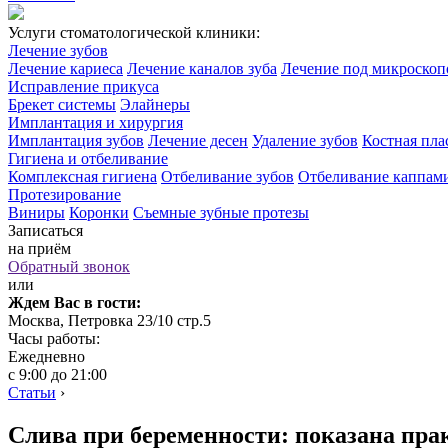
Услуги стоматологической клиники:
Лечение зубов
Лечение кариеса
Лечение каналов зуба
Лечение под микроско
Исправление прикуса
Брекет системы
Элайнеры
Имплантация и хирургия
Имплантация зубов
Лечение десен
Удаление зубов
Костная пла
Гигиена и отбеливание
Комплексная гигиена
Отбеливание зубов
Отбеливание каппам
Протезирование
Виниры
Коронки
Съемные зубные протезы
Записаться
на приём
Обратный звонок
или
Ждем Вас в гости:
Москва, Петровка 23/10 стр.5
Часы работы:
Ежедневно
с 9:00 до 21:00
Статьи
›
Слива при беременности: показана пра