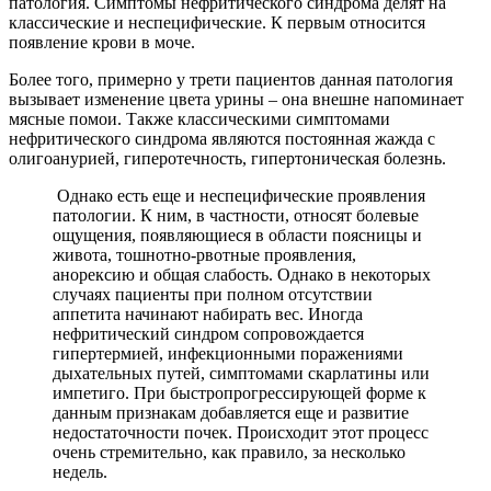
патология. Симптомы нефритического синдрома делят на
классические и неспецифические. К первым относится
появление крови в моче.
Более того, примерно у трети пациентов данная патология
вызывает изменение цвета урины – она внешне напоминает
мясные помои. Также классическими симптомами
нефритического синдрома являются постоянная жажда с
олигоанурией, гиперотечность, гипертоническая болезнь.
Однако есть еще и неспецифические проявления
патологии. К ним, в частности, относят болевые
ощущения, появляющиеся в области поясницы и
живота, тошнотно-рвотные проявления,
анорексию и общая слабость. Однако в некоторых
случаях пациенты при полном отсутствии
аппетита начинают набирать вес. Иногда
нефритический синдром сопровождается
гипертермией, инфекционными поражениями
дыхательных путей, симптомами скарлатины или
импетиго. При быстропрогрессирующей форме к
данным признакам добавляется еще и развитие
недостаточности почек. Происходит этот процесс
очень стремительно, как правило, за несколько
недель.