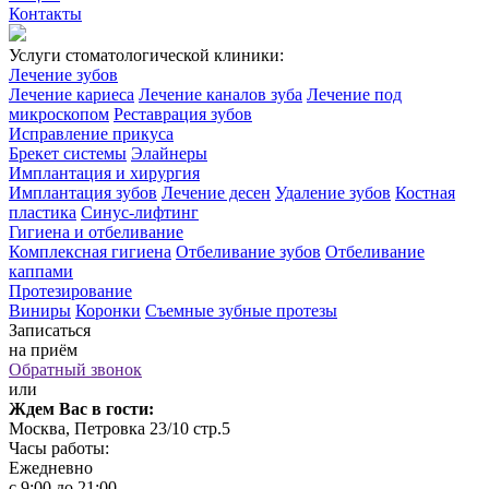
Контакты
Услуги стоматологической клиники:
Лечение зубов
Лечение кариеса
Лечение каналов зуба
Лечение под
микроскопом
Реставрация зубов
Исправление прикуса
Брекет системы
Элайнеры
Имплантация и хирургия
Имплантация зубов
Лечение десен
Удаление зубов
Костная
пластика
Синус-лифтинг
Гигиена и отбеливание
Комплексная гигиена
Отбеливание зубов
Отбеливание
каппами
Протезирование
Виниры
Коронки
Съемные зубные протезы
Записаться
на приём
Обратный звонок
или
Ждем Вас в гости:
Москва, Петровка 23/10 стр.5
Часы работы:
Ежедневно
с 9:00 до 21:00