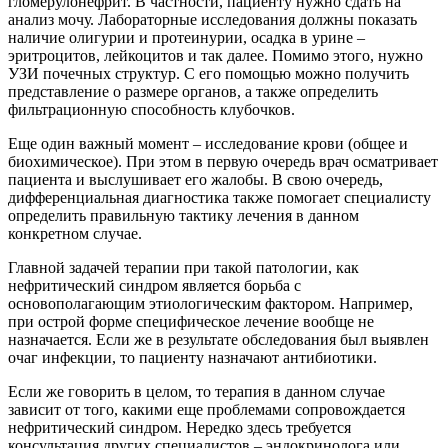
гломерулонефрит. В частности, пациенту нужно сдать на
анализ мочу. Лабораторные исследования должны показать
наличие олигурии и протеинурии, осадка в урине –
эритроцитов, лейкоцитов и так далее. Помимо этого, нужно
УЗИ почечных структур. С его помощью можно получить
представление о размере органов, а также определить
фильтрационную способность клубочков.
Еще один важный момент – исследование крови (общее и
биохимическое). При этом в первую очередь врач осматривает
пациента и выслушивает его жалобы. В свою очередь,
дифференциальная диагностика также помогает специалисту
определить правильную тактику лечения в данном
конкретном случае.
Главной задачей терапии при такой патологии, как
нефритический синдром является борьба с
основополагающим этиологическим фактором. Например,
при острой форме специфическое лечение вообще не
назначается. Если же в результате обследования был выявлен
очаг инфекции, то пациенту назначают антибиотики.
Если же говорить в целом, то терапия в данном случае
зависит от того, какими еще проблемами сопровождается
нефритический синдром. Нередко здесь требуется
консультация других специалистов – эндокринолога или