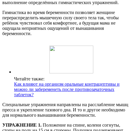
выполнение определённых гимна­стических упражнений.
Гимнастика во время беременности позволяет жен­щине
перераспределить мышечную силу своего тела так, чтобы
ребёнок чувствовал себя комфортнее, а будущая мама не
ощущала неприятных ощущений от вынашивания
беременности.
Читайте также:
Как влияют на организм оральные контрацептивы и
можно ли забеременеть после противозачаточных
таблеток?
Специальные упражнения направлены на расслабление мышц
пресса и укрепление тазового дна. И то и другое необходимо
для нормального вынашивания беременности.
УПРАЖНЕНИЕ 1.
Положение на спине, колени согнуты,
стопы на полу на 15 см в стороны. Подушки поддерживают