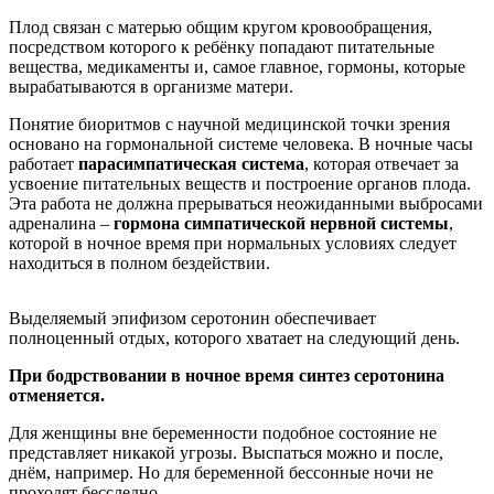
Плод связан с матерью общим кругом кровообращения,
посредством которого к ребёнку попадают питательные
вещества, медикаменты и, самое главное, гормоны, которые
вырабатываются в организме матери.
Понятие биоритмов с научной медицинской точки зрения
основано на гормональной системе человека. В ночные часы
работает
парасимпатическая система
, которая отвечает за
усвоение питательных веществ и построение органов плода.
Эта работа не должна прерываться неожиданными выбросами
адреналина –
гормона симпатической нервной системы
,
которой в ночное время при нормальных условиях следует
находиться в полном бездействии.
Выделяемый эпифизом серотонин обеспечивает
полноценный отдых, которого хватает на следующий день.
При бодрствовании в ночное время синтез серотонина
отменяется.
Для женщины вне беременности подобное состояние не
представляет никакой угрозы. Выспаться можно и после,
днём, например. Но для беременной бессонные ночи не
проходят бесследно.