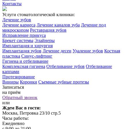
Контакты
Услуги стоматологической клиники:
Лечение зубов
Лечение кариеса
Лечение каналов зуба
Лечение под
микроскопом
Реставрация зубов
Исправление прикуса
Брекет системы
Элайнеры
Имплантация и хирургия
Имплантация зубов
Лечение десен
Удаление зубов
Костная
пластика
Синус-лифтинг
Гигиена и отбеливание
Комплексная гигиена
Отбеливание зубов
Отбеливание
каппами
Протезирование
Виниры
Коронки
Съемные зубные протезы
Записаться
на приём
Обратный звонок
или
Ждем Вас в гости:
Москва, Петровка 23/10 стр.5
Часы работы:
Ежедневно
с 9:00 до 21:00