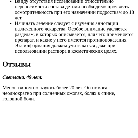
Использовать лекарство очень просто, достаточно втереть в
очаговую зону круговыми движениями. Это доступный
медикамент, не уступающий в эффективности дорогим
средствам.
Анна, 34 года:
Вирус Герпеса настиг меня в командировке. Под рукой не
было ни одного препарата. В гостинице, где я снимала номер,
мне предложили раствор Меновазин для снижения
симптомов, появившихся над верхней губой.
После обработки очага перед сном не ожидала, что эффект
можно оценить уже на следующее утро. Исчезли неприятные
ощущения, сошла припухлость, не было чувства стянутости.
Незначительные бугорки на коже замаскировала тональным
кремом.
Так понравилось средство, что решила выяснить, для чего
применяют его в медицине. Оказалось, что это
обезболивающее местного действия, которое используют для
решения многих проблем. Взяла препарат на вооружение!