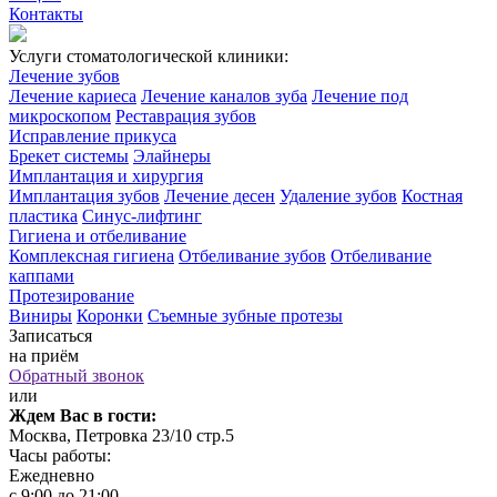
Контакты
Услуги стоматологической клиники:
Лечение зубов
Лечение кариеса
Лечение каналов зуба
Лечение под
микроскопом
Реставрация зубов
Исправление прикуса
Брекет системы
Элайнеры
Имплантация и хирургия
Имплантация зубов
Лечение десен
Удаление зубов
Костная
пластика
Синус-лифтинг
Гигиена и отбеливание
Комплексная гигиена
Отбеливание зубов
Отбеливание
каппами
Протезирование
Виниры
Коронки
Съемные зубные протезы
Записаться
на приём
Обратный звонок
или
Ждем Вас в гости:
Москва, Петровка 23/10 стр.5
Часы работы:
Ежедневно
с 9:00 до 21:00