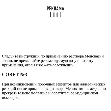
Поделиться
Отправить
Класснуть
Твитнуть
Похожие публикации
Читайте также:
Крем невесты Султан де Саба: цена, отзывы
покупателей, состав, где купить