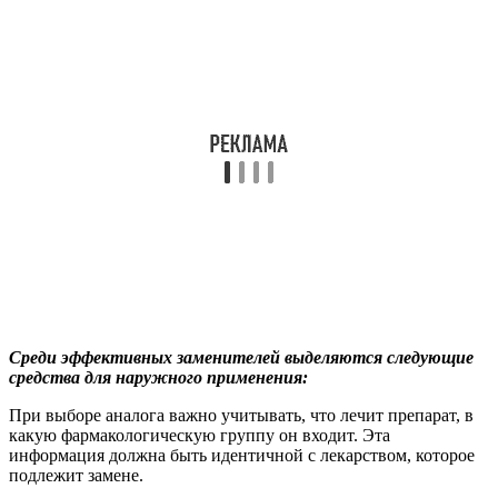
относят: миалгии (боль в мышцах), артралгии (боль в
суставах), невралгии (боли нейрогенного характера), а также
зудящие дерматозы. Средство успешно используют при
зудящих укусах насекомых.
Что лечит меновазин раствор?
Применяется наружно как местное обезболивающее средство
при патологии периферической нервной системы
(невралгиях), мышц, суставов сопровождающихся болью, как
противозудное средство – при дерматозах (заболеваниях кожи
сопровождающихся зудом).