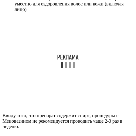
уместно для оздоровления волос или кожи (включая
лицо).
Ввиду того, что препарат содержит спирт, процедуры с
Меновазином не рекомендуется проводить чаще 2-3 раз в
неделю.
Противопоказания
В аннотации приводится перечень ограничений, при наличии
которых использовать рассматриваемый препарат
запрещается.
Это касается:
индивидуальной непереносимости одного или
нескольких составляющих веществ медикамента;
воспалительного процесса в зоне предполагаемой
обработки;
нарушения целостности кожного покрова.
Также важно знать, как правильно пользоваться лекарством.
По неосторожности состав может попасть на слизистые
оболочки. В таком случае требуется срочное промывание.