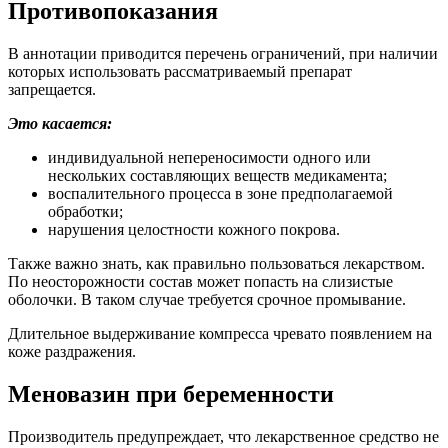
Длительное выдерживание компресса чревато появлением на
коже раздражения.
Меновазин при беременности
Производитель предупреждает, что лекарственное средство не
подвергалось исследованию на предмет определения
способности активных веществ преодолевать плацентарный
барьер.
Поэтому средство в период беременности назначают с
осторожностью. Аналогичные рекомендации соблюдаются в
период лактации.
Побочные реакции
Распространённым побочным проявлением считается
аллергическая реакция. Распознаётся она по характерным
признакам: покраснение кожи, ощущение зуда, сыпь.
Данные симптомы свидетельствуют о непереносимости