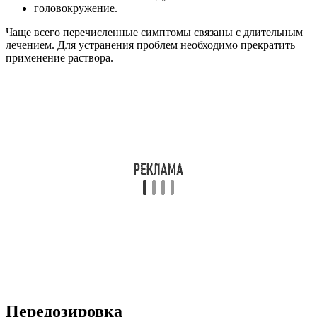
других активных соединений. Это может спровоцировать ряд
нежелательных реакций.
Следует исключить применение раствора в комбинации с
сульфаниламидными составами из-за ослабления
антибактериальных свойств последних.
Меры предосторожности
Рассматриваемый препарат разрешается использовать по
медицинским показаниям и в косметологии только
взрослым пациентам.
Ввиду отсутствия исследований относительно
переносимости состава детьми необходимо проявлять
осмотрительность при его назначении подросткам до 18
лет.
Начинать лечение следует с изучения аннотации
назначенного лекарства. Особое внимание уделяется
разделам, в которых описывается, для чего применяется
препарат, и какие у него имеются противопоказания.
Эта информация должна учитываться даже при
использовании раствора в косметических целях.