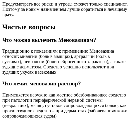
Сколько стоит жидкий Меновазин?
Меновазин раствор 40 мл флакон – цена 71 руб. , купить в
интернет аптеке в Москве Меновазин раствор 40 мл флакон,
инструкция по применению
Как применять Меновазин при болях в
суставах?
Меновазин предназначен для наружного применения. Раствор
наносят на кожу над болезненной областью 2-3 раза в день.
Растирают до впитывания жидкости, после чего моют руки.
Препарат нельзя наносить на воспаленную и поврежденную
кожу.
Полезные советы