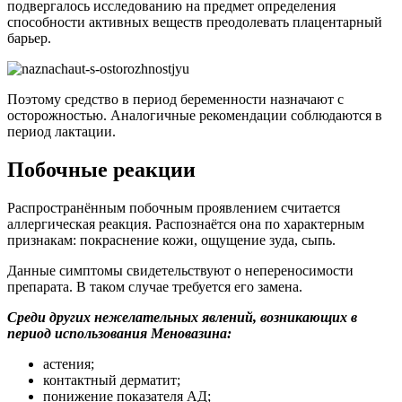
препарата. В таком случае требуется его замена.
Среди других нежелательных явлений, возникающих в
период использования Меновазина:
астения;
контактный дерматит;
понижение показателя АД;
головокружение.
Чаще всего перечисленные симптомы связаны с длительным
лечением. Для устранения проблем необходимо прекратить
применение раствора.
Передозировка
При соблюдении режима дозировки и длительности лечения
риск передозировки отсутствует.
Взаимодействие
Производитель указывает, что не рекомендуется совмещать
рассматриваемое средство с другими местными
фармпродуктами, так как Меновазин усиливает действие