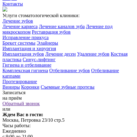
Контакты
Услуги стоматологической клиники:
Лечение зубов
Лечение кариеса
Лечение каналов зуба
Лечение под
микроскопом
Реставрация зубов
Исправление прикуса
Брекет системы
Элайнеры
Имплантация и хирургия
Имплантация зубов
Лечение десен
Удаление зубов
Костная
пластика
Синус-лифтинг
Гигиена и отбеливание
Комплексная гигиена
Отбеливание зубов
Отбеливание
каппами
Протезирование
Виниры
Коронки
Съемные зубные протезы
Записаться
на приём
Обратный звонок
или
Ждем Вас в гости:
Москва, Петровка 23/10 стр.5
Часы работы:
Ежедневно
с 9:00 до 21:00