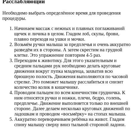
Расслабляющий
Необходимо выбрать определённое время для проведения
процедуры.
Начинаем массаж с нежных и плавных поглаживаний
щечек и личика в целом. Гладим лоб, скулы, брови,
плавно переходя на ушки и мочки.
Возьмём ручки малыша за предплечья и очень аккуратно
разведём их в стороны. А затем скрестим на грудной
клетке. Это упражнение повторим 4-5 раз.
Переходим к животику. Для этого указательным и
средним пальцами рук необходимо делать круговые
движения вокруг пупка младенца, захватив всю
брюшную полость. Движения выполняются по часовой
стрелке. Это поможет малышу расслабиться и снизит
количество колик в кишечнике.
Проводим пальцем по всем конечностям грудничка. К
ним относятся ручки и ножки, плечи, бедро, голень,
предплечье. Движение выполняется только по внешней
стороне. Далее делаем несколько круговых движений по
ладошкам и проводим «восьмёрку» на стопах малыша.
Аккуратно переворачиваем ребёнка на живот. Гладим
спину малышу сверху вниз тыльной стороной ладони.