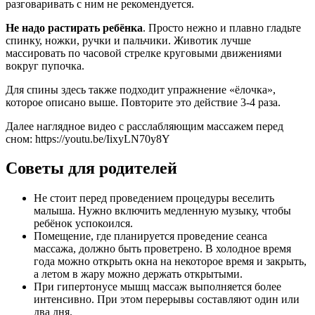
разговаривать с ним не рекомендуется.
Не надо растирать ребёнка
. Просто нежно и плавно гладьте
спинку, ножки, ручки и пальчики. Животик лучше
массировать по часовой стрелке круговыми движениями
вокруг пупочка.
Для спины здесь также подходит упражнение «ёлочка»,
которое описано выше. Повторите это действие 3-4 раза.
Далее наглядное видео с расслабляющим массажем перед
сном: https://youtu.be/IixyLN70y8Y
Советы для родителей
Не стоит перед проведением процедуры веселить
малыша. Нужно включить медленную музыку, чтобы
ребёнок успокоился.
Помещение, где планируется проведение сеанса
массажа, должно быть проветрено. В холодное время
года можно открыть окна на некоторое время и закрыть,
а летом в жару можно держать открытыми.
При гипертонусе мышц массаж выполняется более
интенсивно. При этом перерывы составляют один или
два дня.