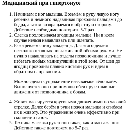
Медицинский при гипертонусе
Начинаем с ног малыша. Возьмём в руку левую ногу
ребёнка и немного надавливая проходим пальцами до
бедра, а затем возвращаемся в обратную сторону.
Действие необходимо повторить 5-7 раз.
Слегка похлопываем ягодицы малыша. Ни в коем
случае нельзя надавливать или шлёпать.
Разогреваем спину младенца. Для этого делаем
несколько плавных поглаживаний обеими руками. Не
нужно надавливать на отделы позвоночника и лучше
избегать любых манипуляций в этой зоне. От шеи до
ягодиц проводим плавно кистями рук и идём в
обратном направлении.
Можно сделать упражнение называемое «ёлочкой».
Выполняется оно при помощи обеих рук: плавные
движения от позвоночника к бокам.
Живот массируется круговыми движениями по часовой
стрелке. Далее берём в руки ножки малыша и сгибаем
их к животу. Это упражнение очень эффективно при
скоплении газов.
Техника массажа рук точно такая, как и массажа ног.
Действие также повторяем по 5-7 раз.