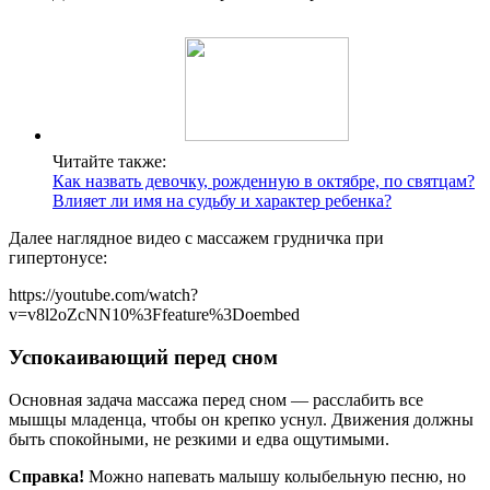
Читайте также:
Как назвать девочку, рожденную в октябре, по святцам?
Влияет ли имя на судьбу и характер ребенка?
Далее наглядное видео с массажем грудничка при
гипертонусе:
https://youtube.com/watch?
v=v8l2oZcNN10%3Ffeature%3Doembed
Успокаивающий перед сном
Основная задача массажа перед сном — расслабить все
мышцы младенца, чтобы он крепко уснул. Движения должны
быть спокойными, не резкими и едва ощутимыми.
Справка!
Можно напевать малышу колыбельную песню, но