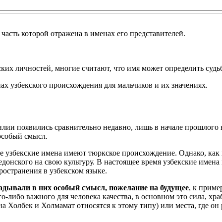
часть которой отражена в именах его представителей.
ских личностей, многие считают, что имя может определить судь
ах узбекского происхождения для мальчиков и их значениях.
илии появились сравнительно недавно, лишь в начале прошлого 
особый смысл.
е узбекские имена имеют тюркское происхождение. Однако, как 
донского на свою культуру. В настоящее время узбекские имена 
ространения в узбекском языке.
адывали в них особый смысл, пожелание на будущее
, к приме
о-либо важного для человека качества, в основном это сила, хра
а Холбек и Холмамат относятся к этому типу) или места, где он 