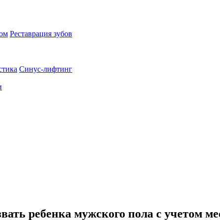
пом
Реставрация зубов
стика
Синус-лифтинг
и
звать ребенка мужского пола с учетом м