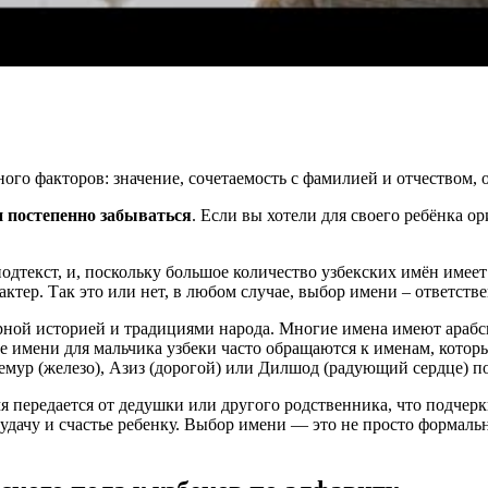
го факторов: значение, сочетаемость с фамилией и отчеством, о
и постепенно забываться
. Если вы хотели для своего ребёнка о
текст, и, поскольку большое количество узбекских имён имеет м
рактер. Так это или нет, в любом случае, выбор имени – ответст
рной историей и традициями народа. Многие имена имеют арабск
е имени для мальчика узбеки часто обращаются к именам, кото
Темур (железо), Азиз (дорогой) или Дилшод (радующий сердце) 
 передается от дедушки или другого родственника, что подчерк
 удачу и счастье ребенку. Выбор имени — это не просто формал