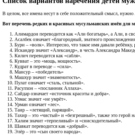
Список вариантов наречения детей мужс
В целом, все имена несут в себе положительный смысл, нужно
Вот перечень редких и красивых мусульманских имён для 
Алимардон переводится как «Али богатырь», а Али, в св
Асалбек означает «благородный, знатного происхождения
Бури – «волк». Интересно, что такое имя давали ребёнку,
Искандер значит «Александр», в честь Александра Макед
Килич переводится как «сабля».
Кувват – это «мощь, мощность».
Кудрат в переводе – «сила».
Мансур – «победитель»
Машхур значит «знаменитость».
Пулат означает «сталь, стальной».
Расулхон – «посланник Аллаха».
Сайдар означает «источник красоты и добра».
Улмас значит «не умрёт».
Урман означает «лес».
Таир – «летящий, парящий».
Тахир – это «чистый» и «безгрешный», также это герой 
Халим значит «терпеливый» и «снисходительный».
Шавкат переводится как «добрый».
Элёр – это «сын своего народа».