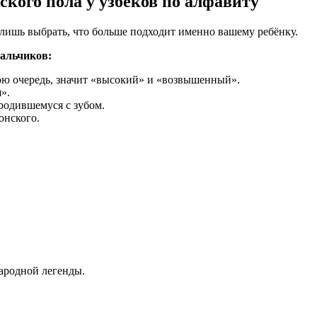
кого пола у узбеков по алфавиту
 лишь выбрать, что больше подходит именно вашему ребёнку.
мальчиков:
ою очередь, значит «высокий» и «возвышенный».
».
 родившемуся с зубом.
онского.
народной легенды.