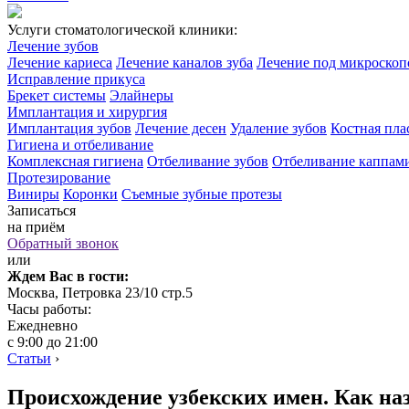
Услуги стоматологической клиники:
Лечение зубов
Лечение кариеса
Лечение каналов зуба
Лечение под микроско
Исправление прикуса
Брекет системы
Элайнеры
Имплантация и хирургия
Имплантация зубов
Лечение десен
Удаление зубов
Костная пла
Гигиена и отбеливание
Комплексная гигиена
Отбеливание зубов
Отбеливание каппам
Протезирование
Виниры
Коронки
Съемные зубные протезы
Записаться
на приём
Обратный звонок
или
Ждем Вас в гости:
Москва, Петровка 23/10 стр.5
Часы работы:
Ежедневно
с 9:00 до 21:00
Статьи
›
Происхождение узбекских имен. Как на