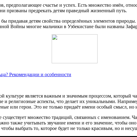
ов, предполагающее счастье и успех. Есть множество имён, отно
они призваны предрекать детям праведный жизненный путь.
 бы придавая детям свойства определённых элементов природы.
ной Войны многие мальчики в Узбекистане были названы Зафар,
ьца? Рекомендации и особенности
кой культуре является важным и значимым процессом, который ч
ые и религиозные аспекты, что делает их уникальными. Наприм
ные или герои. Это не только придаёт имени особый смысл, но 
ре существует множество традиций, связанных с именованием. Ча
ажно также учитывать звучание имени и его значение, чтобы он
 чтобы выбрать то, которое будет не только красивым, но и нес