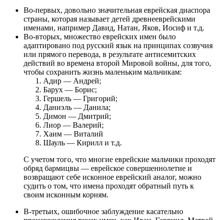
Во-первых, довольно значительная еврейская диаспора
страны, которая называет детей древнееврейскими
именами, например Давид, Натан, Яков, Иосиф и т.д.
Во-вторых, множество еврейских имен было
адаптировано под русский язык на принципах созвучия
или прямого перевода, в результате антисемитских
действий во времена второй Мировой войны, для того,
чтобы сохранить жизнь маленьким мальчикам:
Адир — Андрей;
Барух — Борис;
Гершель — Григорий;
Даниэль — Данила;
Димон — Дмитрий;
Лиор — Валерий;
Хаим — Виталий
Шауль — Кирилл и т.д.
С учетом того, что многие еврейские мальчики проходят
обряд бармицвы — еврейское совершеннолетие и
возвращают себе исконное еврейский аналог, можно
судить о том, что имена проходят обратный путь к
своим исконным корням.
В-третьих, ошибочное заблуждение касательно