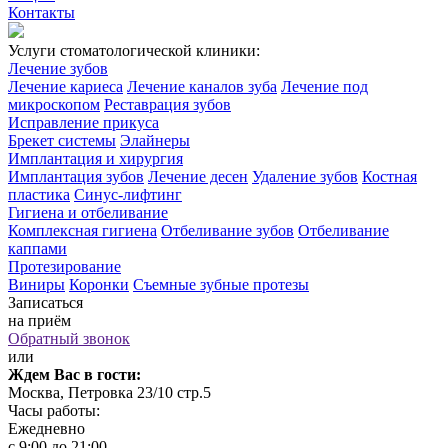
Контакты
Услуги стоматологической клиники:
Лечение зубов
Лечение кариеса
Лечение каналов зуба
Лечение под
микроскопом
Реставрация зубов
Исправление прикуса
Брекет системы
Элайнеры
Имплантация и хирургия
Имплантация зубов
Лечение десен
Удаление зубов
Костная
пластика
Синус-лифтинг
Гигиена и отбеливание
Комплексная гигиена
Отбеливание зубов
Отбеливание
каппами
Протезирование
Виниры
Коронки
Съемные зубные протезы
Записаться
на приём
Обратный звонок
или
Ждем Вас в гости:
Москва, Петровка 23/10 стр.5
Часы работы:
Ежедневно
с 9:00 до 21:00