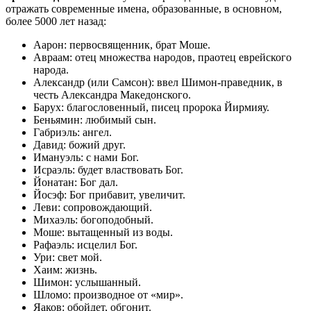
отражать современные имена, образованные, в основном,
более 5000 лет назад:
Аарон: первосвященник, брат Моше.
Авраам: отец множества народов, праотец еврейского
народа.
Александр (или Самсон): ввел Шимон-праведник, в
честь Александра Македонского.
Барух: благословенный, писец пророка Йирмияу.
Беньямин: любимый сын.
Габриэль: ангел.
Давид: божий друг.
Имануэль: с нами Бог.
Исраэль: будет властвовать Бог.
Йонатан: Бог дал.
Йосэф: Бог прибавит, увеличит.
Леви: сопровождающий.
Михаэль: богоподобный.
Моше: вытащенный из воды.
Рафаэль: исцелил Бог.
Ури: свет мой.
Хаим: жизнь.
Шимон: услышанный.
Шломо: производное от «мир».
Яаков: обойдет, обгонит.