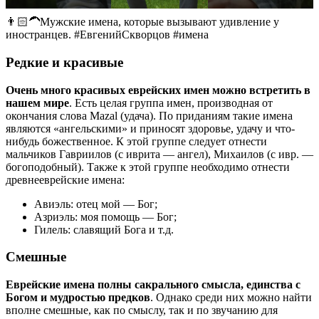
👨🏻‍🦱Мужские имена, которые вызывают удивление у
иностранцев. #ЕвгенийСкворцов #имена
Редкие и красивые
Очень много красивых еврейских имен можно встретить в
нашем мире
. Есть целая группа имен, производная от
окончания слова Mazal (удача). По приданиям такие имена
являются «ангельскими» и приносят здоровье, удачу и что-
нибудь божественное. К этой группе следует отнести
мальчиков Гавриилов (с иврита — ангел), Михаилов (с ивр. —
богоподобный). Также к этой группе необходимо отнести
древнееврейские имена:
Авиэль: отец мой — Бог;
Азриэль: моя помощь — Бог;
Гилель: славящий Бога и т.д.
Смешные
Еврейские имена полны сакрального смысла, единства с
Богом и мудростью предков
. Однако среди них можно найти
вполне смешные, как по смыслу, так и по звучанию для