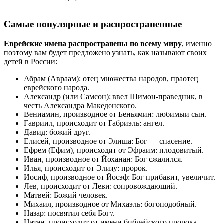
Самые популярные и распространенные
Еврейские имена распространены по всему миру
, именно
поэтому вам будет предложено узнать, как называют своих
детей в России:
Абрам (Авраам): отец множества народов, праотец
еврейского народа.
Александр (или Самсон): ввел Шимон-праведник, в
честь Александра Македонского.
Вениамин, производное от Беньямин: любимый сын.
Гавриил, происходит от Габриэль: ангел.
Давид: божий друг.
Елисей, производное от Элиша: Бог — спасение.
Ефрем (Ефим), происходит от Эфраим: плодовитый.
Иван, производное от Йоханан: Бог сжалился.
Илья, происходит от Элияу: пророк.
Иосиф, производное от Йосэф: Бог прибавит, увеличит.
Лев, происходит от Леви: сопровождающий.
Матвей: Божий человек.
Михаил, производное от Михаэль: богоподобный.
Назар: посвятил себя Богу.
Натан, происходит от имени библейского пророка.