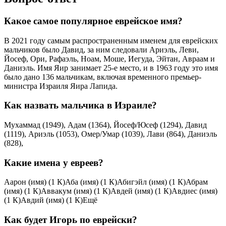
Какое самое популярное еврейское имя?
В 2021 году самым распространенным именем для еврейских
мальчиков было Давид, за ним следовали Ариэль, Леви,
Йосеф, Ори, Рафаэль, Ноам, Моше, Иегуда, Эйтан, Авраам и
Даниэль. Имя Яир занимает 25-е место, и в 1963 году это имя
было дано 136 мальчикам, включая временного премьер-
министра Израиля Яира Лапида.
Как назвать мальчика в Израиле?
Мухаммад (1949), Адам (1364), Йосеф/Юсеф (1294), Давид
(1119), Ариэль (1053), Омер/Умар (1039), Лави (864), Даниэль
(828),
Какие имена у евреев?
Аарон (имя)‎ (1 К)Аба (имя)‎ (1 К)Абигэйл (имя)‎ (1 К)Абрам
(имя)‎ (1 К)Аввакум (имя)‎ (1 К)Авдей (имя)‎ (1 К)Авдиес (имя)‎
(1 К)Авдий (имя)‎ (1 К)Ещё
Как будет Игорь по еврейски?