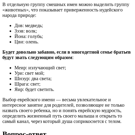
В отдельную группу смешных имен можно выделить группу
«животных», что показывает приверженность иудейского
народа природе:
Дов: медведь;
Зээв: волк;
Йона: голубь;
Цви: олень.
Будет довольно забавно, если в многодетной семье братьев
будут звать следующим образом
:
Меир: излучающий свет;
Ури: свет мой;
Шнэур: два света;
Шрага: свет;
Яир: будет светить.
Выбор еврейского имени — весьма увлекательное и
интересное занятие для родителей, позволяющее не только
назвать своего ребенка, но и понять еврейскую мудрость,
определить жизненный путь своего малыша и открыть то
самый канал, через который душа соприкоснется с телом.
Вопрос-ответ