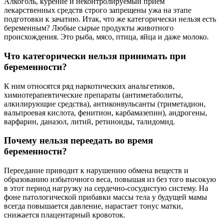
Алкоголь, курение и неконтролируемый прием
лекарственных средств строго запрещены ужа на этапе
подготовки к зачатию. Итак, что же категорически нельзя есть
беременным? Любые сырые продукты животного
происхождения. Это рыба, мясо, птица, яйца и даже молоко.
Что категорически нельзя принимать при
беременности?
К ним относятся ряд наркотических анальгетиков,
химиотерапевтические препараты (антиметаболиты,
алкилирующие средства), антиконвульсанты (триметадион,
вальпроевая кислота, фенитион, карбамазепин), андрогены,
варфарин, даназол, литий, ретиноиды, талидомид.
Почему нельзя переедать во время
беременности?
Переедание приводит к нарушению обмена веществ и
образованию избыточного веса, повышая из без того высокую
в этот период нагрузку на сердечно-сосудистую систему. На
фоне патологической прибавки массы тела у будущей мамы
всегда повышается давление, нарастает тонус матки,
снижается плацентарный кровоток.