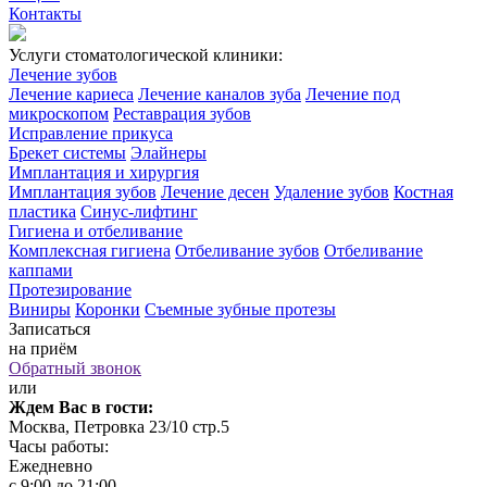
Контакты
Услуги стоматологической клиники:
Лечение зубов
Лечение кариеса
Лечение каналов зуба
Лечение под
микроскопом
Реставрация зубов
Исправление прикуса
Брекет системы
Элайнеры
Имплантация и хирургия
Имплантация зубов
Лечение десен
Удаление зубов
Костная
пластика
Синус-лифтинг
Гигиена и отбеливание
Комплексная гигиена
Отбеливание зубов
Отбеливание
каппами
Протезирование
Виниры
Коронки
Съемные зубные протезы
Записаться
на приём
Обратный звонок
или
Ждем Вас в гости:
Москва, Петровка 23/10 стр.5
Часы работы:
Ежедневно
с 9:00 до 21:00