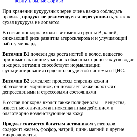
вернуть былые формы!
При хранении кукурузных зерен очень важно соблюдать
правила,
продукт не рекомендуется пересушивать
, так как
сухая кукуруза не лопается.
В состав попкорна входит витамины группы В, калий,
снижающий риск развития атеросклероза и и улучшающий
работу миокарда.
Витамин В1
полезен для роста ногтей и волос, вещество
принимает активное участие в обменных процессах углеводов
и жиров, витамин способствует нормализации
функционирования сердечно-сосудистой системы и ЦНС.
Витамин В2
замедляет процессы старения кожи и
образования морщинок, он помогает также бороться с
депрессивными и стрессовыми состояниями.
В состав попкорна входят также полифенолы — вещества,
известные отличным антиоксидантным действием и
благотворно воздействующие на кожу.
Продукт считается богатым источником
углеводов,
содержит железо, фосфор, натрий, цинк, магний и другие
микроэлементы.