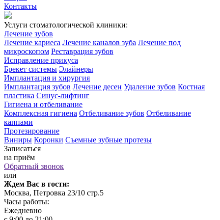
Контакты
Услуги стоматологической клиники:
Лечение зубов
Лечение кариеса
Лечение каналов зуба
Лечение под
микроскопом
Реставрация зубов
Исправление прикуса
Брекет системы
Элайнеры
Имплантация и хирургия
Имплантация зубов
Лечение десен
Удаление зубов
Костная
пластика
Синус-лифтинг
Гигиена и отбеливание
Комплексная гигиена
Отбеливание зубов
Отбеливание
каппами
Протезирование
Виниры
Коронки
Съемные зубные протезы
Записаться
на приём
Обратный звонок
или
Ждем Вас в гости:
Москва, Петровка 23/10 стр.5
Часы работы:
Ежедневно
с 9:00 до 21:00