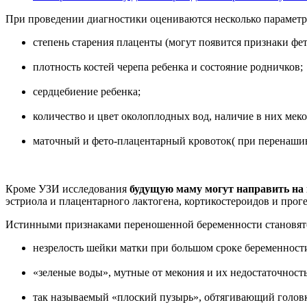
При проведении диагностики оцениваются несколько параметр
степень старения плаценты (могут появится признаки фе
плотность костей черепа ребенка и состояние родничков;
сердцебиение ребенка;
количество и цвет околоплодных вод, наличие в них меко
маточный и фето-плацентарный кровоток( при перенашив
Кроме УЗИ исследования
будущую маму могут направить на
эстриола и плацентарного лактогена, кортикостероидов и проге
Истинными признаками переношенной беременности становят
незрелость шейки матки при большом сроке беременност
«зеленые воды», мутные от мекония и их недостаточност
так называемый «плоский пузырь», обтягивающий головку