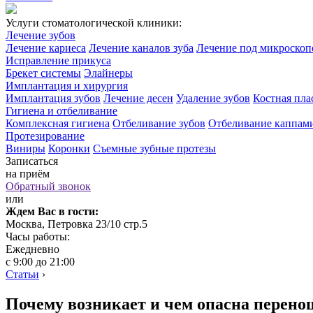
Услуги стоматологической клиники:
Лечение зубов
Лечение кариеса
Лечение каналов зуба
Лечение под микроско
Исправление прикуса
Брекет системы
Элайнеры
Имплантация и хирургия
Имплантация зубов
Лечение десен
Удаление зубов
Костная пла
Гигиена и отбеливание
Комплексная гигиена
Отбеливание зубов
Отбеливание каппам
Протезирование
Виниры
Коронки
Съемные зубные протезы
Записаться
на приём
Обратный звонок
или
Ждем Вас в гости:
Москва, Петровка 23/10 стр.5
Часы работы:
Ежедневно
с 9:00 до 21:00
Статьи
›
Почему возникает и чем опасна перено