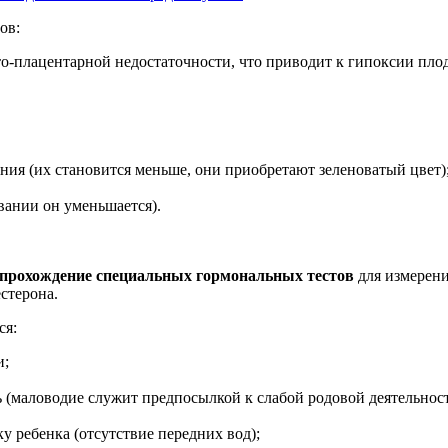
ов:
то-плацентарной недостаточности, что приводит к гипоксии плод
ния (их становится меньше, они приобретают зеленоватый цвет)
ании он уменьшается).
 прохождение специальных гормональных тестов
для измерени
стерона.
ся:
и;
ь (маловодие служит предпосылкой к слабой родовой деятельност
 ребенка (отсутствие передних вод);