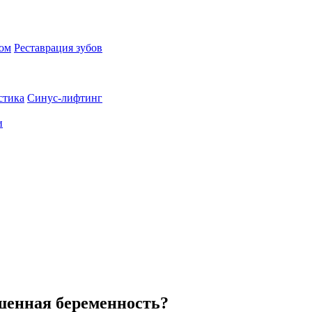
пом
Реставрация зубов
стика
Синус-лифтинг
и
шенная беременность?