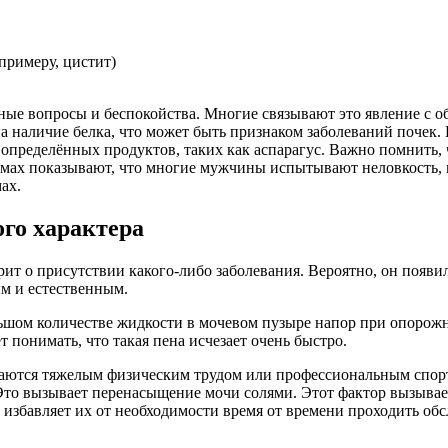
примеру, цистит)
ные вопросы и беспокойства. Многие связывают это явление с о
на наличие белка, что может быть признаком заболеваний почек
определённых продуктов, таких как аспарагус. Важно помнить, ч
умах показывают, что многие мужчины испытывают неловкость, 
ах.
го характера
орит о присутствии какого-либо заболевания. Вероятно, он появил
ым и естественным.
льшом количестве жидкости в мочевом пузыре напор при опорож
т понимать, что такая пена исчезает очень быстро.
каются тяжелым физическим трудом или профессиональным спорто
Это вызывает перенасыщение мочи солями. Этот фактор вызывае
 избавляет их от необходимости время от времени проходить обс