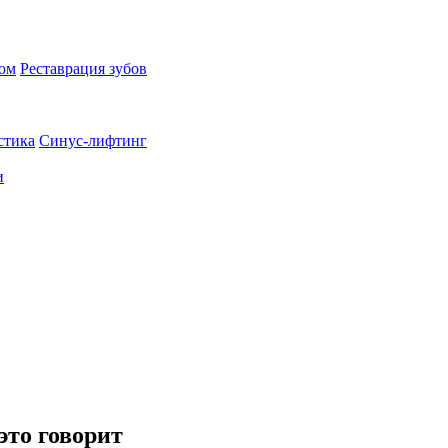
пом
Реставрация зубов
стика
Синус-лифтинг
и
это говорит