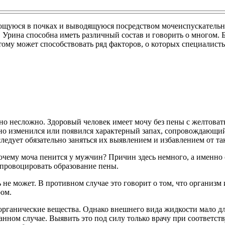
ющуюся в почках и выводящуюся посредством мочеиспускательн
 Урина способна иметь различный состав и говорить о многом. Б
этому может способствовать ряд факторов, о которых специалист
но несложно. Здоровый человек имеет мочу без пены с желтоваты
но изменился или появился характерный запах, сопровождающий
ледует обязательно заняться их выявлением и избавлением от та
почему моча пенится у мужчин? Причин здесь немного, а именно 
провоцировать образование пены.
ь не может. В противном случае это говорит о том, что организ
ром.
 органические вещества. Однако внешнего вида жидкости мало д
ном случае. Выявить это под силу только врачу при соответств