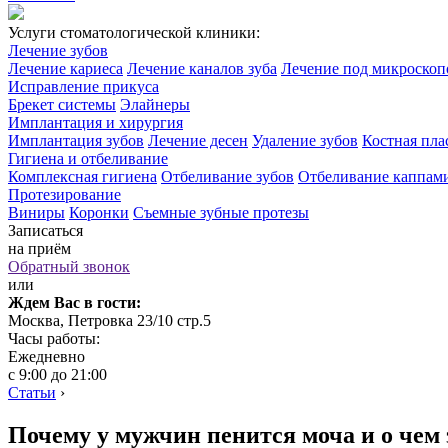
Услуги стоматологической клиники:
Лечение зубов
Лечение кариеса
Лечение каналов зуба
Лечение под микроско
Исправление прикуса
Брекет системы
Элайнеры
Имплантация и хирургия
Имплантация зубов
Лечение десен
Удаление зубов
Костная пла
Гигиена и отбеливание
Комплексная гигиена
Отбеливание зубов
Отбеливание каппам
Протезирование
Виниры
Коронки
Съемные зубные протезы
Записаться
на приём
Обратный звонок
или
Ждем Вас в гости:
Москва, Петровка 23/10 стр.5
Часы работы:
Ежедневно
с 9:00 до 21:00
Статьи
›
Почему у мужчин пенится моча и о чем 