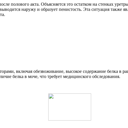
ле полового акта. Объясняется это остатком на стенках уретры 
ыводится наружу и образует пенистость. Эта ситуация также явл
та.
торами, включая обезвоживание, высокое содержание белка в р
аличие белка в моче, что требует медицинского обследования.