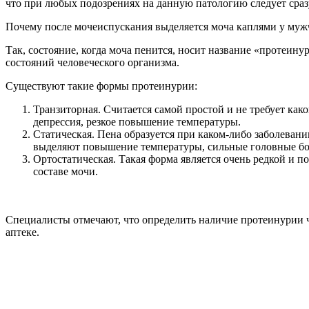
что при любых подозрениях на данную патологию следует сраз
Почему после мочеиспускания выделяется моча каплями у му
Так, состояние, когда моча пенится, носит название «протеину
состояний человеческого организма.
Существуют такие формы протеинурии:
Транзиторная. Считается самой простой и не требует как
депрессия, резкое повышение температуры.
Статическая. Пена образуется при каком-либо заболеван
выделяют повышение температуры, сильные головные бол
Ортостатическая. Такая форма является очень редкой и по
составе мочи.
Специалисты отмечают, что определить наличие протеинурии ч
аптеке.