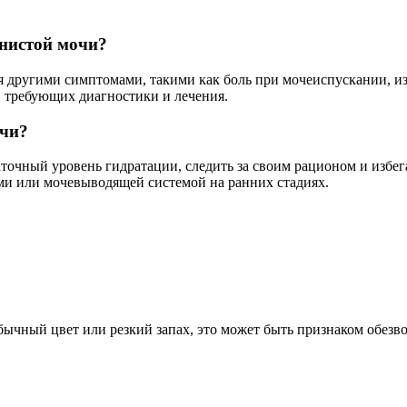
енистой мочи?
 другими симптомами, такими как боль при мочеиспускании, изм
, требующих диагностики и лечения.
очи?
очный уровень гидратации, следить за своим рационом и избег
и или мочевыводящей системой на ранних стадиях.
бычный цвет или резкий запах, это может быть признаком обезв