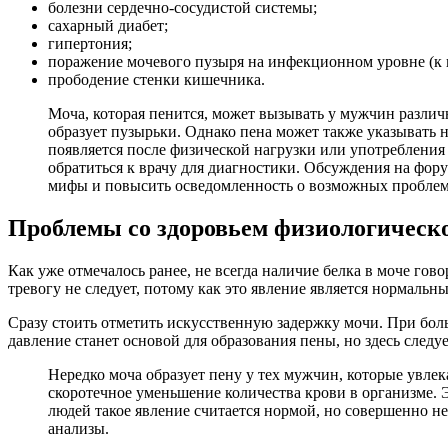
болезни сердечно-сосудистой системы;
сахарный диабет;
гипертония;
поражение мочевого пузыря на инфекционном уровне (к 
прободение стенки кишечника.
Моча, которая пенится, может вызывать у мужчин различ
образует пузырьки. Однако пена может также указывать 
появляется после физической нагрузки или употребления 
обратиться к врачу для диагностики. Обсуждения на фор
мифы и повысить осведомленность о возможных проблем
Проблемы со здоровьем физиологическо
Как уже отмечалось ранее, не всегда наличие белка в моче гов
тревогу не следует, потому как это явление является нормальн
Сразу стоить отметить искусственную задержку мочи. При бо
давление станет основой для образования пены, но здесь следуе
Нередко моча образует пену у тех мужчин, которые увле
скоротечное уменьшение количества крови в организме. 
людей такое явление считается нормой, но совершенно не
анализы.