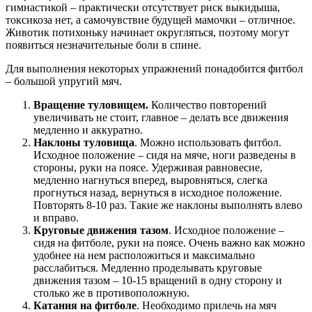
гимнастикой – практически отсутствует риск выкидыша,
токсикоза нет, а самочувствие будущей мамочки – отличное.
Животик потихоньку начинает округляться, поэтому могут
появиться незначительные боли в спине.
Для выполнения некоторых упражнений понадобится фитбол
– большой упругий мяч.
Вращение туловищем.
Количество повторений
увеличивать не стоит, главное – делать все движения
медленно и аккуратно.
Наклоны туловища
. Можно использовать фитбол.
Исходное положение – сидя на мяче, ноги разведены в
стороны, руки на поясе. Удерживая равновесие,
медленно нагнуться вперед, выровняться, слегка
прогнуться назад, вернуться в исходное положение.
Повторять 8-10 раз. Такие же наклоны выполнять влево
и вправо.
Круговые движения тазом
. Исходное положение –
сидя на фитболе, руки на поясе. Очень важно как можно
удобнее на нем расположиться и максимально
расслабиться. Медленно проделывать круговые
движения тазом – 10-15 вращений в одну сторону и
столько же в противоположную.
Катания на фитболе
. Необходимо прилечь на мяч