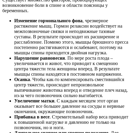
возникновение боли в спине и области поясницы у
беременных.
Изменение гормонального фона
, чрезмерное
растяжение мышц. Гормон релаксин воздействует на
межпозвоночные связки и неподвижные тазовые
суставы. В результате происходит их расширение и
расслабление. Помимо этого, мышцы брюшного пресса
постепенно растягиваются и ослабевают, поэтому на
мышцы спины приходится двойная нагрузка.
Нарушение равновесия
. По мере роста плода –
увеличивается и живот, что приводит к смещению
центра тяжести тела женщины вперед. В результате
мышцы спины находятся в постоянном напряжении.
Осанка
. Чтобы как-то компенсировать сместившийся
центр тяжести, происходит непроизвольное
выпячивание животика вперед и отведение плеч назад,
из-за чего позвоночник сильно выгибается.
Увеличение матки
. С каждым месяцем этот орган
оказывает все большее давление на сосуды и нервные
окончания, окружающие позвоночник.
Прибавка в весе
. Стремительный набор веса приводит
к повышенной нагрузке и давлению не только на
позвоночник, но и ноги.
Длительное сидячее или стоячее положение
. Для