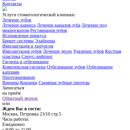
Контакты
Услуги стоматологической клиники:
Лечение зубов
Лечение кариеса
Лечение каналов зуба
Лечение под
микроскопом
Реставрация зубов
Исправление прикуса
Брекет системы
Элайнеры
Имплантация и хирургия
Имплантация зубов
Лечение десен
Удаление зубов
Костная
пластика
Синус-лифтинг
Гигиена и отбеливание
Комплексная гигиена
Отбеливание зубов
Отбеливание
каппами
Протезирование
Виниры
Коронки
Съемные зубные протезы
Записаться
на приём
Обратный звонок
или
Ждем Вас в гости:
Москва, Петровка 23/10 стр.5
Часы работы:
Ежедневно
с 9:00 до 21:00