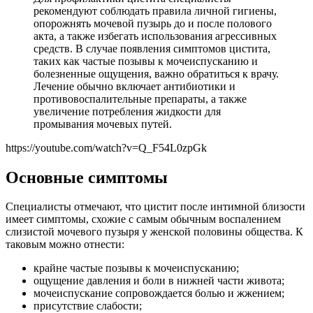
рекомендуют соблюдать правила личной гигиены,
опорожнять мочевой пузырь до и после полового
акта, а также избегать использования агрессивных
средств. В случае появления симптомов цистита,
таких как частые позывы к мочеиспусканию и
болезненные ощущения, важно обратиться к врачу.
Лечение обычно включает антибиотики и
противовоспалительные препараты, а также
увеличение потребления жидкости для
промывания мочевых путей.
https://youtube.com/watch?v=Q_F54L0zpGk
Основные симптомы
Специалисты отмечают, что цистит после интимной близости
имеет симптомы, схожие с самым обычным воспалением
слизистой мочевого пузыря у женской половины общества. К
таковым можно отнести:
крайне частые позывы к мочеиспусканию;
ощущение давления и боли в нижней части живота;
мочеиспускание сопровождается болью и жжением;
присутствие слабости;