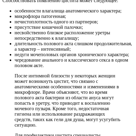
Способствовать появлению цистита может следующее:
особенности влагалища анатомического характера;
микрофлора патогенная;
нечистоплотность одного из партнеров;
присутствие кишечной палочки;
несвойственно близкое расположение уретры
непосредственно к влагалищу;
длительность полового акта слишком продолжительная,
а характер – интенсивный;
недуги мочеполовых органов хронического характера;
чередование анального и классического секса в одном
половом акте.
После интимной близости у некоторых женщин
может возникнуть цистит, что связано с
анатомическими особенностями и изменениями в
микрофлоре. Врачи объясняют, что во время
полового акта бактерии из области ануса могут
попасть в уретру, что приводит к воспалению
мочевого пузыря. Кроме того, недостаточная
гигиена или использование раздражающих
средств, таких как гели для душа, могут усугубить
ситуацию.
Для профилактики цистита специалисты